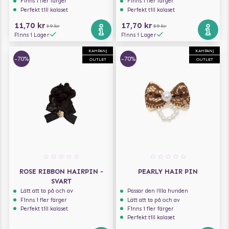
Finns i fler färger
Finns i fler färger
Perfekt till kalaset
Perfekt till kalaset
11,70 kr
17,70 kr
39 kr
59 kr
Finns i Lager
Finns i Lager
KAMPANJ
KAMPANJ
-70%
-70%
OUTLET
OUTLET
ROSE RIBBON HAIRPIN -
PEARLY HAIR PIN
SVART
Lätt att ta på och av
Passar den lilla hunden
Finns i fler färger
Lätt att ta på och av
Perfekt till kalaset
Finns i fler färger
Perfekt till kalaset