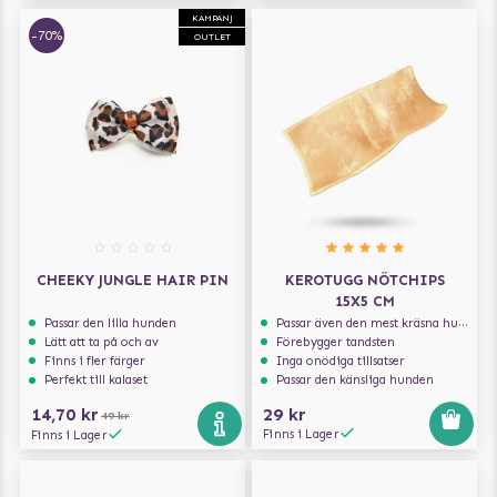
KAMPANJ
-70%
OUTLET
CHEEKY JUNGLE HAIR PIN
KEROTUGG NÖTCHIPS
15X5 CM
Passar den lilla hunden
Passar även den mest kräsna hunden
Lätt att ta på och av
Förebygger tandsten
Finns i fler färger
Inga onödiga tillsatser
Perfekt till kalaset
Passar den känsliga hunden
14,70 kr
29 kr
49 kr
Finns i Lager
Finns i Lager