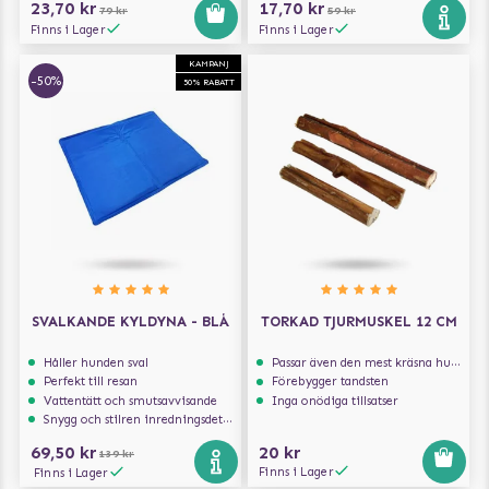
23,70 kr
17,70 kr
79 kr
59 kr
Finns i Lager
Finns i Lager
KAMPANJ
-50%
50% RABATT
SVALKANDE KYLDYNA - BLÅ
TORKAD TJURMUSKEL 12 CM
Håller hunden sval
Passar även den mest kräsna hunden
Perfekt till resan
Förebygger tandsten
Vattentätt och smutsavvisande
Inga onödiga tillsatser
Snygg och stilren inredningsdetalj
69,50 kr
20 kr
139 kr
Finns i Lager
Finns i Lager