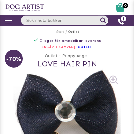
0
Start
Outlet
I lager för omedelbar leverans
INGÅR I KAMPANJ :
OUTLET
Outlet
-
Puppy Angel
-70%
LOVE HAIR PIN