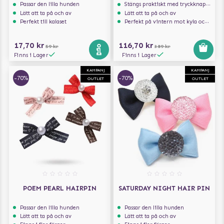
Passar den lilla hunden
Stängs praktiskt med tryckknappar
Lätt att ta på och av
Lätt att ta på och av
Perfekt till kalaset
Perfekt på vintern mot kyla och vägsalt
17,70 kr
116,70 kr
59 kr
389 kr
Finns i Lager
Finns i Lager
KAMPANJ
KAMPANJ
-70%
-70%
OUTLET
OUTLET
POEM PEARL HAIRPIN
SATURDAY NIGHT HAIR PIN
Passar den lilla hunden
Passar den lilla hunden
Lätt att ta på och av
Lätt att ta på och av