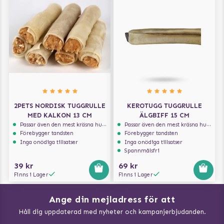
2PETS NORDISK TUGGRULLE
KEROTUGG TUGGRULLE
MED KALKON 13 CM
ÄLGBIFF 15 CM
Passar även den mest kräsna hunden
Passar även den mest kräsna hunden
Förebygger tandsten
Förebygger tandsten
Inga onödiga tillsatser
Inga onödiga tillsatser
Spannmålsfri
39 kr
69 kr
Finns i Lager
Finns i Lager
Ange din mejladress för att
Vad kan hundar äta?
Håll dig uppdaterad med nyheter och kampanjerbjudanden.