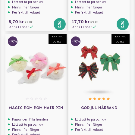
Lätt att ta på och av
Lätt att ta på och av
Finns i fler färger
Finns i fler färger
Perfekt till kalaset
Perfekt till kalaset
8,70 kr
17,70 kr
29 kr
59 kr
Finns i Lager
Finns i Lager
KAMPANJ
KAMPANJ
-70%
-70%
OUTLET
OUTLET
MAGIC POM POM HAIR PIN
GOD JUL HÅRBAND
Passar den lilla hunden
Lätt att ta på och av
Lätt att ta på och av
Finns i fler färger
Finns i fler färger
Perfekt till kalaset
Perfekt till kalaset