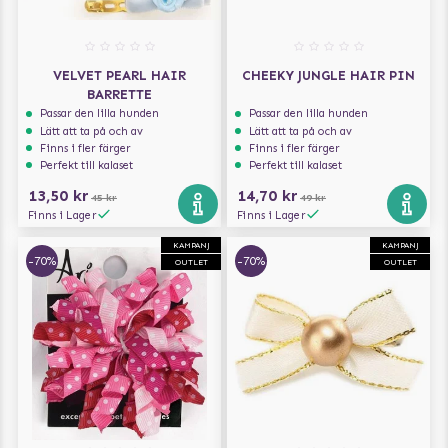
VELVET PEARL HAIR
CHEEKY JUNGLE HAIR PIN
BARRETTE
Passar den lilla hunden
Passar den lilla hunden
Lätt att ta på och av
Lätt att ta på och av
Finns i fler färger
Finns i fler färger
Perfekt till kalaset
Perfekt till kalaset
13,50 kr
14,70 kr
45 kr
49 kr
Finns i Lager
Finns i Lager
KAMPANJ
KAMPANJ
-70%
-70%
OUTLET
OUTLET