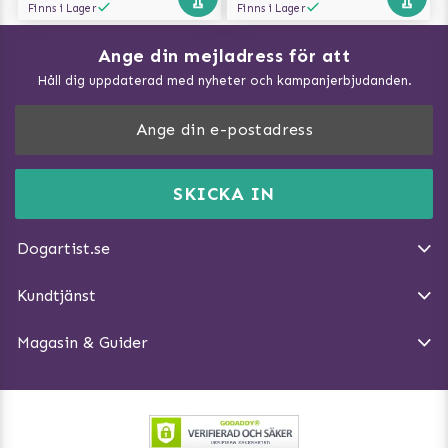
Finns i Lager
Finns i Lager
Ange din mejladress för att
Vad kan hundar äta?
Håll dig uppdaterad med nyheter och kampanjerbjudanden.
Så mäter du din hund
Träna Nose Work hemma
DogArtist.se drivs av:
Purefun Commerce AB
Kundservice - FAQ
Momsnr: SE5567445209
SKICKA IN
Så gör du promenaden roligare
E-post:
info@dogartist.se
Om oss
Introducera katt och hund för varandra
Dogartist.se
Köpvillkor
Magasin - Visa alla artiklar
Kundtjänst
Ångra Köp
Hundreflexer
Magasin & Guider
Hundbäddar