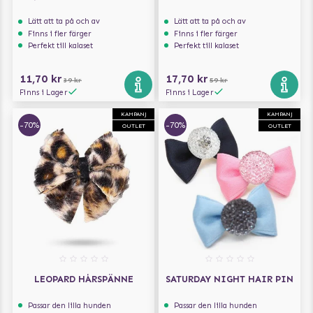
Lätt att ta på och av
Lätt att ta på och av
Finns i fler färger
Finns i fler färger
Perfekt till kalaset
Perfekt till kalaset
11,70 kr
17,70 kr
39 kr
59 kr
Finns i Lager
Finns i Lager
KAMPANJ
KAMPANJ
-70%
-70%
OUTLET
OUTLET
LEOPARD HÅRSPÄNNE
SATURDAY NIGHT HAIR PIN
Passar den lilla hunden
Passar den lilla hunden