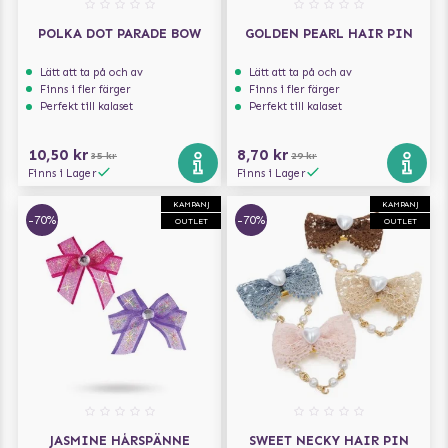
POLKA DOT PARADE BOW
GOLDEN PEARL HAIR PIN
Lätt att ta på och av
Lätt att ta på och av
Finns i fler färger
Finns i fler färger
Perfekt till kalaset
Perfekt till kalaset
10,50 kr
8,70 kr
35 kr
29 kr
Finns i Lager
Finns i Lager
KAMPANJ
KAMPANJ
-70%
-70%
OUTLET
OUTLET
JASMINE HÅRSPÄNNE
SWEET NECKY HAIR PIN