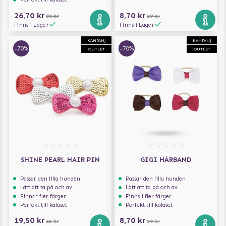
26,70 kr
8,70 kr
89 kr
29 kr
Finns i Lager
Finns i Lager
KAMPANJ
KAMPANJ
-70%
-70%
OUTLET
OUTLET
SHINE PEARL HAIR PIN
GIGI HÅRBAND
Passar den lilla hunden
Passar den lilla hunden
Lätt att ta på och av
Lätt att ta på och av
Finns i fler färger
Finns i fler färger
Perfekt till kalaset
Perfekt till kalaset
19,50 kr
8,70 kr
65 kr
29 kr