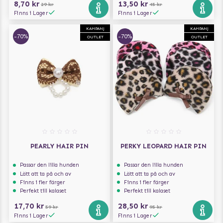
8,70 kr
13,50 kr
29 kr
45 kr
Finns i Lager
Finns i Lager
KAMPANJ
KAMPANJ
-70%
-70%
OUTLET
OUTLET
PEARLY HAIR PIN
PERKY LEOPARD HAIR PIN
Passar den lilla hunden
Passar den lilla hunden
Lätt att ta på och av
Lätt att ta på och av
Finns i fler färger
Finns i fler färger
Perfekt till kalaset
Perfekt till kalaset
17,70 kr
28,50 kr
59 kr
95 kr
Finns i Lager
Finns i Lager