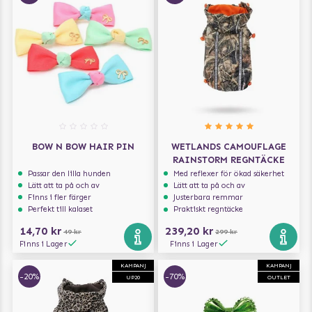
BOW N BOW HAIR PIN
WETLANDS CAMOUFLAGE
RAINSTORM REGNTÄCKE
Passar den lilla hunden
Med reflexer för ökad säkerhet
Lätt att ta på och av
Lätt att ta på och av
Finns i fler färger
Justerbara remmar
Perfekt till kalaset
Praktiskt regntäcke
14,70 kr
239,20 kr
49 kr
299 kr
Finns i Lager
Finns i Lager
KAMPANJ
KAMPANJ
-20%
-70%
UP20
OUTLET