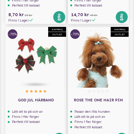
Finns i fler färger
Finns i fler färger
Perfekt till kalaset
Perfekt till kalaset
8,70 kr
14,70 kr
29 kr
49 kr
Finns i Lager
Finns i Lager
KAMPANJ
KAMPANJ
-70%
-70%
OUTLET
OUTLET
GOD JUL HÅRBAND
ROSE THE ONE HAIR PIN
Lätt att ta på och av
Passar den lilla hunden
Finns i fler färger
Lätt att ta på och av
Perfekt till kalaset
Finns i fler färger
Perfekt till kalaset