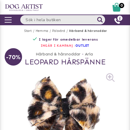
0
Start
Hemma
Pälsvård
Hårband & hårsnoddar
I lager för omedelbar leverans
INGÅR I KAMPANJ :
OUTLET
Hårband & hårsnoddar
-
Aria
-70%
LEOPARD HÅRSPÄNNE