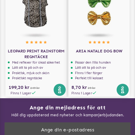
LEOPARD PRINT RAINSTORM
ARIA NATALE DOG BOW
REGNTÄCKE
Med reflexer för ökad säkerhet
Passar den lilla hunden
Lätt att ta på och av
Lätt att ta på och av
Praktisk, mjuk och skön
Finns i fler färger
Praktiskt regntäcke
Perfekt till kalaset
199,20 kr
8,70 kr
249 kr
29 kr
Finns i Lager
Finns i Lager
Ange din mejladress för att
Vad kan hundar äta?
Håll dig uppdaterad med nyheter och kampanjerbjudanden.
Så mäter du din hund