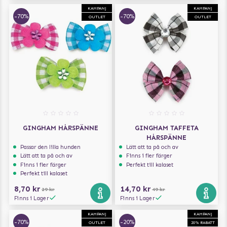
KAMPANJ
KAMPANJ
-70%
-70%
OUTLET
OUTLET
GINGHAM HÅRSPÄNNE
GINGHAM TAFFETA
HÅRSPÄNNE
Passar den lilla hunden
Lätt att ta på och av
Lätt att ta på och av
Finns i fler färger
Finns i fler färger
Perfekt till kalaset
Perfekt till kalaset
8,70 kr
14,70 kr
29 kr
49 kr
Finns i Lager
Finns i Lager
KAMPANJ
KAMPANJ
-70%
-20%
OUTLET
20% RABATT