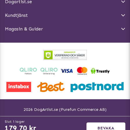
Dogartist.se
Köpvillkor
Magasin - Visa alla artiklar
Kundtjänst
Ångra Köp
Hundreflexer
Magasin & Guider
Hundbäddar
2026 DogArtist.se (Purefun Commerce AB)
Fler språk:
Slut i lager
Svenska www.dogartist.se
179,70 kr
BEVAKA