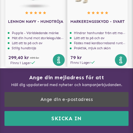
LENNON NAVY - HUNDTRÖJA
MARKERINGSSKYDD - SVART
Puppia - Världsledande märke
Hindrar hanhundar från att markera inomhus
Mät din hund mot storleksguiden för att få rätt storlek
Lätt att ta på och av
Lätt att ta på och av
Fästes med kardborreband runt magen
Stilig hundtröja
Praktisk, mjuk och skön
299,40 kr
79 kr
499 kr
Finns i Lager
Finns i Lager
Ange din mejladress för att
Vad kan hundar äta?
Håll dig uppdaterad med nyheter och kampanjerbjudanden.
Så mäter du din hund
Träna Nose Work hemma
DogArtist.se drivs av:
Purefun Commerce AB
Kundservice - FAQ
Momsnr: SE5567445209
SKICKA IN
Så gör du promenaden roligare
E-post:
info@dogartist.se
Om oss
Introducera katt och hund för varandra