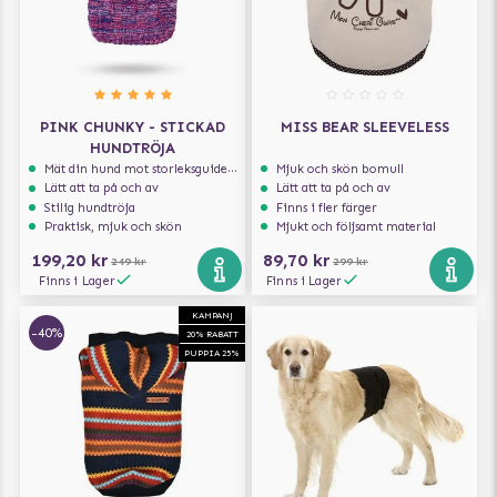
PINK CHUNKY - STICKAD
MISS BEAR SLEEVELESS
HUNDTRÖJA
Mät din hund mot storleksguiden för att få rätt storlek
Mjuk och skön bomull
Lätt att ta på och av
Lätt att ta på och av
Stilig hundtröja
Finns i fler färger
Praktisk, mjuk och skön
Mjukt och följsamt material
199,20 kr
89,70 kr
249 kr
299 kr
Finns i Lager
Finns i Lager
KAMPANJ
-40%
20% RABATT
PUPPIA 25%