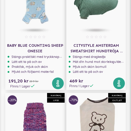
BABY BLUE COUNTING SHEEP
CITYSTYLE AMSTERDAM
ONESIE
SWEATSHIRT HUNDTRÖJA -
GRÖN
Stängs praktiskt med tryckknappar
Stängs med dragkedja
Lätt att ta på och av
Mät din hund mot storleksguiden för att få rätt storlek
Praktisk, mjuk och skön
Mjuk och skön bomull
Mjukt och följsamt material
Lätt att ta på och av
191,20 kr
469 kr
239 kr
Finns i Lager
Finns i Lager
KAMPANJ
KAMPANJ
-20%
-70%
UP20
OUTLET