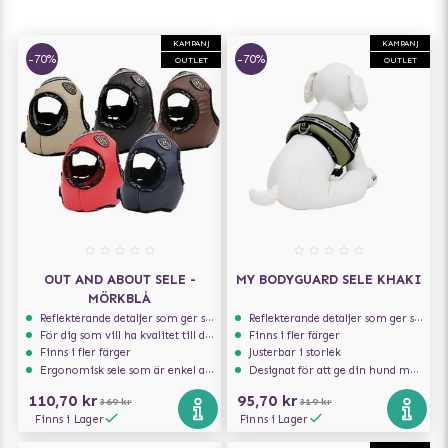
KAMPANJ
KAMPANJ
-70%
-70%
OUTLET
OUTLET
OUT AND ABOUT SELE -
MY BODYGUARD SELE KHAKI
MÖRKBLÅ
Reflekterande detaljer som ger synlighet i svagt ljus
Reflekterande detaljer som ger synlighet i svagt ljus
För dig som vill ha kvalitet till din hund!
Finns i fler färger
Finns i fler färger
Justerbar i storlek
Ergonomisk sele som är enkel att ta på och av
Designat för att ge din hund maximal komfort
110,70 kr
95,70 kr
369 kr
319 kr
Finns i Lager
Finns i Lager