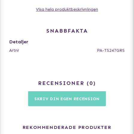
extra. För små hundar under 5kg är det lagom med ca 3
Visa hela produktbeskrivningen
- 5 cm.
Se även vår utförliga storleksguide om du är osäker.
SNABBFAKTA
Detaljer
Artnr
PA-TS247GRS
RECENSIONER
0
SKRIV DIN EGEN RECENSION
REKOMMENDERADE PRODUKTER