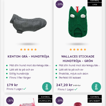
KAMPANJ
-20%
UP20
KENTON GRÅ - HUNDTRÖJA
WALLACES STICKADE
HUNDTRÖJA - GRÖN
Mät din hund mot storleksguiden för att få rätt storlek
Mät din hund mot storleksguiden för att få rätt storlek
Lätt att ta på och av
Lätt att ta på och av
Stilig hundtröja
Praktisk, mjuk och skön
Finns i fler färger
Perfekt till kalaset
179 kr
247,20 kr
309 kr
Finns i Lager
Finns i Lager
KAMPANJ
KAMPANJ
-25%
-20%
PUPPIA 25%
20% RABATT