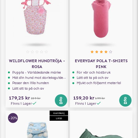
WILDFLOWER HUNDTRÖJA -
EVERYDAY POLA T-SHIRTS
ROSA
PINK
Puppia - Världsledande märke
För vår och höstbruk
Mät din hund mot storleksguiden för att få rätt storlek
Lätt att ta på och av
Passar den lilla hunden
Mjukt och följsamt material
Lätt att ta på och av
179,25 kr
159,20 kr
239 kr
199 kr
Finns i Lager
Finns i Lager
KAMPANJ
-20%
UP20