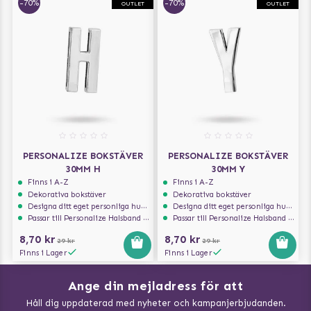
-70%
-70%
OUTLET
OUTLET
PERSONALIZE BOKSTÄVER
PERSONALIZE BOKSTÄVER
30MM H
30MM Y
Finns i A-Z
Finns i A-Z
Dekorativa bokstäver
Dekorativa bokstäver
Designa ditt eget personliga hundhalsband
Designa ditt eget personliga hundhalsband
Passar till Personalize Halsband 30mm
Passar till Personalize Halsband 30mm
8,70 kr
8,70 kr
29 kr
29 kr
Finns i Lager
Finns i Lager
Ange din mejladress för att
Vad kan hundar äta?
Håll dig uppdaterad med nyheter och kampanjerbjudanden.