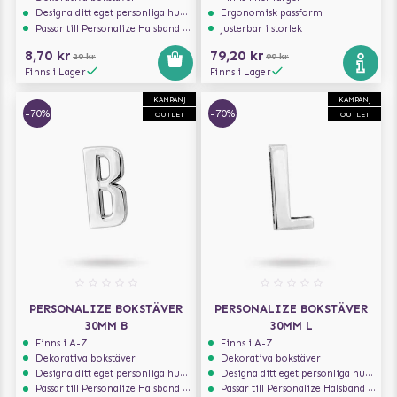
Designa ditt eget personliga hundhalsband
Ergonomisk passform
Passar till Personalize Halsband 30mm
Justerbar i storlek
8,70 kr
79,20 kr
29 kr
99 kr
Finns i Lager
Finns i Lager
KAMPANJ
KAMPANJ
-70%
-70%
OUTLET
OUTLET
PERSONALIZE BOKSTÄVER
PERSONALIZE BOKSTÄVER
30MM B
30MM L
Finns i A-Z
Finns i A-Z
Dekorativa bokstäver
Dekorativa bokstäver
Designa ditt eget personliga hundhalsband
Designa ditt eget personliga hundhalsband
Passar till Personalize Halsband 30mm
Passar till Personalize Halsband 30mm