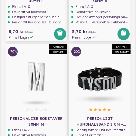
30MM F
30MM R
Finns i A-Z
Finns i A-Z
Dekorativa bokstäver
Dekorativa bokstäver
Designa ditt eget personliga hundhalsband
Designa ditt eget personliga hundhalsband
Passar till Personalize Halsband 30mm
Passar till Personalize Halsband 30mm
8,70 kr
8,70 kr
29 kr
29 kr
Finns i Lager
Finns i Lager
KAMPANJ
KAMPANJ
-70%
-20%
OUTLET
20% RABATT
PERSONALIZE BOKSTÄVER
PERSONLIGT
30MM M
HUNDHALSBAND 3 CM -
SVART
Finns i A-Z
För dig som vill ha kvalitet till din hund!
Dekorativa bokstäver
Finns i fler färger