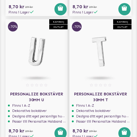
8,70 kr
8,70 kr
29 kr
29 kr
Finns i Lager
Finns i Lager
KAMPANJ
KAMPANJ
-70%
-70%
OUTLET
OUTLET
PERSONALIZE BOKSTÄVER
PERSONALIZE BOKSTÄVER
30MM U
30MM T
Finns i A-Z
Finns i A-Z
Dekorativa bokstäver
Dekorativa bokstäver
Designa ditt eget personliga hundhalsband
Designa ditt eget personliga hundhalsband
Passar till Personalize Halsband 30mm
Passar till Personalize Halsband 30mm
8,70 kr
8,70 kr
29 kr
29 kr
Finns i Lager
Finns i Lager