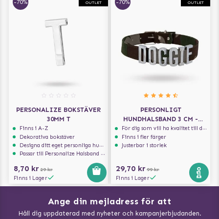
-70%
-70%
OUTLET
OUTLET
PERSONALIZE BOKSTÄVER
PERSONLIGT
30MM T
HUNDHALSBAND 3 CM -
CAMO
Finns i A-Z
För dig som vill ha kvalitet till din hund!
Dekorativa bokstäver
Finns i fler färger
Designa ditt eget personliga hundhalsband
Justerbar i storlek
Passar till Personalize Halsband 30mm
8,70 kr
29,70 kr
29 kr
99 kr
Finns i Lager
Finns i Lager
Ange din mejladress för att
Vad kan hundar äta?
Håll dig uppdaterad med nyheter och kampanjerbjudanden.