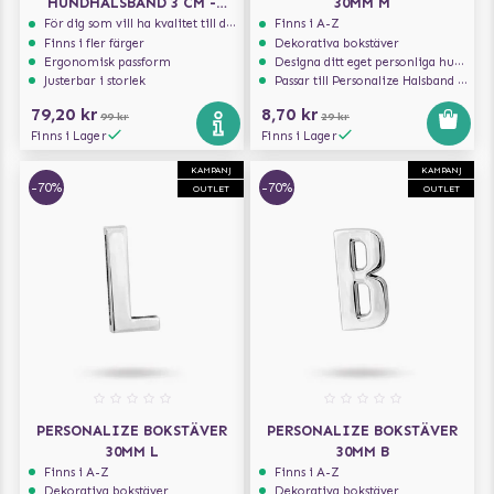
HUNDHALSBAND 3 CM -
30MM M
SVART
För dig som vill ha kvalitet till din hund!
Finns i A-Z
Finns i fler färger
Dekorativa bokstäver
Ergonomisk passform
Designa ditt eget personliga hundhalsband
Justerbar i storlek
Passar till Personalize Halsband 30mm
79,20 kr
8,70 kr
99 kr
29 kr
Finns i Lager
Finns i Lager
KAMPANJ
KAMPANJ
-70%
-70%
OUTLET
OUTLET
PERSONALIZE BOKSTÄVER
PERSONALIZE BOKSTÄVER
30MM L
30MM B
Finns i A-Z
Finns i A-Z
Dekorativa bokstäver
Dekorativa bokstäver