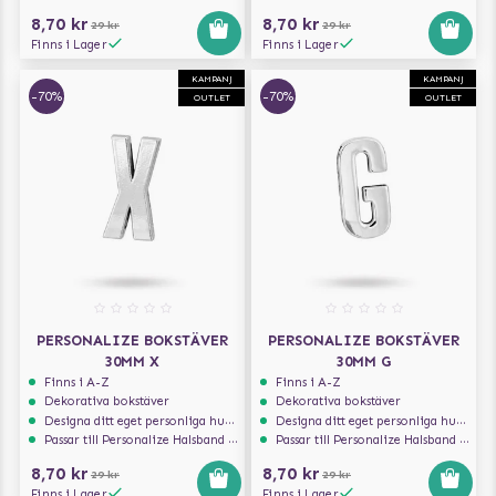
8,70 kr
8,70 kr
29 kr
29 kr
Finns i Lager
Finns i Lager
KAMPANJ
KAMPANJ
-70%
-70%
OUTLET
OUTLET
PERSONALIZE BOKSTÄVER
PERSONALIZE BOKSTÄVER
30MM X
30MM G
Finns i A-Z
Finns i A-Z
Dekorativa bokstäver
Dekorativa bokstäver
Designa ditt eget personliga hundhalsband
Designa ditt eget personliga hundhalsband
Passar till Personalize Halsband 30mm
Passar till Personalize Halsband 30mm
8,70 kr
8,70 kr
29 kr
29 kr
Finns i Lager
Finns i Lager