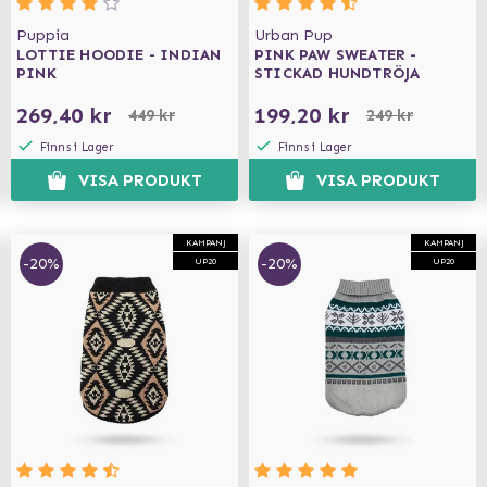
Puppia
Urban Pup
LOTTIE HOODIE - INDIAN
PINK PAW SWEATER -
PINK
STICKAD HUNDTRÖJA
269,40 kr
199,20 kr
449 kr
249 kr
Finns i Lager
Finns i Lager
VISA PRODUKT
VISA PRODUKT
KAMPANJ
KAMPANJ
-20%
-20%
UP20
UP20