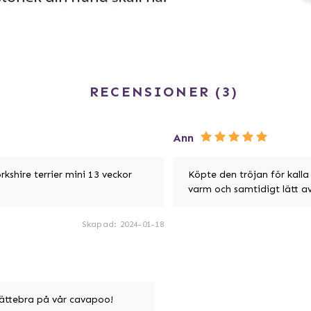
RECENSIONER
3
Ann
rkshire terrier mini 13 veckor
Köpte den tröjan för kalla
varm och samtidigt lätt av
Skapad
:
2024-01-18
 jättebra på vår cavapoo!