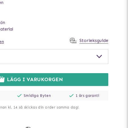
en
kön
aterial
Storleksguide
en
LÄGG I VARUKORGEN
Smidiga Byten
1 års garanti
nnan kl. 14 så skickas din order samma dag!