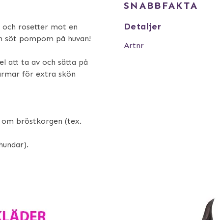
SNABBFAKTA
Detaljer
 och rosetter mot en
 en söt pompom på huvan!
Artnr
l att ta av och sätta på
armar för extra skön
a om bröstkorgen (tex.
hundar).