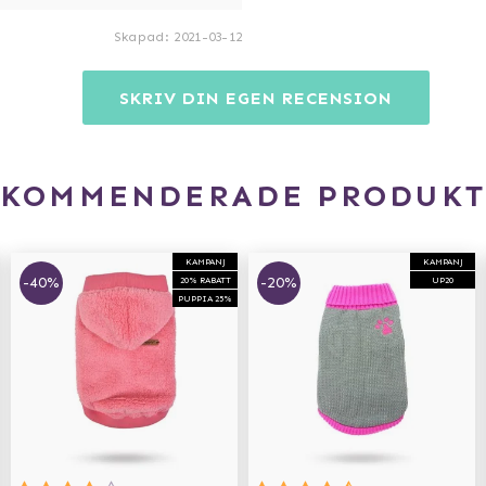
Skapad
:
2021-03-12
SKRIV DIN EGEN RECENSION
EKOMMENDERADE PRODUKT
KAMPANJ
KAMPANJ
-40%
-20%
20% RABATT
UP20
PUPPIA 25%