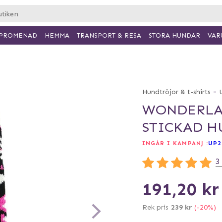
PROMENAD
HEMMA
TRANSPORT & RESA
VAR
STORA HUNDAR
-
Hundtröjor & t-shirts
WONDERLA
STICKAD H
INGÅR I KAMPANJ :
UP2
3
191,20 kr
Rek pris
239 kr
(-20%)