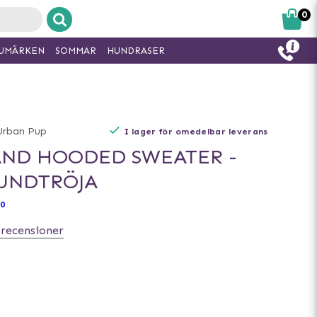
0
UMÄRKEN
SOMMAR
HUNDRASER
Urban Pup
I lager för omedelbar leverans
ND HOODED SWEATER -
UNDTRÖJA
0
 recensioner