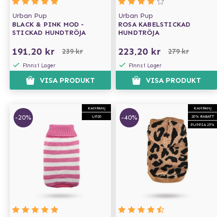
Urban Pup
Urban Pup
BLACK & PINK MOD -
ROSA KABELSTICKAD
STICKAD HUNDTRÖJA
HUNDTRÖJA
191,20 kr
223,20 kr
239 kr
279 kr
Finns i Lager
Finns i Lager
VISA PRODUKT
VISA PRODUKT
KAMPANJ
KAMPANJ
-20%
-40%
UP20
20% RABATT
PUPPIA 25%