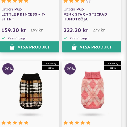
Urban Pup
Urban Pup
LITTLE PRINCESS - T-
PINK STAR - STICKAD
SHIRT
HUNDTRÖJA
159,20 kr
223,20 kr
199 kr
279 kr
Finns i Lager
Finns i Lager
VISA PRODUKT
VISA PRODUKT
KAMPANJ
KAMPANJ
-20%
-20%
UP20
UP20