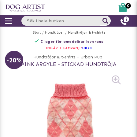
0
Start
Hundkläder
Hundtröjor & t-shirts
I lager för omedelbar leverans
INGÅR I KAMPANJ :
UP20
Hundtröjor & t-shirts
-
Urban Pup
-20%
PINK ARGYLE - STICKAD HUNDTRÖJA