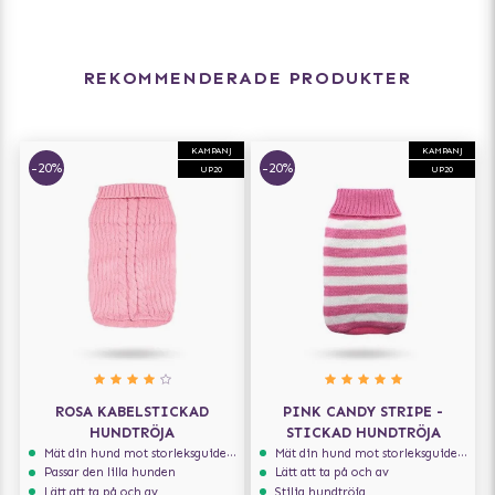
REKOMMENDERADE PRODUKTER
KAMPANJ
KAMPANJ
-20%
-20%
UP20
UP20
ROSA KABELSTICKAD
PINK CANDY STRIPE -
HUNDTRÖJA
STICKAD HUNDTRÖJA
Mät din hund mot storleksguiden för att få rätt storlek
Mät din hund mot storleksguiden för att få rätt storlek
Passar den lilla hunden
Lätt att ta på och av
Lätt att ta på och av
Stilig hundtröja