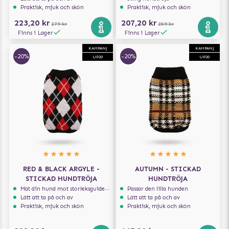
Praktisk, mjuk och skön
Praktisk, mjuk och skön
223,20 kr
207,20 kr
279 kr
259 kr
Finns i Lager
Finns i Lager
KAMPANJ
KAMPANJ
-20%
-20%
UP20
UP20
RED & BLACK ARGYLE -
AUTUMN - STICKAD
STICKAD HUNDTRÖJA
HUNDTRÖJA
Mät din hund mot storleksguiden för att få rätt storlek
Passar den lilla hunden
Lätt att ta på och av
Lätt att ta på och av
Praktisk, mjuk och skön
Praktisk, mjuk och skön