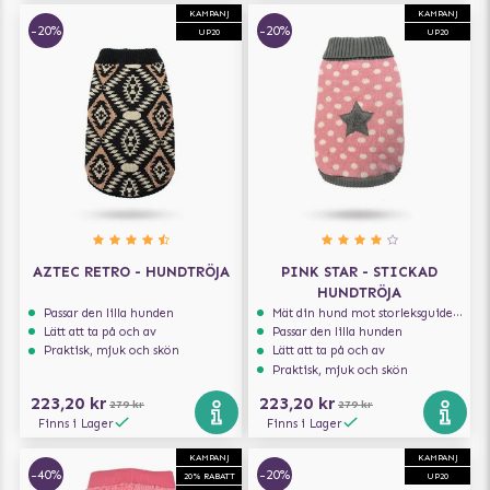
KAMPANJ
KAMPANJ
-20%
-20%
UP20
UP20
AZTEC RETRO - HUNDTRÖJA
PINK STAR - STICKAD
HUNDTRÖJA
Passar den lilla hunden
Mät din hund mot storleksguiden för att få rätt storlek
Lätt att ta på och av
Passar den lilla hunden
Praktisk, mjuk och skön
Lätt att ta på och av
Praktisk, mjuk och skön
223,20 kr
223,20 kr
279 kr
279 kr
Finns i Lager
Finns i Lager
KAMPANJ
KAMPANJ
-40%
-20%
20% RABATT
UP20