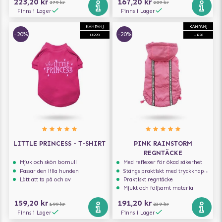
223,20 kr
167,20 kr
279 kr
209 kr
Finns i Lager
Finns i Lager
KAMPANJ
KAMPANJ
-20%
-20%
UP20
UP20
LITTLE PRINCESS - T-SHIRT
PINK RAINSTORM
REGNTÄCKE
Mjuk och skön bomull
Med reflexer för ökad säkerhet
Passar den lilla hunden
Stängs praktiskt med tryckknappar
Lätt att ta på och av
Praktiskt regntäcke
Mjukt och följsamt material
159,20 kr
191,20 kr
199 kr
239 kr
Finns i Lager
Finns i Lager