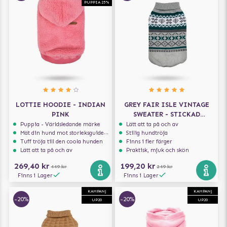
PUPPIA 25%
LOTTIE HOODIE - INDIAN
GREY FAIR ISLE VINTAGE
PINK
SWEATER - STICKAD
HUNDTRÖJA
Puppia - Världsledande märke
Lätt att ta på och av
Mät din hund mot storleksguiden för att få rätt storlek
Stilig hundtröja
Tuff tröja till den coola hunden
Finns i fler färger
Lätt att ta på och av
Praktisk, mjuk och skön
269,40 kr
199,20 kr
449 kr
249 kr
Finns i Lager
Finns i Lager
KAMPANJ
KAMPANJ
-20%
-20%
UP20
UP20