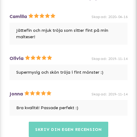
Camilla
Skapad
:
2020-04-16
Jättefin och mjuk tröja som sitter fint på min
malteser!
Olivia
Skapad
:
2019-11-14
Supermysig och skön tröja i fint mönster :)
Jonna
Skapad
:
2019-11-14
Bra kvalité! Passade perfekt :)
SKRIV DIN EGEN RECENSION