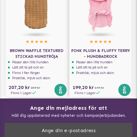
BROWN WAFFLE TEXTURED
PINK PLUSH & FLUFFY TERRY
STICKAD HUNDTRÖJA
- HUNDBADROCK
Passar den lilla hunden
Passar den lilla hunden
Lätt att ta på och av
Lätt att ta på och av
Finns i fler färger
Praktisk, mjuk och skön
Praktisk, mjuk och skön
207,20 kr
199,20 kr
259 kr
249 kr
Finns i Lager
Finns i Lager
Ange din mejladress för att
Vad kan hundar äta?
Håll dig uppdaterad med nyheter och kampanjerbjudanden.
Så mäter du din hund