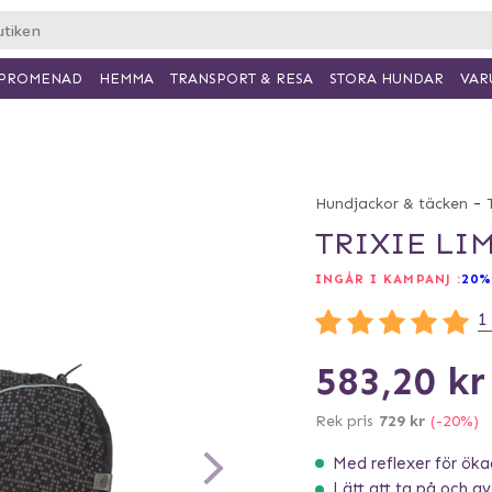
PROMENAD
HEMMA
TRANSPORT & RESA
VAR
STORA HUNDAR
-
Hundjackor & täcken
TRIXIE LI
INGÅR I KAMPANJ :
20%
1
583,20 kr
Rek pris
729 kr
(-20%)
Med reflexer för öka
Lätt att ta på och av