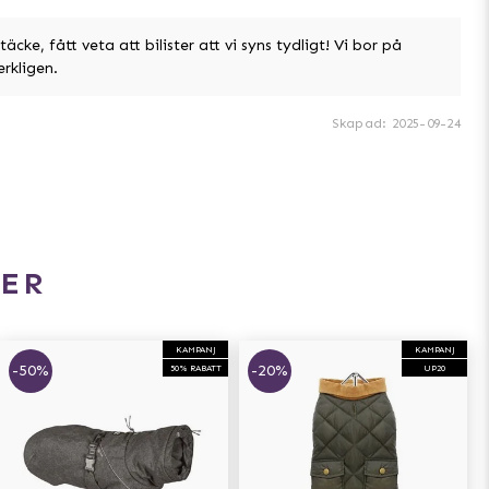
cke, fått veta att bilister att vi syns tydligt! Vi bor på
rkligen.
Skapad
:
2025-09-24
ER
KAMPANJ
KAMPANJ
-50%
-20%
50% RABATT
UP20