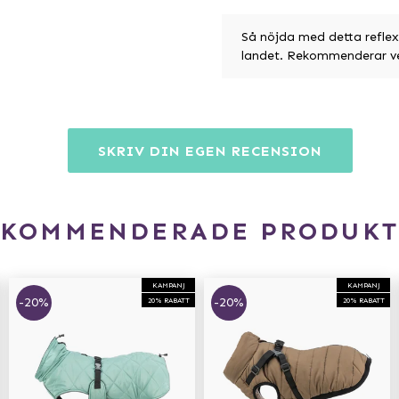
Så nöjda med detta reflextä
landet. Rekommenderar ve
SKRIV DIN EGEN RECENSION
EKOMMENDERADE PRODUKT
KAMPANJ
KAMPANJ
-20%
-20%
20% RABATT
20% RABATT