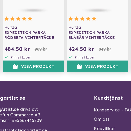
Hurtta
Hurtta
EXPEDITION PARKA
EXPEDITION PARKA
RÖDBETA VINTERTÄCKE
BLÅBÄR VINTERTÄCKE
484,50 kr
424,50 kr
969 kr
849 kr
Finns i Lager
Finns i Lager
VISA PRODUKT
VISA PRODUKT
gartist.se
Kundtjänst
Artist.se drivs av:
Kundservice - F
refun Commerce AB
Om oss
snr: SE5567445209
Köpvillkor
ost:
info@dogartist.se