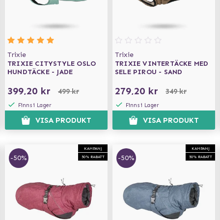
Trixie
Trixie
TRIXIE CITYSTYLE OSLO
TRIXIE VINTERTÄCKE MED
HUNDTÄCKE - JADE
SELE PIROU - SAND
399,20 kr
279,20 kr
499 kr
349 kr
Finns i Lager
Finns i Lager
VISA PRODUKT
VISA PRODUKT
KAMPANJ
KAMPANJ
-50%
-50%
50% RABATT
50% RABATT