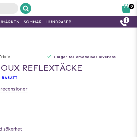
0
UMÄRKEN
SOMMAR
HUNDRASER
Trixie
I lager för omedelbar leverans
MOUX REFLEXTÄCKE
 RABATT
 recensioner
d säkerhet