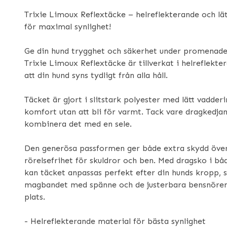
Trixie Limoux Reflextäcke – helreflekterande och lä
för maximal synlighet!
Ge din hund trygghet och säkerhet under promenade
Trixie Limoux Reflextäcke är tillverkat i helreflekt
att din hund syns tydligt från alla håll.
Täcket är gjort i slitstark polyester med lätt vadder
komfort utan att bli för varmt. Tack vare dragkedja
kombinera det med en sele.
Den generösa passformen ger både extra skydd över
rörelsefrihet för skuldror och ben. Med dragsko i b
kan täcket anpassas perfekt efter din hunds kropp,
magbandet med spänne och de justerbara bensnörena
plats.
- Helreflekterande material för bästa synlighet