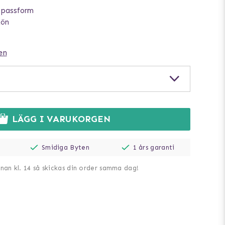
t passform
kön
en
LÄGG I VARUKORGEN
Smidiga Byten
1 års garanti
nnan kl. 14 så skickas din order samma dag!