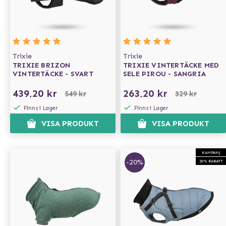
Trixie
Trixie
TRIXIE BRIZON
TRIXIE VINTERTÄCKE MED
VINTERTÄCKE - SVART
SELE PIROU - SANGRIA
439,20 kr
263,20 kr
549 kr
329 kr
Finns i Lager
Finns i Lager
VISA PRODUKT
VISA PRODUKT
KAMPANJ
-20%
20% RABATT