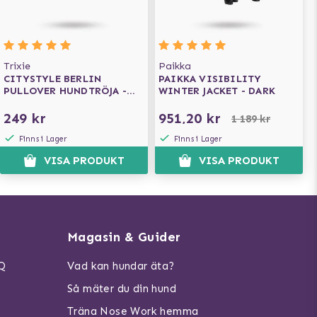
Trixie
Paikka
CITYSTYLE BERLIN
PAIKKA VISIBILITY
PULLOVER HUNDTRÖJA -
WINTER JACKET - DARK
ANTRACIT
249 kr
951,20 kr
1 189 kr
Finns i Lager
Finns i Lager
VISA PRODUKT
VISA PRODUKT
Magasin & Guider
AQ
Vad kan hundar äta?
Så mäter du din hund
Träna Nose Work hemma