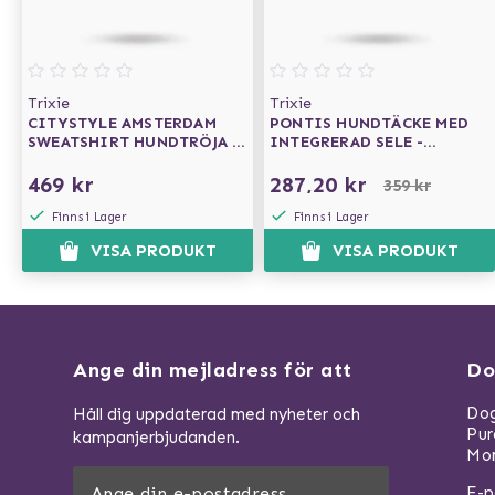
Trixie
Trixie
CITYSTYLE AMSTERDAM
PONTIS HUNDTÄCKE MED
SWEATSHIRT HUNDTRÖJA -
INTEGRERAD SELE -
GRÖN
BLÅ/GRÅ
469 kr
287,20 kr
359 kr
Finns i Lager
Finns i Lager
VISA PRODUKT
VISA PRODUKT
Ange din mejladress för att
Do
Dog
Håll dig uppdaterad med nyheter och
Pu
kampanjerbjudanden.
Mom
E-p