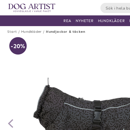
HUNDKLÄDER
REA
NYHETER
Start
Hundkläder
Hundjackor & täcken
-20%