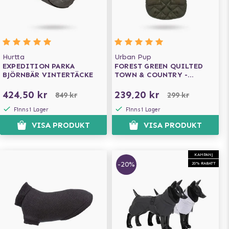
Hurtta
Urban Pup
EXPEDITION PARKA
FOREST GREEN QUILTED
BJÖRNBÄR VINTERTÄCKE
TOWN & COUNTRY -
HUNDJACKA
424,50 kr
239,20 kr
849 kr
299 kr
Finns i Lager
Finns i Lager
VISA PRODUKT
VISA PRODUKT
KAMPANJ
-20%
20% RABATT