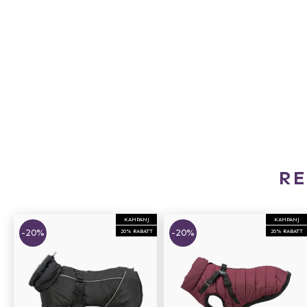
R
KAMPANJ
KAMPANJ
-20%
-20%
20% RABATT
20% RABATT