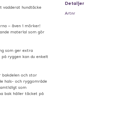
Detaljer
tt vadderat hundtäcke
Artnr
rna – även i mörker!
erande material som gör
ing som ger extra
n på ryggen kan du enkelt
 bakdelen och stor
åde hals- och ryggområde
 samtidigt som
 bak håller täcket på