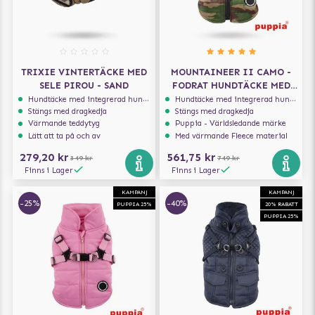
TRIXIE VINTERTÄCKE MED
MOUNTAINEER II CAMO -
SELE PIROU - SAND
FODRAT HUNDTÄCKE MED
INTEGRERAD SELE
Hundtäcke med integrerad hundsele
Hundtäcke med integrerad hundsele
Stängs med dragkedja
Stängs med dragkedja
Värmande teddytyg
Puppia - Världsledande märke
Lätt att ta på och av
Med värmande Fleece material
279,20 kr
561,75 kr
349 kr
749 kr
Finns i Lager
Finns i Lager
KAMPANJ
KAMPANJ
-25%
-40%
PUPPIA 25%
20% RABATT
PUPPIA 25%