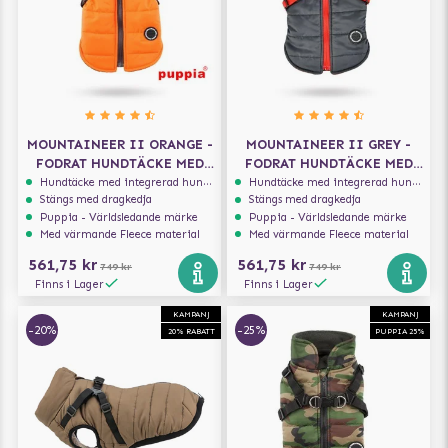
MOUNTAINEER II ORANGE -
MOUNTAINEER II GREY -
FODRAT HUNDTÄCKE MED
FODRAT HUNDTÄCKE MED
INTEGRERAD SELE
INTEGRERAD SELE
Hundtäcke med integrerad hundsele
Hundtäcke med integrerad hundsele
Stängs med dragkedja
Stängs med dragkedja
Puppia - Världsledande märke
Puppia - Världsledande märke
Med värmande Fleece material
Med värmande Fleece material
561,75 kr
561,75 kr
749 kr
749 kr
Finns i Lager
Finns i Lager
KAMPANJ
KAMPANJ
-20%
-25%
20% RABATT
PUPPIA 25%