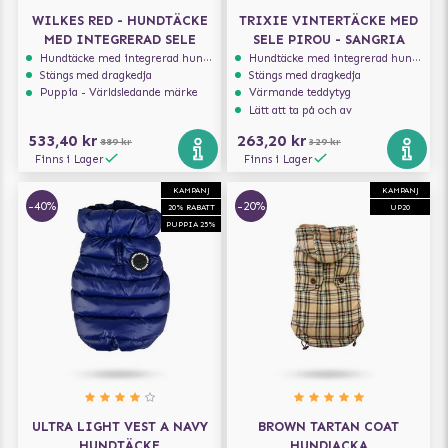
WILKES RED - HUNDTÄCKE
TRIXIE VINTERTÄCKE MED
MED INTEGRERAD SELE
SELE PIROU - SANGRIA
Hundtäcke med integrerad hundsele
Hundtäcke med integrerad hundsele
Stängs med dragkedja
Stängs med dragkedja
Puppia - Världsledande märke
Värmande teddytyg
Lätt att ta på och av
533,40 kr
263,20 kr
889 kr
329 kr
Finns i Lager
Finns i Lager
KAMPANJ
KAMPANJ
-40%
-20%
20% RABATT
UP20
PUPPIA 25%
ULTRA LIGHT VEST A NAVY
BROWN TARTAN COAT
HUNDTÄCKE
HUNDJACKA