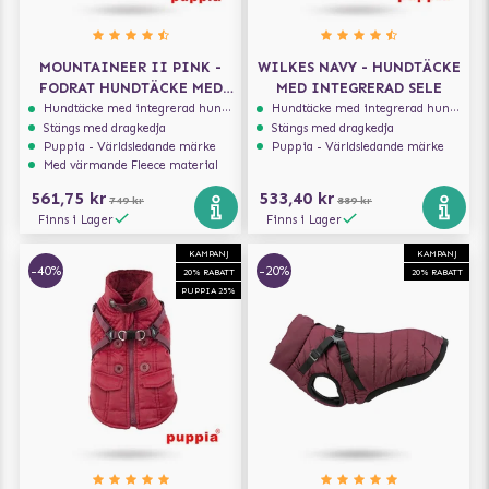
MOUNTAINEER II PINK -
WILKES NAVY - HUNDTÄCKE
FODRAT HUNDTÄCKE MED
MED INTEGRERAD SELE
INTEGRERAD SELE
Hundtäcke med integrerad hundsele
Hundtäcke med integrerad hundsele
Stängs med dragkedja
Stängs med dragkedja
Puppia - Världsledande märke
Puppia - Världsledande märke
Med värmande Fleece material
561,75 kr
533,40 kr
749 kr
889 kr
Finns i Lager
Finns i Lager
KAMPANJ
KAMPANJ
-40%
-20%
20% RABATT
20% RABATT
PUPPIA 25%