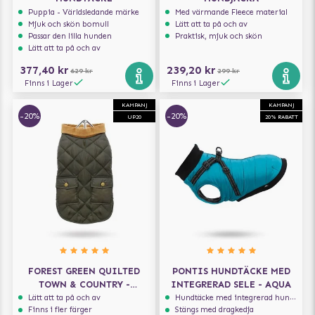
Puppia - Världsledande märke
Med värmande Fleece material
Mjuk och skön bomull
Lätt att ta på och av
Passar den lilla hunden
Praktisk, mjuk och skön
Lätt att ta på och av
377,40 kr
239,20 kr
629 kr
299 kr
Finns i Lager
Finns i Lager
KAMPANJ
KAMPANJ
-20%
-20%
UP20
20% RABATT
FOREST GREEN QUILTED
PONTIS HUNDTÄCKE MED
TOWN & COUNTRY -
INTEGRERAD SELE - AQUA
HUNDJACKA
Lätt att ta på och av
Hundtäcke med integrerad hundsele
Finns i fler färger
Stängs med dragkedja