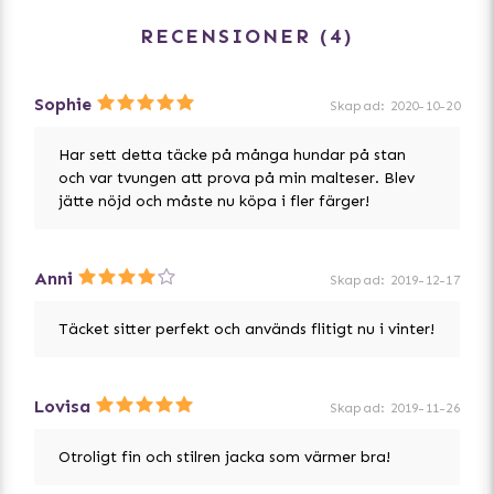
RECENSIONER
4
Sophie
Skapad
:
2020-10-20
Har sett detta täcke på många hundar på stan
och var tvungen att prova på min malteser. Blev
jätte nöjd och måste nu köpa i fler färger!
Anni
Skapad
:
2019-12-17
Täcket sitter perfekt och används flitigt nu i vinter!
Lovisa
Skapad
:
2019-11-26
Otroligt fin och stilren jacka som värmer bra!