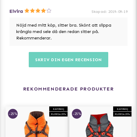
Elvira
Skapad
:
2019-09-19
Nöjd med mitt köp, sitter bra. Skönt att slippa
krångla med sele då den redan sitter på.
Rekommenderar.
SKRIV DIN EGEN RECENSION
REKOMMENDERADE PRODUKTER
KAMPANJ
KAMPANJ
-25%
-25%
PUPPIA 25%
PUPPIA 25%