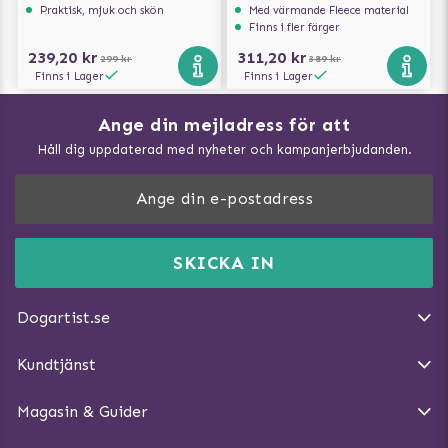
Praktisk, mjuk och skön
Med värmande Fleece material
Finns i fler färger
239,20 kr
311,20 kr
299 kr
389 kr
Finns i Lager
Finns i Lager
Ange din mejladress för att
Vad kan hundar äta?
Håll dig uppdaterad med nyheter och kampanjerbjudanden.
Så mäter du din hund
Träna Nose Work hemma
DogArtist.se drivs av:
Purefun Commerce AB
Kundservice - FAQ
Momsnr: SE5567445209
SKICKA IN
Så gör du promenaden roligare
E-post:
info@dogartist.se
Om oss
Introducera katt och hund för varandra
Dogartist.se
Köpvillkor
Magasin - Visa alla artiklar
Kundtjänst
Ångra Köp
Hundreflexer
Magasin & Guider
Hundbäddar