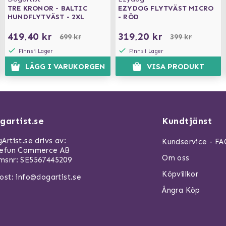
TRE KRONOR - BALTIC
EZYDOG FLYTVÄST MICRO
HUNDFLYTVÄST - 2XL
- RÖD
419,40 kr
319,20 kr
699 kr
399 kr
Finns i Lager
Finns i Lager
LÄGG I VARUKORGEN
VISA PRODUKT
gartist.se
Kundtjänst
Artist.se drivs av:
Kundservice - F
refun Commerce AB
Om oss
snr: SE5567445209
Köpvillkor
ost:
info@dogartist.se
Ångra Köp