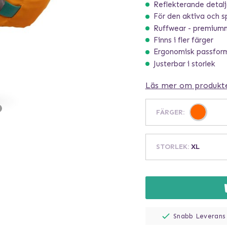
Reflekterande detalje
För den aktiva och s
Ruffwear - premiumm
Finns i fler färger
Ergonomisk passfor
Justerbar i storlek
Läs mer om produkt
FÄRGER
:
STORLEK
:
XL
Snabb Leverans