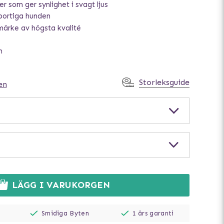
r som ger synlighet i svagt ljus
portiga hunden
ärke av högsta kvalité
m
Storleksguide
en
LÄGG I VARUKORGEN
Smidiga Byten
1 års garanti