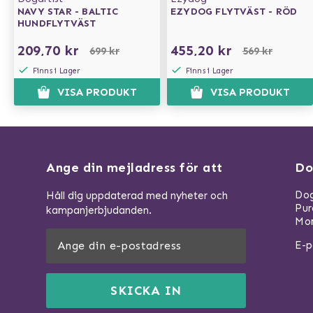
NAVY STAR - BALTIC
EZYDOG FLYTVÄST - RÖD
HUNDFLYTVÄST
209,70 kr
455,20 kr
699 kr
569 kr
Finns i Lager
Finns i Lager
VISA PRODUKT
VISA PRODUKT
Ange din mejladress för att
Do
Dog
Håll dig uppdaterad med nyheter och
Pu
kampanjerbjudanden.
Mom
E-p
SKICKA IN