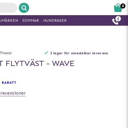
0
UMÄRKEN
SOMMAR
HUNDRASER
ffwear
I lager för omedelbar leverans
T FLYTVÄST - WAVE
 RABATT
 recensioner