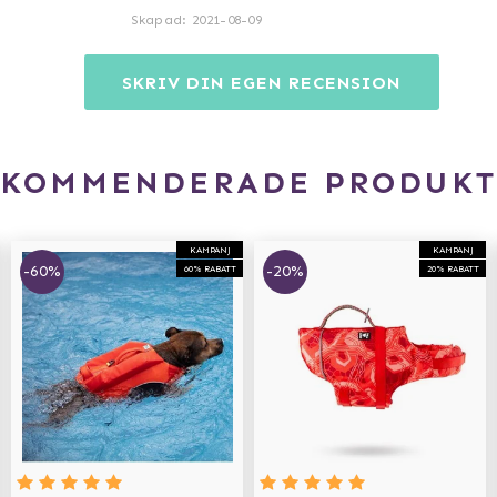
Skapad
:
2021-08-09
SKRIV DIN EGEN RECENSION
EKOMMENDERADE PRODUKT
KAMPANJ
KAMPANJ
-60%
-20%
60% RABATT
20% RABATT