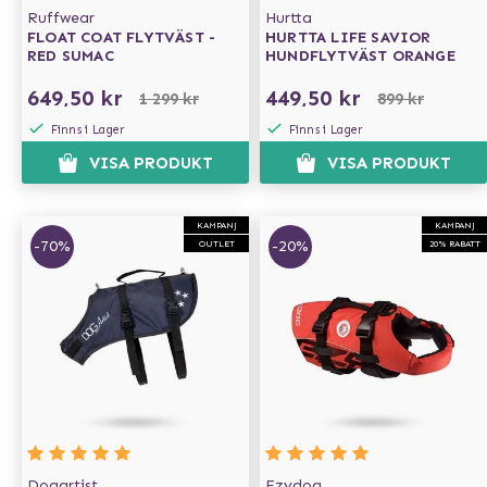
Ruffwear
Hurtta
FLOAT COAT FLYTVÄST -
HURTTA LIFE SAVIOR
RED SUMAC
HUNDFLYTVÄST ORANGE
649,50 kr
449,50 kr
1 299 kr
899 kr
Finns i Lager
Finns i Lager
VISA PRODUKT
VISA PRODUKT
KAMPANJ
KAMPANJ
-70%
-20%
OUTLET
20% RABATT
Dogartist
Ezydog