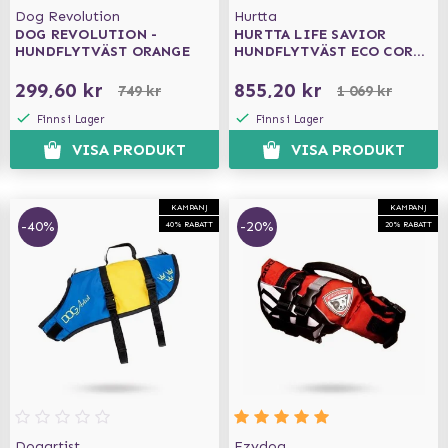
Dog Revolution
Hurtta
DOG REVOLUTION -
HURTTA LIFE SAVIOR
HUNDFLYTVÄST ORANGE
HUNDFLYTVÄST ECO CORAL
CAMO
299,60 kr
855,20 kr
749 kr
1 069 kr
Finns i Lager
Finns i Lager
VISA PRODUKT
VISA PRODUKT
KAMPANJ
KAMPANJ
-40%
-20%
40% RABATT
20% RABATT
Dogartist
Ezydog