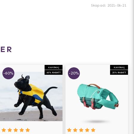
Skapad
:
2021-06-21
ER
KAMPANJ
KAMPANJ
-60%
-20%
60% RABATT
20% RABATT