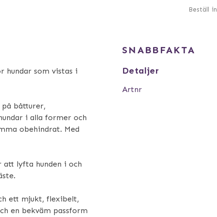
Beställ i
SNABBFAKTA
Detaljer
ör hundar som vistas i
Artnr
 på båtturer,
hundar i alla former och
simma obehindrat. Med
 att lyfta hunden i och
äste.
 ett mjukt, flexibelt,
 och en bekväm passform