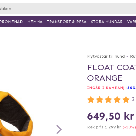
PROMENAD
HEMMA
TRANSPORT & RESA
VAR
STORA HUNDAR
-
Flytvästar till hund
Ru
FLOAT COA
ORANGE
INGÅR I KAMPANJ :
50%
2
649,50 kr
Rek pris
1 299 kr
(-50%)