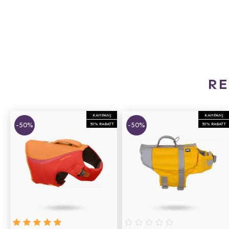
R
KAMPANJ
KAMPANJ
-50%
-50%
50% RABATT
50% RABATT