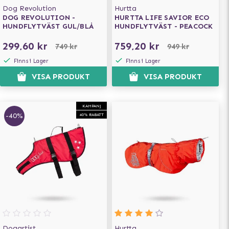
Dog Revolution
Hurtta
DOG REVOLUTION -
HURTTA LIFE SAVIOR ECO
HUNDFLYTVÄST GUL/BLÅ
HUNDFLYTVÄST - PEACOCK
299,60 kr
759,20 kr
749 kr
949 kr
Finns i Lager
Finns i Lager
VISA PRODUKT
VISA PRODUKT
KAMPANJ
-40%
40% RABATT
Dogartist
Hurtta