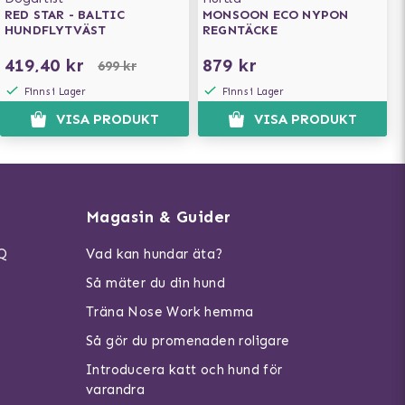
RED STAR - BALTIC
MONSOON ECO NYPON
HUNDFLYTVÄST
REGNTÄCKE
419,40 kr
879 kr
699 kr
Finns i Lager
Finns i Lager
VISA PRODUKT
VISA PRODUKT
Magasin & Guider
AQ
Vad kan hundar äta?
Så mäter du din hund
Träna Nose Work hemma
Så gör du promenaden roligare
Introducera katt och hund för
varandra