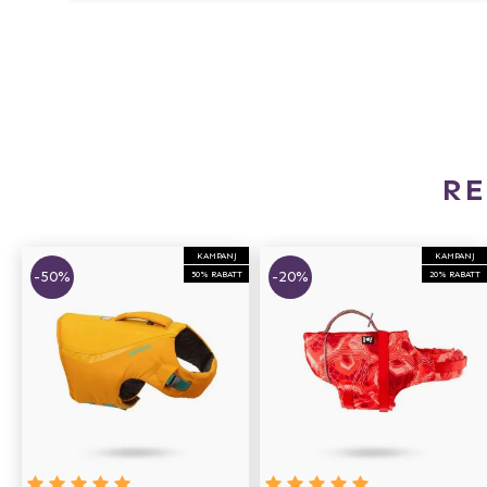
R
KAMPANJ
KAMPANJ
-50%
-20%
50% RABATT
20% RABATT