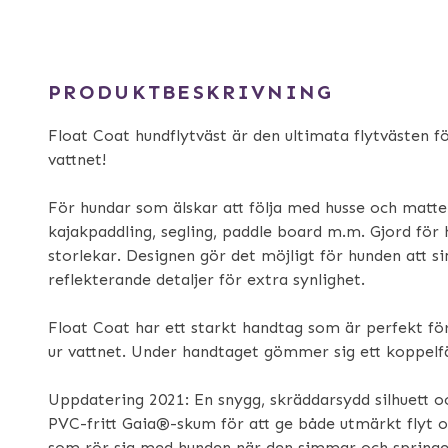
PRODUKTBESKRIVNING
Float Coat hundflytväst är den ultimata flytvästen f
vattnet!
För hundar som älskar att följa med husse och matte
kajakpaddling, segling, paddle board m.m. Gjord för 
storlekar. Designen gör det möjligt för hunden att 
reflekterande detaljer för extra synlighet.
Float Coat har ett starkt handtag som är perfekt för
ur vattnet. Under handtaget gömmer sig ett koppelf
Uppdatering 2021: En snygg, skräddarsydd silhuett och
PVC-fritt Gaia®-skum för att ge både utmärkt flyt
som rör sig med hunden när den simmar och springe