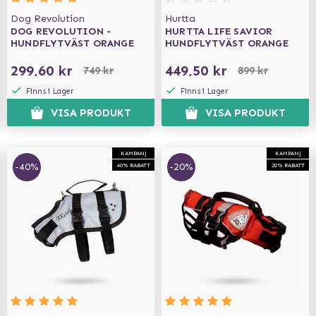
Dog Revolution
Hurtta
DOG REVOLUTION -
HURTTA LIFE SAVIOR
HUNDFLYTVÄST ORANGE
HUNDFLYTVÄST ORANGE
299,60 kr
449,50 kr
749 kr
899 kr
Finns i Lager
Finns i Lager
VISA PRODUKT
VISA PRODUKT
KAMPANJ
KAMPANJ
-40%
-20%
40% RABATT
20% RABATT