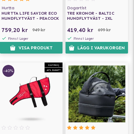
Hurtta
Dogartist
HURTTA LIFE SAVIOR ECO
TRE KRONOR - BALTIC
HUNDFLYTVÄST - PEACOCK
HUNDFLYTVÄST - 2XL
759,20 kr
419,40 kr
949 kr
699 kr
Finns i Lager
Finns i Lager
VISA PRODUKT
LÄGG I VARUKORGEN
KAMPANJ
-40%
40% RABATT