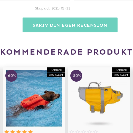
Skapad
:
2021-05-31
SKRIV DIN EGEN RECENSION
EKOMMENDERADE PRODUKT
KAMPANJ
KAMPANJ
-60%
-50%
60% RABATT
50% RABATT