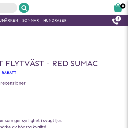
0
UMÄRKEN
SOMMAR
HUNDRASER
T FLYTVÄST - RED SUMAC
 RABATT
 recensioner
r som ger synlighet i svagt ljus
ärke av högsta kvalité