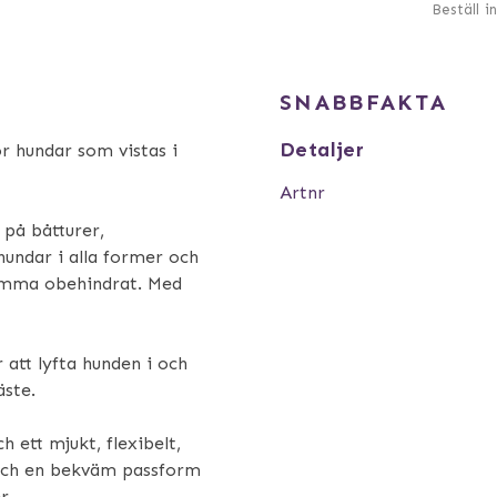
Beställ i
SNABBFAKTA
Detaljer
ör hundar som vistas i
Artnr
 på båtturer,
hundar i alla former och
simma obehindrat. Med
 att lyfta hunden i och
äste.
 ett mjukt, flexibelt,
 och en bekväm passform
r.