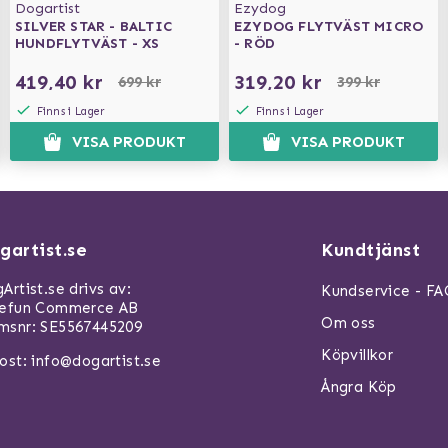
Dogartist
Ezydog
SILVER STAR - BALTIC
EZYDOG FLYTVÄST MICRO
HUNDFLYTVÄST - XS
- RÖD
419,40 kr
319,20 kr
699 kr
399 kr
Finns i Lager
Finns i Lager
VISA PRODUKT
VISA PRODUKT
gartist.se
Kundtjänst
Artist.se drivs av:
Kundservice - F
refun Commerce AB
Om oss
snr: SE5567445209
Köpvillkor
ost:
info@dogartist.se
Ångra Köp