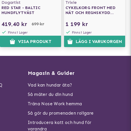
Dogartist
Trixie
RED STAR - BALTIC
CYKELKORG FRONT MED
HUNDFLYTVÄST
NÄT OCH REGNSKYDD
SVART
419,40 kr
1 199 kr
699 kr
Finns i Lager
Finns i Lager
VISA PRODUKT
LÄGG I VARUKORGEN
Magasin & Guider
AQ
Vad kan hundar äta?
Så mäter du din hund
Träna Nose Work hemma
Så gör du promenaden roligare
Introducera katt och hund för
varandra