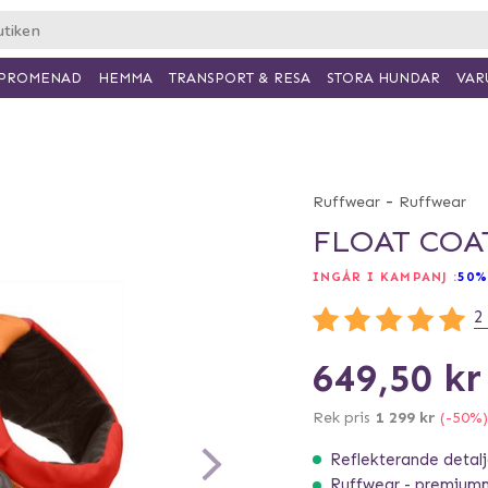
PROMENAD
HEMMA
TRANSPORT & RESA
VAR
STORA HUNDAR
-
Ruffwear
Ruffwear
FLOAT COA
INGÅR I KAMPANJ :
50%
2
649,50 kr
Rek pris
1 299 kr
(-50%)
Reflekterande detalje
Ruffwear - premiumm