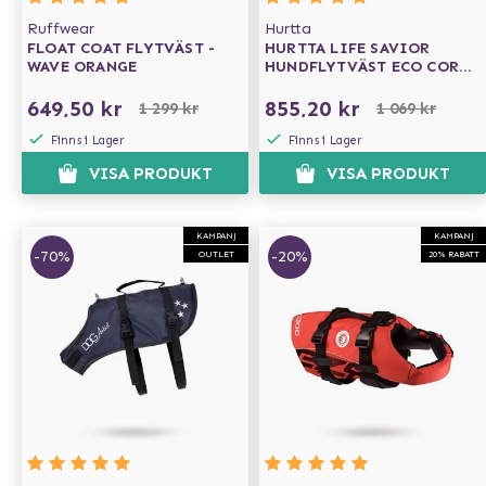
Ruffwear
Hurtta
FLOAT COAT FLYTVÄST -
HURTTA LIFE SAVIOR
WAVE ORANGE
HUNDFLYTVÄST ECO CORAL
CAMO
649,50 kr
855,20 kr
1 299 kr
1 069 kr
Finns i Lager
Finns i Lager
VISA PRODUKT
VISA PRODUKT
KAMPANJ
KAMPANJ
-70%
-20%
OUTLET
20% RABATT