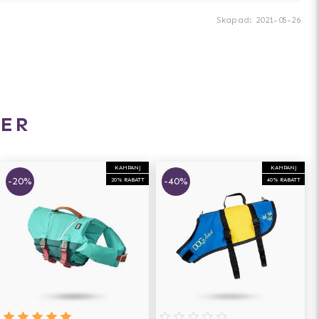
Skapad
:
2021-05-26
ER
KAMPANJ
KAMPANJ
-20%
-40%
20% RABATT
40% RABATT