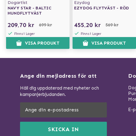
Dogartist
Ezydog
NAVY STAR - BALTIC
EZYDOG FLYTVÄST - RÖD
HUNDFLYTVÄST
209,70 kr
455,20 kr
699 kr
569 kr
Finns i Lager
Finns i Lager
VISA PRODUKT
VISA PRODUKT
Ange din mejladress för att
Do
Dog
Håll dig uppdaterad med nyheter och
Pu
kampanjerbjudanden.
Mom
E-p
SKICKA IN