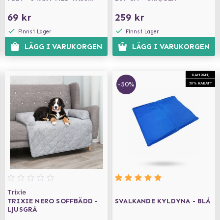
100X70 CM
69 kr
259 kr
Finns i Lager
Finns i Lager
LÄGG I VARUKORGEN
LÄGG I VARUKORGEN
KAMPANJ
-50%
50% RABATT
Trixie
TRIXIE NERO SOFFBÄDD -
SVALKANDE KYLDYNA - BLÅ
LJUSGRÅ