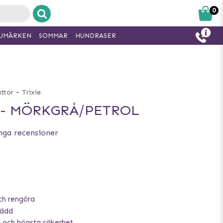
0
UMÄRKEN
SOMMAR
HUNDRASER
-
ttor
Trixie
- MÖRKGRÅ/PETROL
nga recensioner
och rengöra
bädd
 och högsta säkerhet