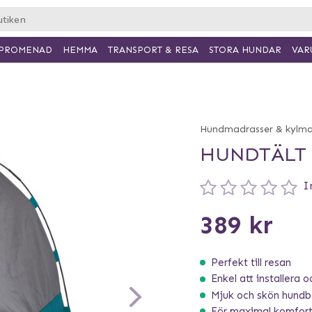
PROMENAD
HEMMA
TRANSPORT & RESA
VAR
STORA HUNDAR
Hundmadrasser & kylma
HUNDTÄLT 
I
389 kr
Perfekt till resan
Enkel att installera 
Mjuk och skön hund
För maximal komfort