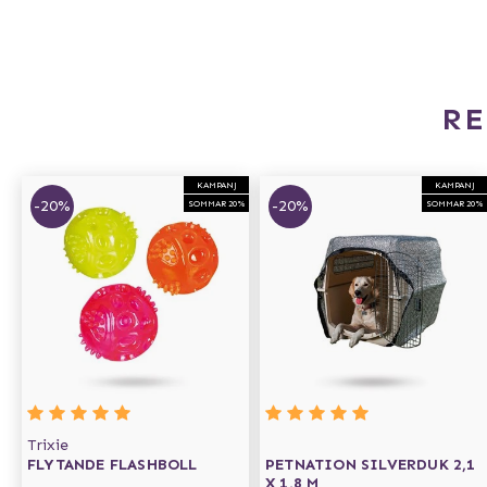
R
KAMPANJ
KAMPANJ
-20%
-20%
SOMMAR 20%
SOMMAR 20%
Trixie
FLYTANDE FLASHBOLL
PETNATION SILVERDUK 2,1
X 1,8 M