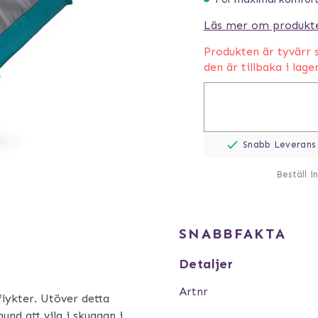
Läs mer om produkt
Produkten är tyvärr s
den är tillbaka i lage
Snabb Leverans
Beställ i
SNABBFAKTA
Detaljer
Artnr
flykter. Utöver detta
hund att vila i skuggan i