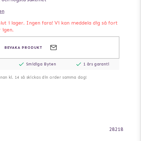
en
lut i lager. Ingen fara! Vi kan meddela dig så fort
r igen.
BEVAKA PRODUKT
Smidiga Byten
1 års garanti
nnan kl. 14 så skickas din order samma dag!
28218