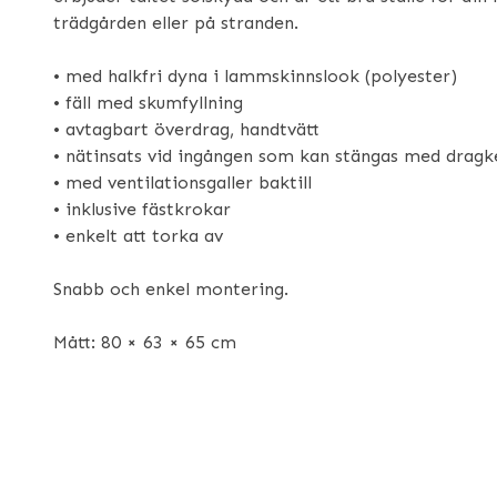
trädgården eller på stranden.
• med halkfri dyna i lammskinnslook (polyester)
• fäll med skumfyllning
• avtagbart överdrag, handtvätt
• nätinsats vid ingången som kan stängas med dragk
• med ventilationsgaller baktill
• inklusive fästkrokar
• enkelt att torka av
Snabb och enkel montering.
Mått: 80 × 63 × 65 cm