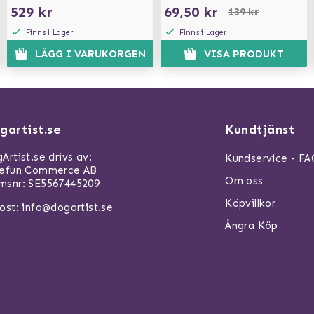
529 kr
69,50 kr
139 kr
Finns i Lager
Finns i Lager
LÄGG I VARUKORGEN
VISA PRODUKT
gartist.se
Kundtjänst
Artist.se drivs av:
Kundservice - F
refun Commerce AB
Om oss
snr: SE5567445209
Köpvillkor
ost:
info@dogartist.se
Ångra Köp