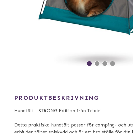
PRODUKTBESKRIVNING
Hundtält - STRONG Edition från Trixie!
Detta praktiska hundtält passar för camping- och ut
erbjuder tältet solskydd och är ett bra ställe för din 