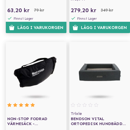
63,20 kr
279,20 kr
79 kr
349 kr
Finns i Lager
Finns i Lager
LÄGG I VARUKORGEN
LÄGG I VARUKORGEN
Trixie
NON-STOP FODRAD
BENDSON VITAL
VÄRMESÄCK -
ORTOPEDISK HUNDBÄDD
MULTIFUNKTIONELL BÄDD
REKTANGULÄR 100×80 -