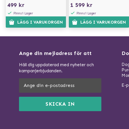
MÖRKGRÅ/LJUSGRÅ
499 kr
1 599 kr
Finns i Lager
Finns i Lager
LÄGG I VARUKORGEN
LÄGG I VARUKORGEN
Ange din mejladress för att
Do
Dog
Håll dig uppdaterad med nyheter och
Pu
kampanjerbjudanden.
Mom
E-p
SKICKA IN