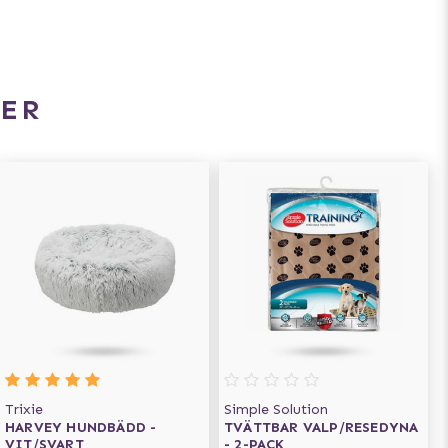
ER
Trixie
Simple Solution
HARVEY HUNDBÄDD -
TVÄTTBAR VALP/RESEDYNA
VIT/SVART
- 2-PACK