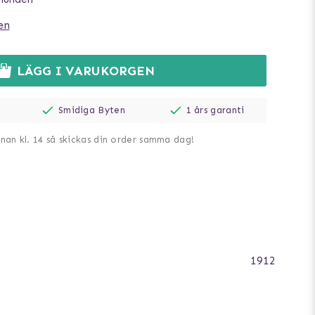
en
LÄGG I VARUKORGEN
Smidiga Byten
1 års garanti
nnan kl. 14 så skickas din order samma dag!
1912