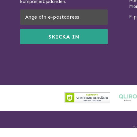
Pu
kampanjerbjudanden.
Mom
E-p
SKICKA IN
Fl