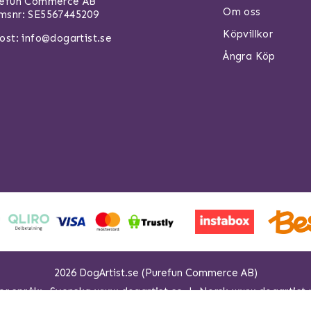
refun Commerce AB
Om oss
snr: SE5567445209
Köpvillkor
ost:
info@dogartist.se
Ångra Köp
2026 DogArtist.se (Purefun Commerce AB)
er språk:
Svenska www.dogartist.se
Norsk www.dogartist.