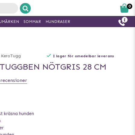
0
UMÄRKEN
SOMMAR
HUNDRASER
KeroTugg
I lager för omedelbar leverans
TUGGBEN NÖTGRIS 28 CM
 recensioner
t kräsna hunden
n
er
 hunden