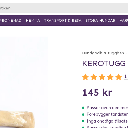
PROMENAD
HEMMA
TRANSPORT & RESA
VAR
STORA HUNDAR
-
Hundgodis & tuggben
KEROTUGG 
1
145 kr
Passar även den mes
Förebygger tandste
Inga onödiga tillsats
Passar den känsliga