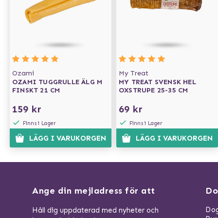
Ozami
My Treat
OZAMI TUGGRULLE ÄLG M
MY TREAT SVENSK HEL
FINSKT 21 CM
OXSTRUPE 25-35 CM
159 kr
69 kr
Finns i Lager
Finns i Lager
LÄGG I VARUKORGEN
LÄGG I VARUKORGEN
Ange din mejladress för att
Do
Dog
Håll dig uppdaterad med nyheter och