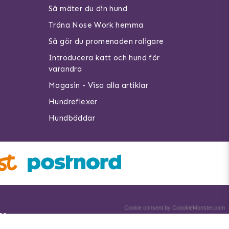
Så mäter du din hund
Träna Nose Work hemma
Så gör du promenaden roligare
Introducera katt och hund för
varandra
Magasin - Visa alla artiklar
Hundreflexer
Hundbäddar
Cookie consent by CoookieMonster.com
no