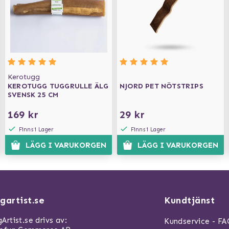
Kerotugg
KEROTUGG TUGGRULLE ÄLG
NJORD PET NÖTSTRIPS
SVENSK 25 CM
169 kr
29 kr
Finns i Lager
Finns i Lager
LÄGG I VARUKORGEN
LÄGG I VARUKORGEN
gartist.se
Kundtjänst
Artist.se drivs av:
Kundservice - F