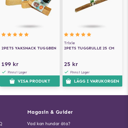
Trixie
2PETS YAKSNACK TUGGBEN
2PETS TUGGRULLE 25 CM
199 kr
25 kr
Finns i Lager
Finns i Lager
VISA PRODUKT
LÄGG I VARUKORGEN
Magasin & Guider
AQ
Vad kan hundar äta?