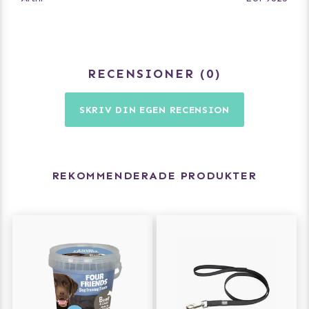
Innehåll: Kalkonkött 59%, kalkonlever 12%,
potatisstärkelse, ärtprotein, betmassa, vitaminer.
RECENSIONER
0
SKRIV DIN EGEN RECENSION
REKOMMENDERADE PRODUKTER