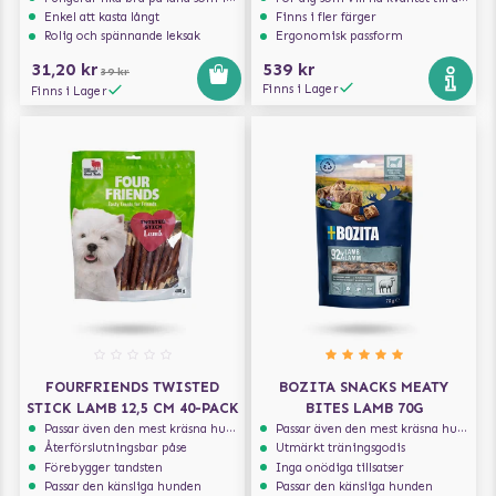
Enkel att kasta långt
Finns i fler färger
Rolig och spännande leksak
Ergonomisk passform
31,20 kr
539 kr
39 kr
Finns i Lager
Finns i Lager
FOURFRIENDS TWISTED
BOZITA SNACKS MEATY
STICK LAMB 12,5 CM 40-PACK
BITES LAMB 70G
Passar även den mest kräsna hunden
Passar även den mest kräsna hunden
Återförslutningsbar påse
Utmärkt träningsgodis
Förebygger tandsten
Inga onödiga tillsatser
Passar den känsliga hunden
Passar den känsliga hunden