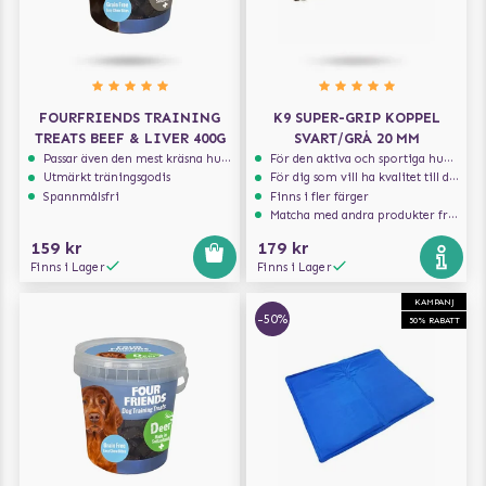
FOURFRIENDS TRAINING
K9 SUPER-GRIP KOPPEL
TREATS BEEF & LIVER 400G
SVART/GRÅ 20 MM
Passar även den mest kräsna hunden
För den aktiva och sportiga hunden
Utmärkt träningsgodis
För dig som vill ha kvalitet till din hund!
Spannmålsfri
Finns i fler färger
Matcha med andra produkter från Julius-K9
159 kr
179 kr
Finns i Lager
Finns i Lager
KAMPANJ
-50%
50% RABATT