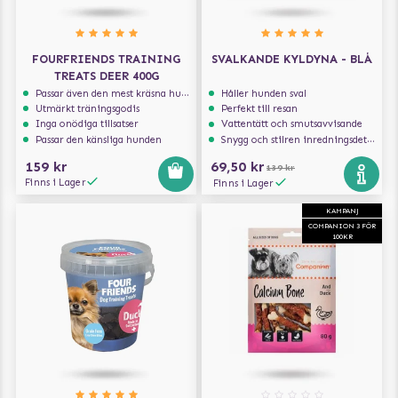
FOURFRIENDS TRAINING
SVALKANDE KYLDYNA - BLÅ
TREATS DEER 400G
Passar även den mest kräsna hunden
Håller hunden sval
Utmärkt träningsgodis
Perfekt till resan
Inga onödiga tillsatser
Vattentätt och smutsavvisande
Passar den känsliga hunden
Snygg och stilren inredningsdetalj
159 kr
69,50 kr
139 kr
Finns i Lager
Finns i Lager
KAMPANJ
COMPANION 3 FÖR
100KR