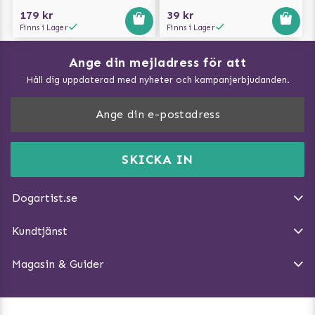
179 kr
39 kr
Finns i Lager
Finns i Lager
Ange din mejladress för att
Vad kan hundar äta?
Håll dig uppdaterad med nyheter och kampanjerbjudanden.
Så mäter du din hund
Träna Nose Work hemma
DogArtist.se drivs av:
Purefun Commerce AB
Kundservice - FAQ
Momsnr: SE5567445209
SKICKA IN
Så gör du promenaden roligare
E-post:
info@dogartist.se
Om oss
Introducera katt och hund för varandra
Dogartist.se
Köpvillkor
Magasin - Visa alla artiklar
Kundtjänst
Ångra Köp
Hundreflexer
Magasin & Guider
Hundbäddar