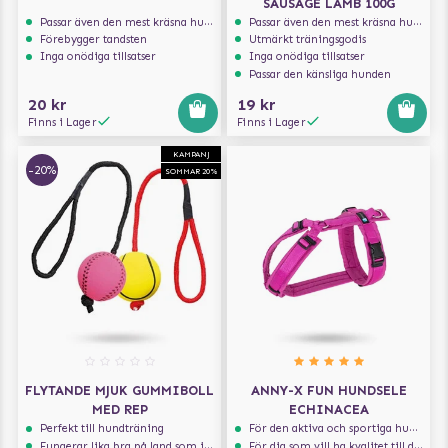
SAUSAGE LAMB 100G
Passar även den mest kräsna hunden
Passar även den mest kräsna hunden
Förebygger tandsten
Utmärkt träningsgodis
Inga onödiga tillsatser
Inga onödiga tillsatser
Passar den känsliga hunden
20 kr
19 kr
Finns i Lager
Finns i Lager
KAMPANJ
-20%
SOMMAR 20%
FLYTANDE MJUK GUMMIBOLL
ANNY-X FUN HUNDSELE
MED REP
ECHINACEA
Perfekt till hundträning
För den aktiva och sportiga hunden
Fungerar lika bra på land som i vatten
För dig som vill ha kvalitet till din hund!