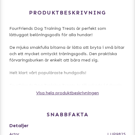
PRODUKTBESKRIVNING
FourFriends Dog Training Treats är perfekt som
lättuggat belöningsgodis för alla hundar!
De mjuka smakfulla bitarna är lätta att bryta i små bitar
och ett mycket omtyckt träningsgodis. Den praktiska
förvaringsburken är enkelt att bära med sig.
Helt klart vårt populäraste hundgodis!
FourFriends Dog Training Treats är tillverkade i Schweiz
av kontrollerade råvaror.
Visa hela produktbeskrivningen
- Lättuggat belöningsgodis
- Praktisk hink
SNABBFAKTA
- Ursprung Schweiz
- Hög kötthalt
Detaljer
Artnr
LUP9825