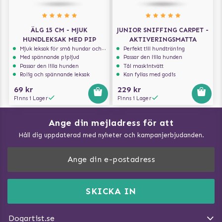
ÄLG 15 CM - MJUK
JUNIOR SNIFFING CARPET -
HUNDLEKSAK MED PIP
AKTIVERINGSMATTA
Mjuk leksak för små hundar och valpar.
Perfekt till hundträning
Med spännande pipljud
Passar den lilla hunden
Passar den lilla hunden
Tål maskintvätt
Rolig och spännande leksak
Kan fyllas med godis
69 kr
229 kr
Finns i Lager
Finns i Lager
Ange din mejladress för att
Vad kan hundar äta?
Håll dig uppdaterad med nyheter och kampanjerbjudanden.
Så mäter du din hund
Träna Nose Work hemma
DogArtist.se drivs av:
Purefun Commerce AB
Kundservice - FAQ
Momsnr: SE5567445209
SKICKA IN
Så gör du promenaden roligare
E-post:
info@dogartist.se
Om oss
Introducera katt och hund för varandra
Dogartist.se