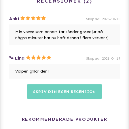
RECENSIONER
2
Anki
Skapad
:
2023-10-10
Min vovve som annars tar sönder gosedjur på
några minuter har nu haft denna i flera veckor :)
🐾 Lina
Skapad
:
2021-04-19
Valpen gillar den!
SKRIV DIN EGEN RECENSION
REKOMMENDERADE PRODUKTER