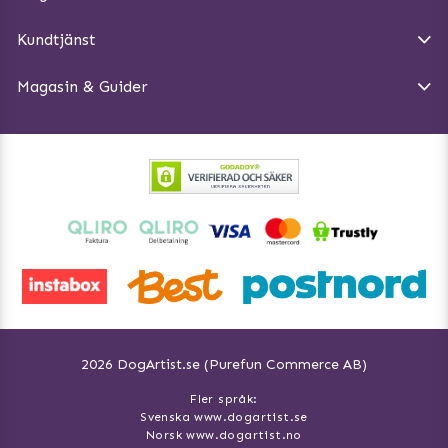
Köpvillkor
Magasin - Visa alla artiklar
Kundtjänst
Ångra Köp
Hundreflexer
Magasin & Guider
Hundbäddar
2026 DogArtist.se (Purefun Commerce AB)
Fler språk:
Svenska www.dogartist.se
Norsk www.dogartist.no