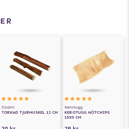
ER
Ozami
Kerotugg
TORKAD TJURMUSKEL 12 CM
KEROTUGG NÖTCHIPS
15X5 CM
20 kr
29 kr