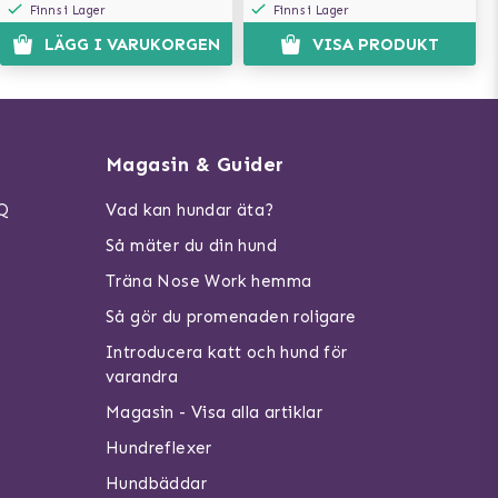
Finns i Lager
Finns i Lager
LÄGG I VARUKORGEN
VISA PRODUKT
Magasin & Guider
AQ
Vad kan hundar äta?
Så mäter du din hund
Träna Nose Work hemma
Så gör du promenaden roligare
Introducera katt och hund för
varandra
Magasin - Visa alla artiklar
Hundreflexer
Hundbäddar