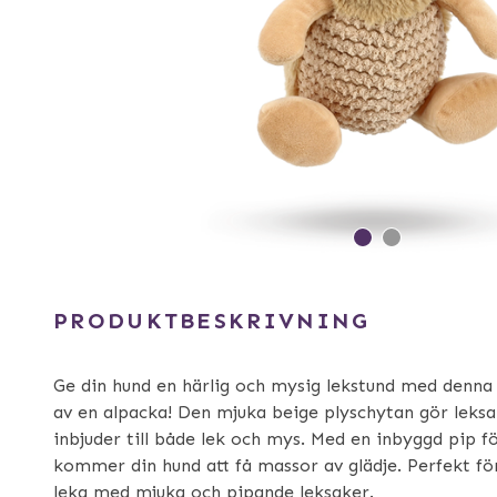
PRODUKTBESKRIVNING
Ge din hund en härlig och mysig lekstund med denna
av en alpacka! Den mjuka beige plyschytan gör leksa
inbjuder till både lek och mys. Med en inbyggd pip för
kommer din hund att få massor av glädje. Perfekt fö
leka med mjuka och pipande leksaker.