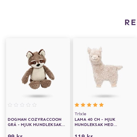
R
Trixie
DOGMAN COZYRACCOON
LAMA 40 CM - MJUK
GRÅ - MJUK HUNDLEKSAK
HUNDLEKSAK MED
MED PIP
PRASSLIG INSIDA
99 kr
119 kr