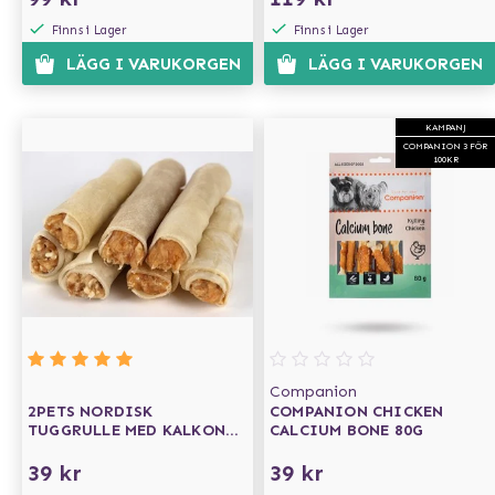
Finns i Lager
Finns i Lager
LÄGG I VARUKORGEN
LÄGG I VARUKORGEN
KAMPANJ
COMPANION 3 FÖR
100KR
Companion
2PETS NORDISK
COMPANION CHICKEN
TUGGRULLE MED KALKON
CALCIUM BONE 80G
13 CM
39 kr
39 kr