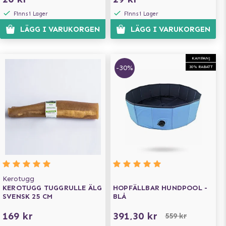
Finns i Lager
Finns i Lager
LÄGG I VARUKORGEN
LÄGG I VARUKORGEN
KAMPANJ
-30%
30% RABATT
Kerotugg
KEROTUGG TUGGRULLE ÄLG
HOPFÄLLBAR HUNDPOOL -
SVENSK 25 CM
BLÅ
169 kr
391,30 kr
559 kr