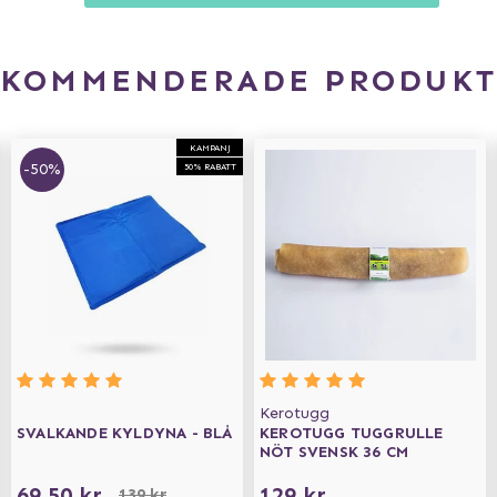
EKOMMENDERADE PRODUKT
KAMPANJ
-50%
50% RABATT
Kerotugg
SVALKANDE KYLDYNA - BLÅ
KEROTUGG TUGGRULLE
NÖT SVENSK 36 CM
69,50 kr
129 kr
139 kr