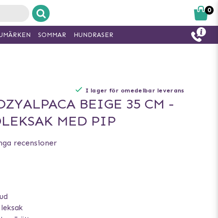
0
UMÄRKEN
SOMMAR
HUNDRASER
I lager för omedelbar leverans
ZYALPACA BEIGE 35 CM -
LEKSAK MED PIP
nga recensioner
jud
 leksak