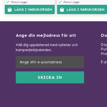
Finns i Lager
Finns i Lager
LÄGG I VARUKORGEN
LÄGG I VARUKORGEN
Ange din mejladress för att
Do
Dog
Håll dig uppdaterad med nyheter och
Pu
kampanjerbjudanden.
Mom
E-p
SKICKA IN