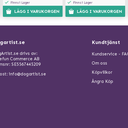
Finns i Lager
Finns i Lager
LÄGG I VARUKORGEN
LÄGG I VARUKORGEN
gartist.se
Kundtjänst
Artist.se drivs av:
Kundservice - F
refun Commerce AB
Om oss
snr: SE5567445209
Köpvillkor
ost:
info@dogartist.se
Ångra Köp