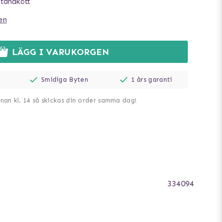
 tandkött
en
LÄGG I VARUKORGEN
Smidiga Byten
1 års garanti
nnan kl. 14 så skickas din order samma dag!
334094