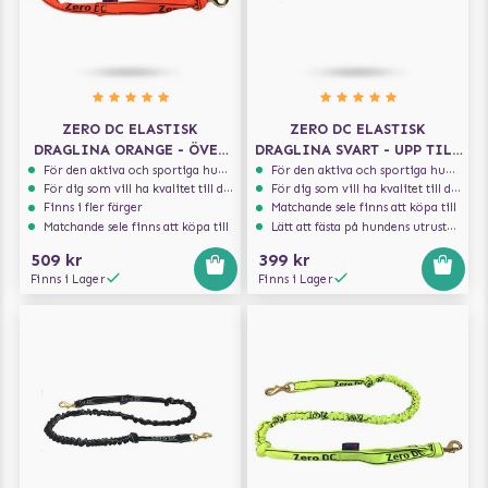
ZERO DC ELASTISK
ZERO DC ELASTISK
DRAGLINA ORANGE - ÖVER
DRAGLINA SVART - UPP TILL
10 KG - 2.7 M
10 KG - 2.7 M
För den aktiva och sportiga hunden
För den aktiva och sportiga hunden
För dig som vill ha kvalitet till din hund!
För dig som vill ha kvalitet till din hund!
Finns i fler färger
Matchande sele finns att köpa till
Matchande sele finns att köpa till
Lätt att fästa på hundens utrustning
509 kr
399 kr
Finns i Lager
Finns i Lager