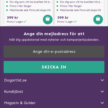
För dig som vill ha kvalitet till din hund!
För dig som vill ha kvalitet till din hund!
Finns i fler färger
Finns i fler färger
Matchande sele finns att köpa till
Matchande sele finns att köpa till
399 kr
399 kr
Finns i Lager
Finns i Lager
Ange din mejladress för att
Vad kan hundar äta?
Håll dig uppdaterad med nyheter och kampanjerbjudanden.
Så mäter du din hund
Träna Nose Work hemma
DogArtist.se drivs av:
Purefun Commerce AB
Kundservice - FAQ
Momsnr: SE5567445209
SKICKA IN
Så gör du promenaden roligare
E-post:
info@dogartist.se
Om oss
Introducera katt och hund för varandra
Dogartist.se
Köpvillkor
Magasin - Visa alla artiklar
Kundtjänst
Ångra Köp
Hundreflexer
Magasin & Guider
Hundbäddar