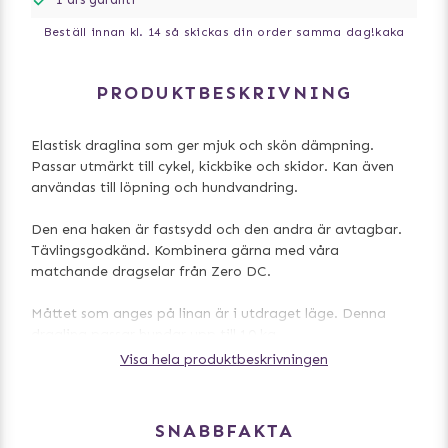
Beställ innan kl. 14 så skickas din order samma dag!
kaka
PRODUKTBESKRIVNING
Elastisk draglina som ger mjuk och skön dämpning.
Passar utmärkt till cykel, kickbike och skidor. Kan även
användas till löpning och hundvandring.
Den ena haken är fastsydd och den andra är avtagbar.
Tävlingsgodkänd. Kombinera gärna med våra
matchande dragselar från Zero DC.
Måttet som anges på linan är i utdraget läge. Denna
draglina passar hundar upp till 10 kg.
Visa hela produktbeskrivningen
Draglinan går att tvätta i maskin på 40 grader.
SNABBFAKTA