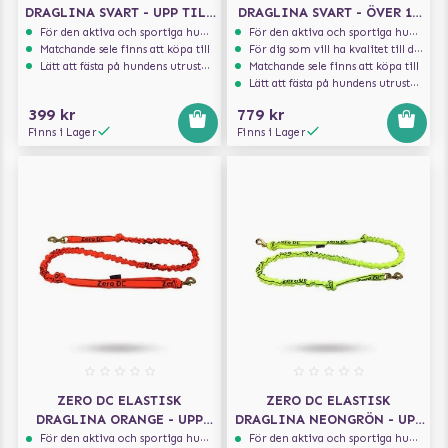
DRAGLINA SVART - UPP TILL
DRAGLINA SVART - ÖVER 10
10 KG - 1.9 M
KG - 2.5 M FÖR 2 HUNDAR
För den aktiva och sportiga hunden
För den aktiva och sportiga hunden
Matchande sele finns att köpa till
För dig som vill ha kvalitet till din hund!
Lätt att fästa på hundens utrustning
Matchande sele finns att köpa till
Lätt att fästa på hundens utrustning
399 kr
779 kr
Finns i Lager
Finns i Lager
ZERO DC ELASTISK
ZERO DC ELASTISK
DRAGLINA ORANGE - UPP
DRAGLINA NEONGRÖN - UPP
TILL 10 KG - 2.7 M
TILL 10 KG - 2.7 M
För den aktiva och sportiga hunden
För den aktiva och sportiga hunden