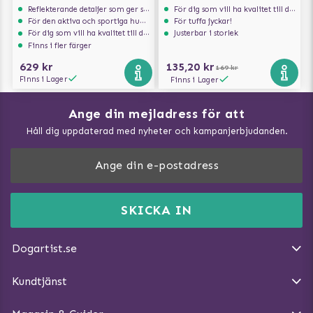
Reflekterande detaljer som ger synlighet i svagt ljus
För dig som vill ha kvalitet till din hund!
För den aktiva och sportiga hunden
För tuffa jyckar!
För dig som vill ha kvalitet till din hund!
Justerbar i storlek
Finns i fler färger
629 kr
135,20 kr
169 kr
Finns i Lager
Finns i Lager
Ange din mejladress för att
Vad kan hundar äta?
Håll dig uppdaterad med nyheter och kampanjerbjudanden.
Så mäter du din hund
Träna Nose Work hemma
DogArtist.se drivs av:
Purefun Commerce AB
Kundservice - FAQ
Momsnr: SE5567445209
SKICKA IN
Så gör du promenaden roligare
E-post:
info@dogartist.se
Om oss
Introducera katt och hund för varandra
Dogartist.se
Köpvillkor
Magasin - Visa alla artiklar
Kundtjänst
Ångra Köp
Hundreflexer