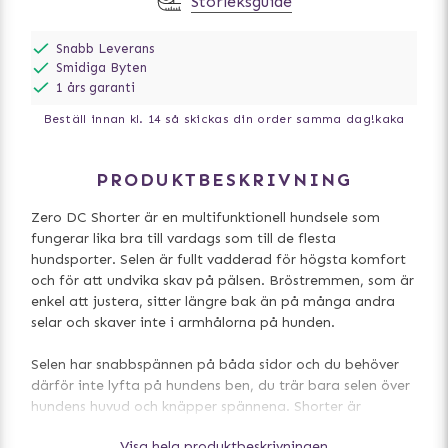
Storleksguide
Snabb Leverans
Smidiga Byten
1 års garanti
Beställ innan kl. 14 så skickas din order samma dag!
kaka
PRODUKTBESKRIVNING
Zero DC Shorter är en multifunktionell hundsele som
fungerar lika bra till vardags som till de flesta
hundsporter. Selen är fullt vadderad för högsta komfort
och för att undvika skav på pälsen. Bröstremmen, som är
enkel att justera, sitter längre bak än på många andra
selar och skaver inte i armhålorna på hunden.
Selen har snabbspännen på båda sidor och du behöver
därför inte lyfta på hundens ben, du trär bara selen över
hundens huvud och knäpper spännena. Shorter är
utvecklad för att ge hunden full rörelsefrihet och
Visa hela produktbeskrivningen