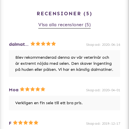
Mät rygglängden (manke till svansrot)
RECENSIONER
5
Hamnar hunden mellan två storlekar? Välj den mindre.
Visa alla recensioner (5)
dalmatiner
Skapad
:
2020-04-16
Blev rekommenderad denna av vår veterinär och
är extremt nöjda med selen. Den skaver ingenting
på huden eller pälsen. Vi har en känslig dalmatiner.
Moa
Skapad
:
2020-04-01
Verkligen en fin sele till ett bra pris.
F
Skapad
:
2019-12-17