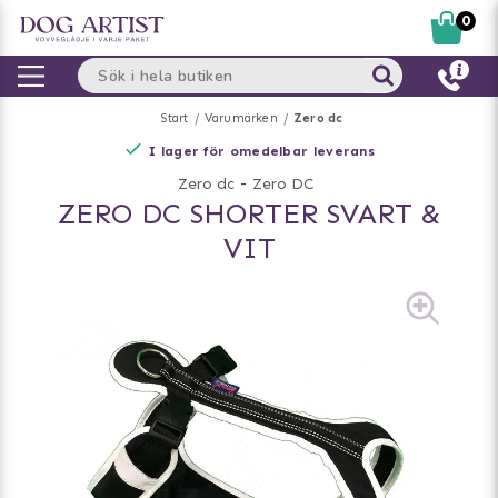
0
Start
Varumärken
Zero dc
I lager för omedelbar leverans
Zero dc
-
Zero DC
ZERO DC SHORTER SVART &
VIT