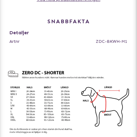
begränsar inte lungkapaciteten. Selen har reflexer för
god synlighet i mörker.
Detta är en mycket populär sele bland hundägare
SNABBFAKTA
världen över!
Detaljer
Tillverkad i ett vattenavstötande och snabbtorkande
Artnr
ZDC-BKWH-M1
material och kan tvättas i 40 grader. Bör ej torktumlas.
Låt lufttorka.
Finns i flera färger och storlekar för att passa alla
hundar.
- Ergonomisk vardagssele
- Utmärkt dragsele
- Passar bra att spåra i
- Perfekt till vandringen
- Finns i flera färger
Storleksguide:
Mät runt halsen där hunden brukar ha sitt halsband
Mät runt bröstkorgen