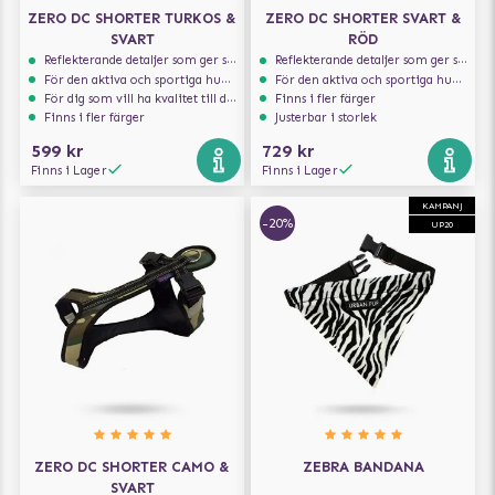
ZERO DC SHORTER TURKOS &
ZERO DC SHORTER SVART &
SVART
RÖD
Reflekterande detaljer som ger synlighet i svagt ljus
Reflekterande detaljer som ger synlighet i svagt ljus
För den aktiva och sportiga hunden
För den aktiva och sportiga hunden
För dig som vill ha kvalitet till din hund!
Finns i fler färger
Finns i fler färger
Justerbar i storlek
599 kr
729 kr
Finns i Lager
Finns i Lager
KAMPANJ
-20%
UP20
ZERO DC SHORTER CAMO &
ZEBRA BANDANA
SVART