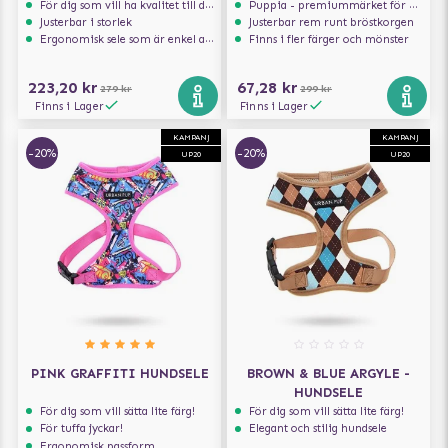
För dig som vill ha kvalitet till din hund!
Puppia - premiummärket för hundselar
Justerbar i storlek
Justerbar rem runt bröstkorgen
Ergonomisk sele som är enkel att ta på och av
Finns i fler färger och mönster
223,20 kr
67,28 kr
279 kr
299 kr
Finns i Lager
Finns i Lager
KAMPANJ
KAMPANJ
-20%
-20%
UP20
UP20
PINK GRAFFITI HUNDSELE
BROWN & BLUE ARGYLE -
HUNDSELE
För dig som vill sätta lite färg!
För dig som vill sätta lite färg!
För tuffa jyckar!
Elegant och stilig hundsele
Ergonomisk passform