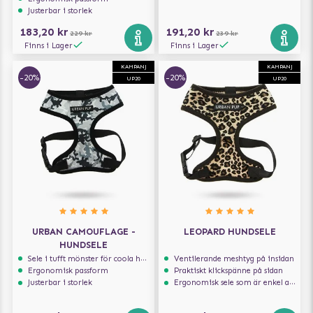
Justerbar i storlek
183,20 kr
191,20 kr
229 kr
239 kr
Finns i Lager
Finns i Lager
KAMPANJ
KAMPANJ
-20%
-20%
UP20
UP20
URBAN CAMOUFLAGE -
LEOPARD HUNDSELE
HUNDSELE
Sele i tufft mönster för coola hundar
Ventilerande meshtyg på insidan
Ergonomisk passform
Praktiskt klickspänne på sidan
Justerbar i storlek
Ergonomisk sele som är enkel att ta på och av