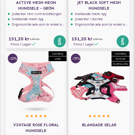
ACTIVE MESH NEON
JET BLACK SOFT MESH
HUNDSELE - GRÖN
HUNDSELE
Justerbar rem runt bröstkorgen
Svalkande mesh-tyg
Svalkande mesh-tyg
Justerbar i storlek
Ergonomisk sele som är enkel att ta på och av
Ergonomisk sele som är enkel att ta på och av
151,20 kr
151,20 kr
189 kr
189 kr
Finns i Lager
Finns i Lager
KAMPANJ
KAMPANJ
-20%
-78%
UP20
OUTLET
PUPPIA 25%
VINTAGE ROSE FLORAL
BLANDADE SELAR
HUNDSELE