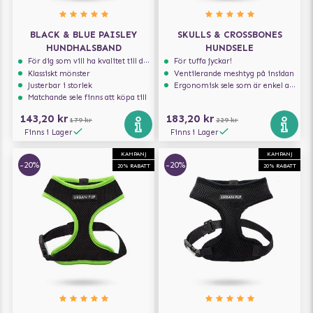
BLACK & BLUE PAISLEY
SKULLS & CROSSBONES
HUNDHALSBAND
HUNDSELE
För dig som vill ha kvalitet till din hund!
För tuffa jyckar!
Klassiskt mönster
Ventilerande meshtyg på insidan
Justerbar i storlek
Ergonomisk sele som är enkel att ta på och av
Matchande sele finns att köpa till
143,20 kr
183,20 kr
179 kr
229 kr
Finns i Lager
Finns i Lager
KAMPANJ
KAMPANJ
-20%
-20%
20% RABATT
20% RABATT