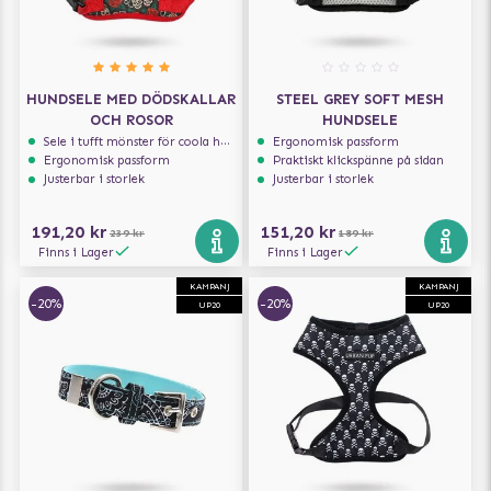
HUNDSELE MED DÖDSKALLAR
STEEL GREY SOFT MESH
OCH ROSOR
HUNDSELE
Sele i tufft mönster för coola hundar
Ergonomisk passform
Ergonomisk passform
Praktiskt klickspänne på sidan
Justerbar i storlek
Justerbar i storlek
191,20 kr
151,20 kr
239 kr
189 kr
Finns i Lager
Finns i Lager
KAMPANJ
KAMPANJ
-20%
-20%
UP20
UP20