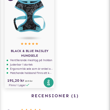
BLACK & BLUE PAISLEY
HUNDSELE
Ventilerande meshtyg på insidan
Justerbar i storlek
Ergonomisk sele som är enkel att ta på och av
Matchande halsband finns att köpa till
191,20 kr
239 kr
Finns i Lager
RECENSIONER
1