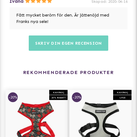
Ivana
Skapad
:
2020-04-16
Fått mycket beröm för den. Är jättenöjd med
Franks nya sele!
SKRIV DIN EGEN RECENSION
REKOMMENDERADE PRODUKTER
KAMPANJ
KAMPANJ
-20%
-20%
20% RABATT
UP20