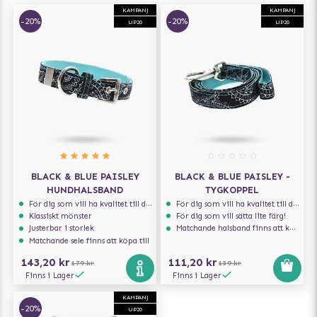
KAMPANJ
KAMPANJ
-20%
-20%
UP20
UP20
BLACK & BLUE PAISLEY
BLACK & BLUE PAISLEY -
HUNDHALSBAND
TYGKOPPEL
För dig som vill ha kvalitet till din hund!
För dig som vill ha kvalitet till din hund!
Klassiskt mönster
För dig som vill sätta lite färg!
Justerbar i storlek
Matchande halsband finns att köpa till
Matchande sele finns att köpa till
143,20 kr
111,20 kr
179 kr
139 kr
Finns i Lager
Finns i Lager
KAMPANJ
-20%
UP20