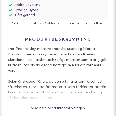
Snabb Leverans
Smidiga Byten
1 års garanti
Beställ innan kl. 14 så skickas din order samma dag!
kaka
PRODUKTBESKRIVNING
Det fina Paisley mönstret har sitt ursprung i forna
Babylon, men är nu synonymt med staden Paisley i
Skottland. Ett klassiskt och stiligt mönster som aldrig går
ur tiden, får pryda denna häftiga sele till din fyrbente
vän.
Selen är skapad för att ge den ultimata komforten och
säkerheten. Gjord av lätt material som förhindrar att din
hund blir för varm. Mjukt vadderad och med en D-ring
för kopplet på ovansidan.
Visa hela produktbeskrivningen
Matchande halsband, bandana och hundkoppel köpes
separat.