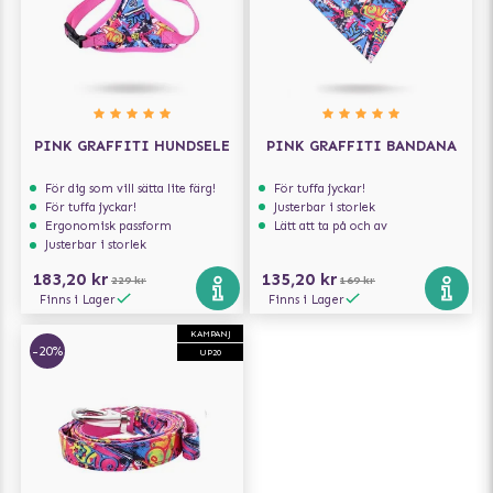
PINK GRAFFITI HUNDSELE
PINK GRAFFITI BANDANA
För dig som vill sätta lite färg!
För tuffa jyckar!
För tuffa jyckar!
Justerbar i storlek
Ergonomisk passform
Lätt att ta på och av
Justerbar i storlek
183,20 kr
135,20 kr
229 kr
169 kr
Finns i Lager
Finns i Lager
KAMPANJ
-20%
UP20