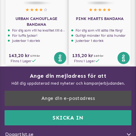
URBAN CAMOUFLAGE
PINK HEARTS BANDANA
BANDANA
För dig som vill ha kvalitet till din hund!
För dig som vill sätta lite färg!
För tuffa jyckar!
Gulligt mönster för söta hundar
Justerbar i storlek
Justerbar i storlek
143,20 kr
135,20 kr
179 kr
169 kr
Finns i Lager
Finns i Lager
Ange din mejladress för att
Vad kan hundar äta?
Håll dig uppdaterad med nyheter och kampanjerbjudanden.
Så mäter du din hund
Träna Nose Work hemma
DogArtist.se drivs av:
Purefun Commerce AB
Kundservice - FAQ
Momsnr: SE5567445209
SKICKA IN
Så gör du promenaden roligare
E-post:
info@dogartist.se
Om oss
Introducera katt och hund för varandra
Dogartist.se