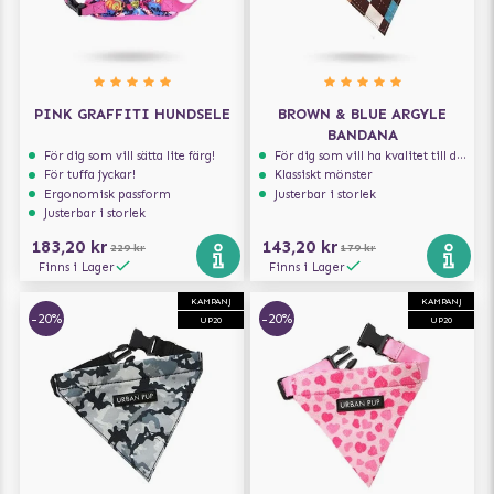
PINK GRAFFITI HUNDSELE
BROWN & BLUE ARGYLE
BANDANA
För dig som vill sätta lite färg!
För dig som vill ha kvalitet till din hund!
För tuffa jyckar!
Klassiskt mönster
Ergonomisk passform
Justerbar i storlek
Justerbar i storlek
183,20 kr
143,20 kr
229 kr
179 kr
Finns i Lager
Finns i Lager
KAMPANJ
KAMPANJ
-20%
-20%
UP20
UP20