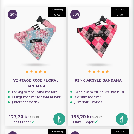
KAMPANJ
KAMPANJ
-20%
-20%
UP20
UP20
VINTAGE ROSE FLORAL
PINK ARGYLE BANDANA
BANDANA
För dig som vill sätta lite färg!
För dig som vill ha kvalitet till din hund!
Gulligt mönster för söta hundar
Klassiskt mönster
Justerbar i storlek
Justerbar i storlek
127,20 kr
135,20 kr
159 kr
169 kr
Finns i Lager
Finns i Lager
KAMPANJ
KAMPANJ