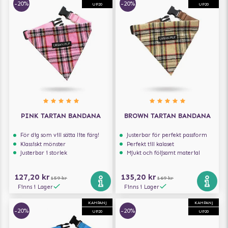
-20%
-20%
UP20
UP20
PINK TARTAN BANDANA
BROWN TARTAN BANDANA
För dig som vill sätta lite färg!
Justerbar för perfekt passform
Klassiskt mönster
Perfekt till kalaset
Justerbar i storlek
Mjukt och följsamt material
127,20 kr
135,20 kr
159 kr
169 kr
Finns i Lager
Finns i Lager
KAMPANJ
KAMPANJ
-20%
-20%
UP20
UP20