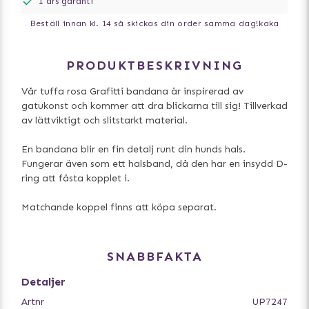
1 års garanti
Beställ innan kl. 14 så skickas din order samma dag!
kaka
PRODUKTBESKRIVNING
Vår tuffa rosa Grafitti bandana är inspirerad av
gatukonst och kommer att dra blickarna till sig! Tillverkad
av lättviktigt och slitstarkt material.
En bandana blir en fin detalj runt din hunds hals.
Fungerar även som ett halsband, då den har en insydd D-
ring att fästa kopplet i.
Matchande koppel finns att köpa separat.
SNABBFAKTA
Detaljer
Artnr
UP7247