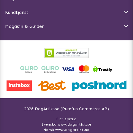
Köpvillkor
Magasin - Visa alla artiklar
Kundtjänst
Ångra Köp
Hundreflexer
Magasin & Guider
Hundbäddar
2026 DogArtist.se (Purefun Commerce AB)
Fler språk:
Svenska www.dogartist.se
Norsk www.dogartist.no