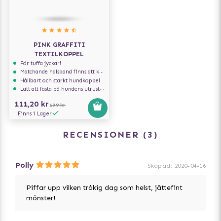
PINK GRAFFITI
TEXTILKOPPEL
För tuffa jyckar!
Matchande halsband finns att köpa till
Hållbart och starkt hundkoppel
Lätt att fästa på hundens utrustning
111,20 kr
139 kr
Finns i Lager
RECENSIONER
3
Polly
Skapad
:
2020-04-16
Piffar upp vilken tråkig dag som helst, jättefint
mönster!