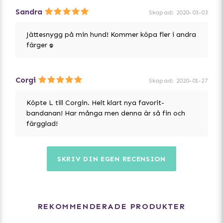
Sandra
Skapad
:
2020-03-03
Jättesnygg på min hund! Kommer köpa fler i andra
färger :D
Corgi
Skapad
:
2020-01-27
Köpte L till Corgin. Helt klart nya favorit-
bandanan! Har många men denna är så fin och
färgglad!
SKRIV DIN EGEN RECENSION
REKOMMENDERADE PRODUKTER