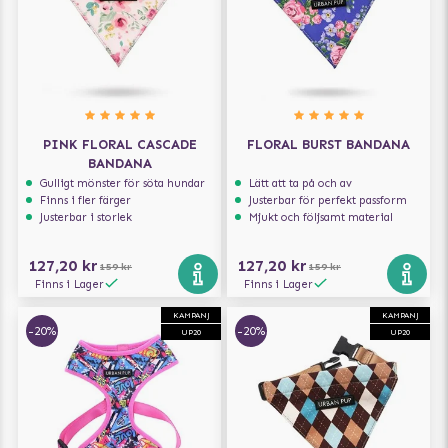
PINK FLORAL CASCADE
FLORAL BURST BANDANA
BANDANA
Gulligt mönster för söta hundar
Lätt att ta på och av
Finns i fler färger
Justerbar för perfekt passform
Justerbar i storlek
Mjukt och följsamt material
127,20 kr
127,20 kr
159 kr
159 kr
Finns i Lager
Finns i Lager
KAMPANJ
KAMPANJ
-20%
-20%
UP20
UP20