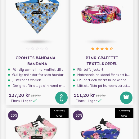
GROMITS BANDANA -
PINK GRAFFITI
BANDANA
TEXTILKOPPEL
För dig som vill ha kvalitet till din hund!
För tuffa jyckar!
Gulligt mönster för söta hundar
Matchande halsband finns att köpa till
Justerbar i storlek
Hållbart och starkt hundkoppel
Designat för att ge din hund maximal komfort
Lätt att fästa på hundens utrustning
127,20 kr
111,20 kr
159 kr
139 kr
Finns i Lager
Finns i Lager
KAMPANJ
KAMPANJ
-20%
-20%
UP20
UP20