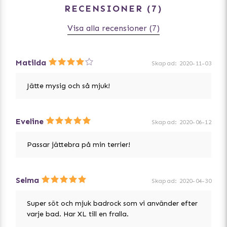
RECENSIONER
7
Visa alla recensioner (7)
Matilda
Skapad
:
2020-11-03
Jätte mysig och så mjuk!
Eveline
Skapad
:
2020-06-12
Passar jättebra på min terrier!
Selma
Skapad
:
2020-04-30
Super söt och mjuk badrock som vi använder efter
varje bad. Har XL till en fralla.