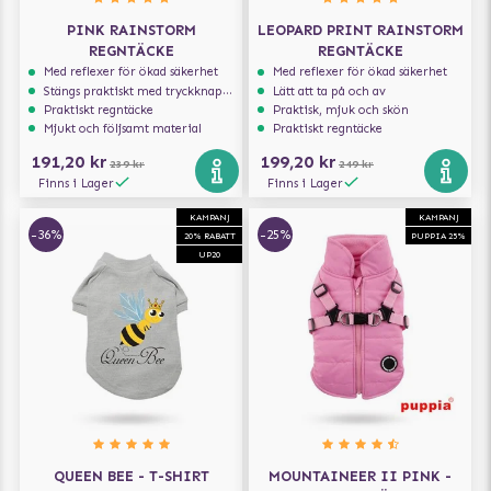
PINK RAINSTORM
LEOPARD PRINT RAINSTORM
REGNTÄCKE
REGNTÄCKE
Med reflexer för ökad säkerhet
Med reflexer för ökad säkerhet
Stängs praktiskt med tryckknappar
Lätt att ta på och av
Praktiskt regntäcke
Praktisk, mjuk och skön
Mjukt och följsamt material
Praktiskt regntäcke
191,20 kr
199,20 kr
239 kr
249 kr
Finns i Lager
Finns i Lager
KAMPANJ
KAMPANJ
-36%
-25%
20% RABATT
PUPPIA 25%
UP20
QUEEN BEE - T-SHIRT
MOUNTAINEER II PINK -