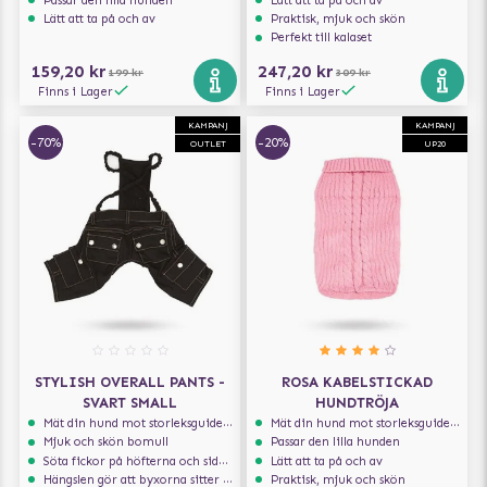
Passar den lilla hunden
Lätt att ta på och av
Lätt att ta på och av
Praktisk, mjuk och skön
Perfekt till kalaset
159,20 kr
247,20 kr
199 kr
309 kr
Finns i Lager
Finns i Lager
KAMPANJ
KAMPANJ
-70%
-20%
OUTLET
UP20
STYLISH OVERALL PANTS -
ROSA KABELSTICKAD
SVART SMALL
HUNDTRÖJA
Mät din hund mot storleksguiden för att få rätt storlek
Mät din hund mot storleksguiden för att få rätt storlek
Mjuk och skön bomull
Passar den lilla hunden
Söta fickor på höfterna och sidorna
Lätt att ta på och av
Hängslen gör att byxorna sitter perfekt
Praktisk, mjuk och skön