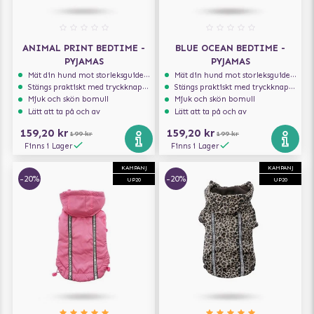
ANIMAL PRINT BEDTIME -
BLUE OCEAN BEDTIME -
PYJAMAS
PYJAMAS
Mät din hund mot storleksguiden för att få rätt storlek
Mät din hund mot storleksguiden för att få rätt storlek
Stängs praktiskt med tryckknappar
Stängs praktiskt med tryckknappar
Mjuk och skön bomull
Mjuk och skön bomull
Lätt att ta på och av
Lätt att ta på och av
159,20 kr
159,20 kr
199 kr
199 kr
Finns i Lager
Finns i Lager
KAMPANJ
KAMPANJ
-20%
-20%
UP20
UP20