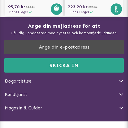
95,70 kr
223,20 kr
319 kr
279 kr
Finns i Lager
Finns i Lager
Ange din mejladress för att
Vad kan hundar äta?
Håll dig uppdaterad med nyheter och kampanjerbjudanden.
Så mäter du din hund
Träna Nose Work hemma
DogArtist.se drivs av:
Purefun Commerce AB
Kundservice - FAQ
Momsnr: SE5567445209
SKICKA IN
Så gör du promenaden roligare
E-post:
info@dogartist.se
Om oss
Introducera katt och hund för varandra
Dogartist.se
Köpvillkor
Magasin - Visa alla artiklar
Kundtjänst
Ångra Köp
Hundreflexer
Magasin & Guider
Hundbäddar