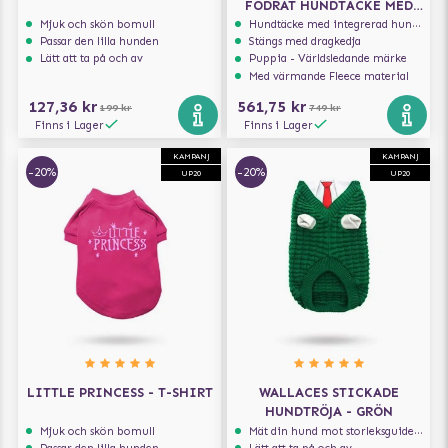
FODRAT HUNDTÄCKE MED
INTEGRERAD SELE
Mjuk och skön bomull
Hundtäcke med integrerad hundsele
Passar den lilla hunden
Stängs med dragkedja
Lätt att ta på och av
Puppia - Världsledande märke
Med värmande Fleece material
127,36 kr
561,75 kr
199 kr
749 kr
Finns i Lager
Finns i Lager
KAMPANJ
KAMPANJ
-20%
-20%
UP20
UP20
LITTLE PRINCESS - T-SHIRT
WALLACES STICKADE
HUNDTRÖJA - GRÖN
Mjuk och skön bomull
Mät din hund mot storleksguiden för att få rätt storlek