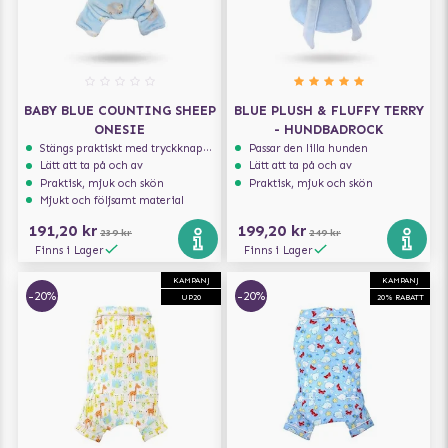
BABY BLUE COUNTING SHEEP
BLUE PLUSH & FLUFFY TERRY
ONESIE
- HUNDBADROCK
Stängs praktiskt med tryckknappar
Passar den lilla hunden
Lätt att ta på och av
Lätt att ta på och av
Praktisk, mjuk och skön
Praktisk, mjuk och skön
Mjukt och följsamt material
191,20 kr
199,20 kr
239 kr
249 kr
Finns i Lager
Finns i Lager
KAMPANJ
KAMPANJ
-20%
-20%
UP20
20% RABATT