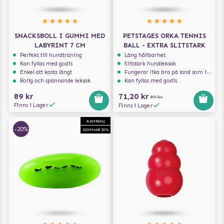
SNACKSBOLL I GUMMI MED
PETSTAGES ORKA TENNIS
LABYRINT 7 CM
BALL - EXTRA SLITSTARK
Perfekt till hundträning
Lång hållbarhet
Kan fyllas med godis
Slitstark hundleksak
Enkel att kasta långt
Fungerar lika bra på land som i vatten
Rolig och spännande leksak
Kan fyllas med godis
89 kr
71,20 kr
89 kr
Finns i Lager
Finns i Lager
KAMPANJ
-20%
SOMMAR 20%