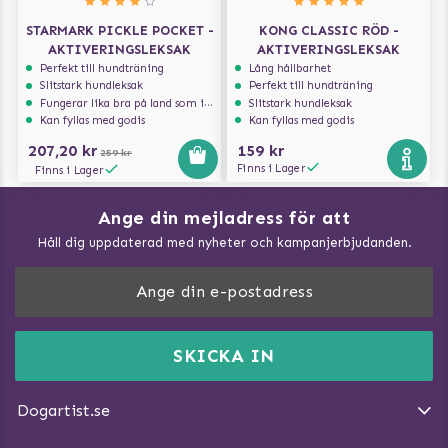
STARMARK PICKLE POCKET -
KONG CLASSIC RÖD -
AKTIVERINGSLEKSAK
AKTIVERINGSLEKSAK
Perfekt till hundträning
Lång hållbarhet
Slitstark hundleksak
Perfekt till hundträning
Fungerar lika bra på land som i vatten
Slitstark hundleksak
Kan fyllas med godis
Kan fyllas med godis
207,20 kr
159 kr
259 kr
Finns i Lager
Finns i Lager
Ange din mejladress för att
Vad kan hundar äta?
Håll dig uppdaterad med nyheter och kampanjerbjudanden.
Så mäter du din hund
Träna Nose Work hemma
DogArtist.se drivs av:
Purefun Commerce AB
Kundservice - FAQ
Momsnr: SE5567445209
SKICKA IN
Så gör du promenaden roligare
E-post:
info@dogartist.se
Om oss
Introducera katt och hund för varandra
Dogartist.se
Köpvillkor
Magasin - Visa alla artiklar