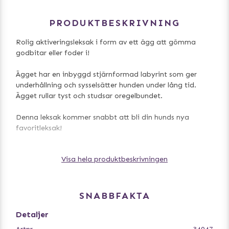
PRODUKTBESKRIVNING
Rolig aktiveringsleksak i form av ett ägg att gömma
godbitar eller foder i!
Ägget har en inbyggd stjärnformad labyrint som ger
underhållning och sysselsätter hunden under lång tid.
Ägget rullar tyst och studsar oregelbundet.
Denna leksak kommer snabbt att bli din hunds nya
favoritleksak!
Tillverkad av naturgummi.
Visa hela produktbeskrivningen
Storlek: 8 cm
SNABBFAKTA
Detaljer