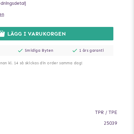
edningsdetalj
en
LÄGG I VARUKORGEN
Smidiga Byten
1 års garanti
nnan kl. 14 så skickas din order samma dag!
TPR / TPE
25039