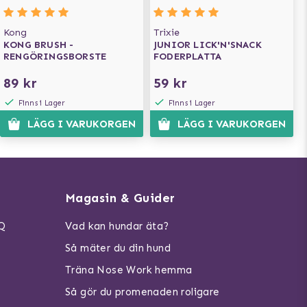
Kong
Trixie
KONG BRUSH -
JUNIOR LICK'N'SNACK
RENGÖRINGSBORSTE
FODERPLATTA
89 kr
59 kr
Finns i Lager
Finns i Lager
LÄGG I VARUKORGEN
LÄGG I VARUKORGEN
Magasin & Guider
AQ
Vad kan hundar äta?
Så mäter du din hund
Träna Nose Work hemma
Så gör du promenaden roligare