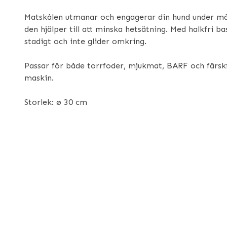
Matskålen utmanar och engagerar din hund under må
den hjälper till att minska hetsätning. Med halkfri b
stadigt och inte glider omkring.
Passar för både torrfoder, mjukmat, BARF och färskf
maskin.
Storlek: ø 30 cm