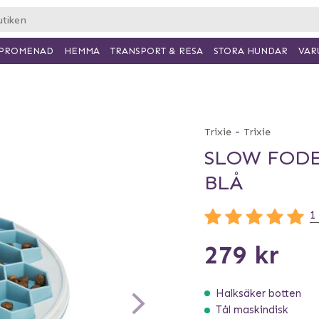
PROMENAD
HEMMA
TRANSPORT & RESA
VAR
STORA HUNDAR
-
Trixie
Trixie
SLOW FODE
BLÅ
1
279 kr
Halksäker botten
Tål maskindisk