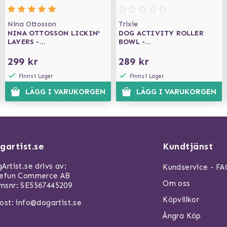
Nina Ottosson
Trixie
NINA OTTOSSON LICKIN'
DOG ACTIVITY ROLLER
LAYERS -
BOWL -
AKTIVERINGSLEKSAK OCH
AKTIVERINGSLEKSAK
MATSKÅL I 1
299 kr
289 kr
Finns i Lager
Finns i Lager
LÄGG I VARUKORGEN
LÄGG I VARUKORGEN
gartist.se
Kundtjänst
Artist.se drivs av:
Kundservice - F
refun Commerce AB
Om oss
snr: SE5567445209
Köpvillkor
ost:
info@dogartist.se
Ångra Köp