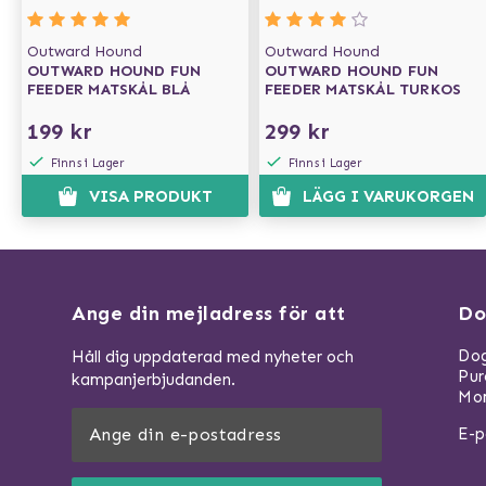
Outward Hound
Outward Hound
OUTWARD HOUND FUN
OUTWARD HOUND FUN
FEEDER MATSKÅL BLÅ
FEEDER MATSKÅL TURKOS
199 kr
299 kr
Finns i Lager
Finns i Lager
VISA PRODUKT
LÄGG I VARUKORGEN
Ange din mejladress för att
Do
Dog
Håll dig uppdaterad med nyheter och
Pu
kampanjerbjudanden.
Mom
E-p