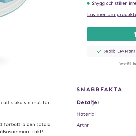
Snygg och stilren inr
Läs mer om produkt
Snabb Leverans
Beställ i
SNABBFAKTA
Detaljer
 att sluka sin mat för
Material
tt förbättra den totala
Artnr
hälsosammare takt!