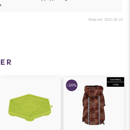
.
Skapad
:
2023-02-20
ER
KAMPANJ
-20%
UP20