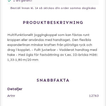
1 års garanti
Beställ innan kl. 14 så skickas din order samma dag!
kaka
PRODUKTBESKRIVNING
Multifunktionellt joggingkoppel som kan fästas runt
kroppen eller användas med handtaget. Den flexibla
expanderlinan minskar kraften från plötsliga ryck och
drag i kopplet. - Fullt justerbar - Vadderat handtag med
hake - Med ögla för fastsättning av t.ex. ID-bricka Mått:
1,33-1,80 m/20 mm
SNABBFAKTA
Detaljer
Artnr
12763