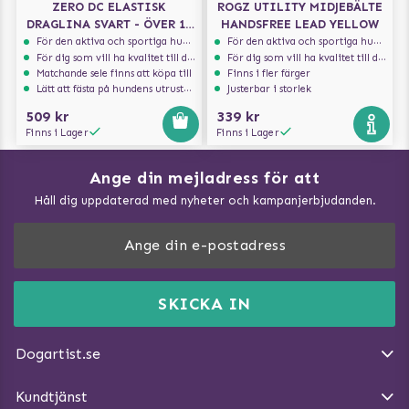
ZERO DC ELASTISK
ROGZ UTILITY MIDJEBÄLTE
DRAGLINA SVART - ÖVER 10
HANDSFREE LEAD YELLOW
KG - 2.7 M
För den aktiva och sportiga hunden
För den aktiva och sportiga hunden
För dig som vill ha kvalitet till din hund!
För dig som vill ha kvalitet till din hund!
Matchande sele finns att köpa till
Finns i fler färger
Lätt att fästa på hundens utrustning
Justerbar i storlek
509 kr
339 kr
Finns i Lager
Finns i Lager
Ange din mejladress för att
Vad kan hundar äta?
Håll dig uppdaterad med nyheter och kampanjerbjudanden.
Så mäter du din hund
Träna Nose Work hemma
DogArtist.se drivs av:
Purefun Commerce AB
Kundservice - FAQ
Momsnr: SE5567445209
SKICKA IN
Så gör du promenaden roligare
E-post:
info@dogartist.se
Om oss
Introducera katt och hund för varandra
Dogartist.se
Köpvillkor
Magasin - Visa alla artiklar
Kundtjänst
Ångra Köp