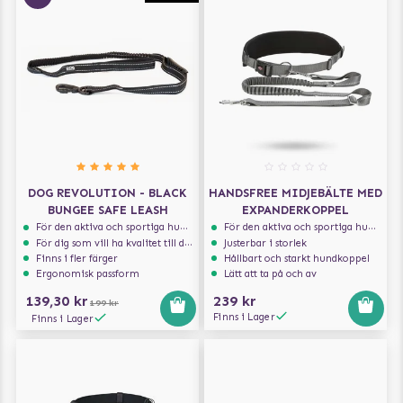
DOG REVOLUTION - BLACK
HANDSFREE MIDJEBÄLTE MED
BUNGEE SAFE LEASH
EXPANDERKOPPEL
För den aktiva och sportiga hunden
För den aktiva och sportiga hunden
För dig som vill ha kvalitet till din hund!
Justerbar i storlek
Finns i fler färger
Hållbart och starkt hundkoppel
Ergonomisk passform
Lätt att ta på och av
139,30 kr
239 kr
199 kr
Finns i Lager
Finns i Lager