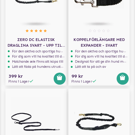
ZERO DC ELASTISK
KOPPELFÖRLÄNGARE MED
DRAGLINA SVART - UPP TILL
EXPANDER - SVART
10 KG - 2.7 M
För den aktiva och sportiga hunden
För den aktiva och sportiga hunden
För dig som vill ha kvalitet till din hund!
För dig som vill ha kvalitet till din hund!
Matchande sele finns att köpa till
Designat för att ge din hund maximal komfort
Lätt att fästa på hundens utrustning
Lätt att ta på och av
399 kr
99 kr
Finns i Lager
Finns i Lager