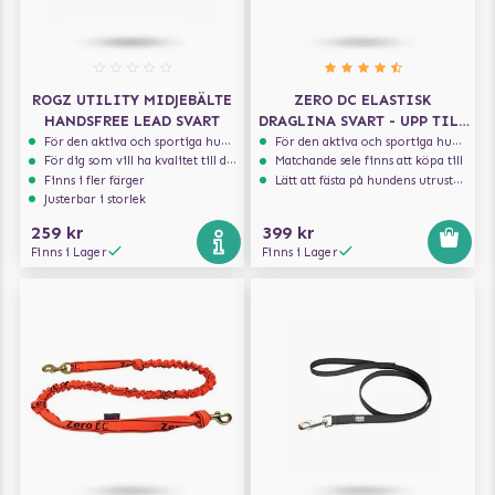
ROGZ UTILITY MIDJEBÄLTE
ZERO DC ELASTISK
HANDSFREE LEAD SVART
DRAGLINA SVART - UPP TILL
10 KG - 1.9 M
För den aktiva och sportiga hunden
För den aktiva och sportiga hunden
För dig som vill ha kvalitet till din hund!
Matchande sele finns att köpa till
Finns i fler färger
Lätt att fästa på hundens utrustning
Justerbar i storlek
259 kr
399 kr
Finns i Lager
Finns i Lager