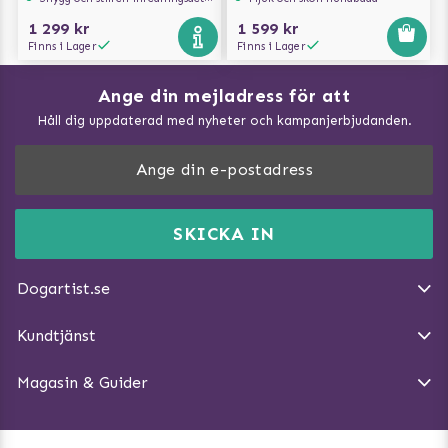
1 299 kr
1 599 kr
Finns i Lager
Finns i Lager
Ange din mejladress för att
Vad kan hundar äta?
Håll dig uppdaterad med nyheter och kampanjerbjudanden.
Så mäter du din hund
Träna Nose Work hemma
DogArtist.se drivs av:
Purefun Commerce AB
Kundservice - FAQ
Momsnr: SE5567445209
SKICKA IN
Så gör du promenaden roligare
E-post:
info@dogartist.se
Om oss
Introducera katt och hund för varandra
Dogartist.se
Köpvillkor
Magasin - Visa alla artiklar
Kundtjänst
Ångra Köp
Hundreflexer
Magasin & Guider
Hundbäddar