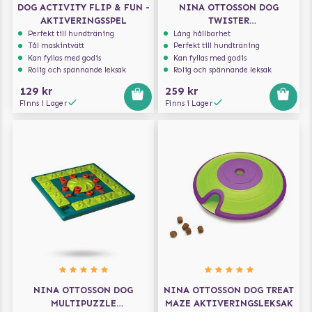
DOG ACTIVITY FLIP & FUN -
NINA OTTOSSON DOG
AKTIVERINGSSPEL
TWISTER
AKTIVERINGSLEKSAK
Perfekt till hundträning
Lång hållbarhet
Tål maskintvätt
Perfekt till hundträning
Kan fyllas med godis
Kan fyllas med godis
Rolig och spännande leksak
Rolig och spännande leksak
129 kr
259 kr
Finns i Lager
Finns i Lager
NINA OTTOSSON DOG
NINA OTTOSSON DOG TREAT
MULTIPUZZLE
MAZE AKTIVERINGSLEKSAK