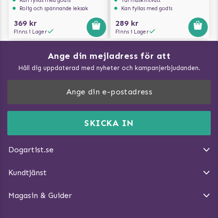
Rolig och spännande leksak
Kan fyllas med godis
369 kr
289 kr
Finns i Lager
Finns i Lager
Ange din mejladress för att
Vad kan hundar äta?
Håll dig uppdaterad med nyheter och kampanjerbjudanden.
Så mäter du din hund
Träna Nose Work hemma
DogArtist.se drivs av:
Purefun Commerce AB
Kundservice - FAQ
Momsnr: SE5567445209
SKICKA IN
Så gör du promenaden roligare
E-post:
info@dogartist.se
Om oss
Introducera katt och hund för varandra
Dogartist.se
Köpvillkor
Magasin - Visa alla artiklar
Kundtjänst
Ångra Köp
Hundreflexer
Magasin & Guider
Hundbäddar