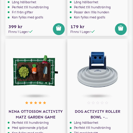
AKTIVERINGSLEKSAK
Lång hållbarhet
Lång hållbarhet
Perfekt till hundträning
Perfekt till hundträning
Fri från gifter
Passar den lilla hunden
Kan fyllas med godis
Kan fyllas med godis
399 kr
179 kr
Finns i Lager
Finns i Lager
NINA OTTOSSON ACTIVITY
DOG ACTIVITY ROLLER
MATZ GARDEN GAME
BOWL -
AKTIVERINGSLEKSAK
Perfekt till hundträning
Lång hållbarhet
Med spännande pipljud
Perfekt till hundträning
Kan fyllas med godis
Tål maskintvätt