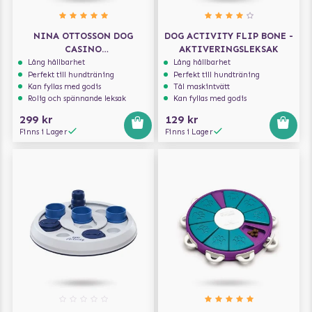
NINA OTTOSSON DOG
DOG ACTIVITY FLIP BONE -
CASINO
AKTIVERINGSLEKSAK
AKTIVERINGSLEKSAK
Lång hållbarhet
Lång hållbarhet
Perfekt till hundträning
Perfekt till hundträning
Kan fyllas med godis
Tål maskintvätt
Rolig och spännande leksak
Kan fyllas med godis
299 kr
129 kr
Finns i Lager
Finns i Lager