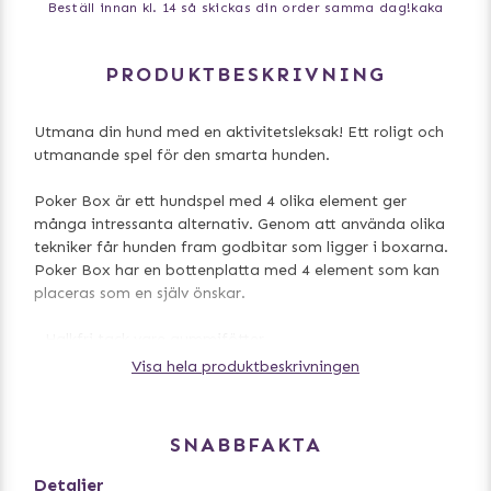
Beställ innan kl. 14 så skickas din order samma dag!
kaka
PRODUKTBESKRIVNING
Utmana din hund med en aktivitetsleksak! Ett roligt och
utmanande spel för den smarta hunden.
Poker Box är ett hundspel med 4 olika element ger
många intressanta alternativ. Genom att använda olika
tekniker får hunden fram godbitar som ligger i boxarna.
Poker Box har en bottenplatta med 4 element som kan
placeras som en själv önskar.
- Halkfri tack vare gummifötter
- Inklusive instruktionshäfte med tips och tricks för
Visa hela produktbeskrivningen
optimal träning
- Passar med torrfoder och hundgodis
- Tål maskindisk
SNABBFAKTA
Mått: 31 x 31 cm
Detaljer