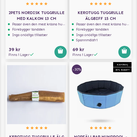
2PETS NORDISK TUGGRULLE
KEROTUGG TUGGRULLE
MED KALKON 13 CM
ÄLGBIFF 15 CM
Passar även den mest kräsna hunden
Passar även den mest kräsna hunden
Förebygger tandsten
Förebygger tandsten
Inga onödiga tillsatser
Inga onödiga tillsatser
Spannmålsfri
39 kr
69 kr
Finns i Lager
Finns i Lager
KAMPANJ
-30%
30% RABATT
KEROTUGG TUGGRULLE ÄLG
HOPFÄLLBAR HUNDPOOL -