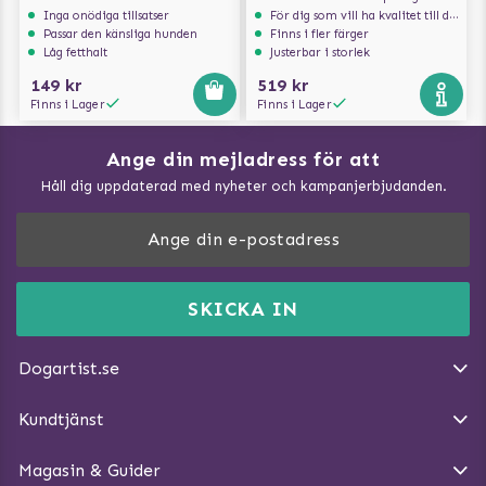
Inga onödiga tillsatser
För dig som vill ha kvalitet till din hund!
Passar den känsliga hunden
Finns i fler färger
Låg fetthalt
Justerbar i storlek
149 kr
519 kr
Finns i Lager
Finns i Lager
Ange din mejladress för att
Vad kan hundar äta?
Håll dig uppdaterad med nyheter och kampanjerbjudanden.
Så mäter du din hund
Träna Nose Work hemma
DogArtist.se drivs av:
Purefun Commerce AB
Kundservice - FAQ
Momsnr: SE5567445209
SKICKA IN
Så gör du promenaden roligare
E-post:
info@dogartist.se
Om oss
Introducera katt och hund för varandra
Dogartist.se
Köpvillkor
Magasin - Visa alla artiklar
Kundtjänst
Ångra Köp
Hundreflexer
Magasin & Guider
Hundbäddar