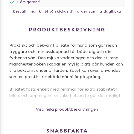
1 års garanti
Beställ innan kl. 14 så skickas din order samma dag!
kaka
PRODUKTBESKRIVNING
Praktiskt och bekvämt bilsäte för hund som gör resan
tryggare och mer avslappnad för både dig och din
fyrbenta vän. Den mjuka vadderingen och den stilrena
manchesterlooken skapar en mysig plats där hunden kan
vila bekvämt under bilfärden. Sätet kan även användas
som en praktisk resebädd när ni är på språng.
Bilsätet fästs enkelt med remmar för extra stabilitet i
bilen, och öppningen för säkerhetsbälte gör det möjligt
att spänna fast hunden för ökad säkerhet. Den
avtagbara dynan underlättar rengöring, medan de
Visa hela produktbeskrivningen
praktiska ytterfickorna ger plats för små tillbehör och
favoritsaker.
SNABBFAKTA
Den halkfria botten hjälper sätet att ligga stadigt på