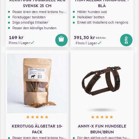
SVENSK 25 CM
BLÅ
Passar även den mest kräsna hunden
Håller hunden sval
Förebygger tandsten
Halksäker botten
Inga onödiga tillsatser
Enkel att installera och rengöra
Passar den känsliga hunden
169 kr
391,30 kr
559 kr
Finns i Lager
Finns i Lager
KEROTUGG ÄLGBITAR 10-
ANNY-X FUN HUNDSELE
PACK
BRUN/BRUN
Passar även den mest kräsna hunden
För den aktiva och sportiga hunden