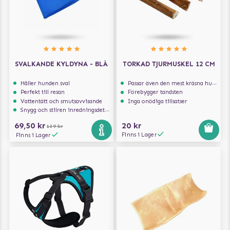
SVALKANDE KYLDYNA - BLÅ
TORKAD TJURMUSKEL 12 CM
Håller hunden sval
Passar även den mest kräsna hunden
Perfekt till resan
Förebygger tandsten
Vattentätt och smutsavvisande
Inga onödiga tillsatser
Snygg och stilren inredningsdetalj
69,50 kr
20 kr
139 kr
Finns i Lager
Finns i Lager