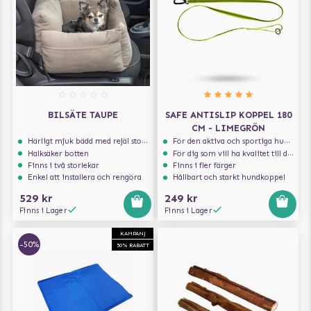
BILSÄTE TAUPE
SAFE ANTISLIP KOPPEL 180
CM - LIMEGRÖN
Härligt mjuk bädd med rejäl stoppning som håller formen
För den aktiva och sportiga hunden
Halksäker botten
För dig som vill ha kvalitet till din hund!
Finns i två storlekar
Finns i fler färger
Enkel att installera och rengöra
Hållbart och starkt hundkoppel
529 kr
249 kr
Finns i Lager
Finns i Lager
KAMPANJ
-50%
50% RABATT