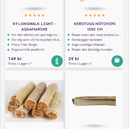
K9 LONGWALK LIGHT -
KEROTUGG NÖTCHIPS
AQUAMARINE
15X5 CM
För den aktiva och sportiga hunden
Passar även den mest kräsna hunden
För dig som vill ha kvalitet till din hund!
Förebygger tandsten
Finns i fler färger
Inga onödiga tillsatser
Ergonomisk passform
Passar den känsliga hunden
749 kr
29 kr
Finns i Lager
Finns i Lager