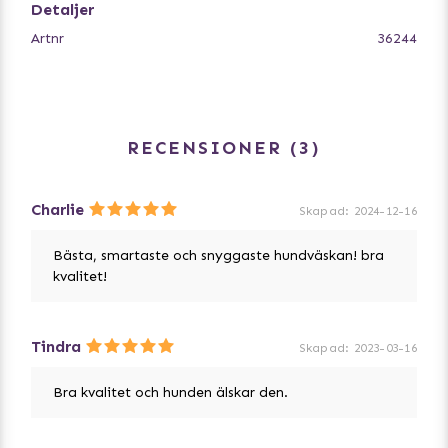
- Med nät på sidorna, för god luftcirkulation
Detaljer
- Lätt att torka av
Artnr
36244
RECENSIONER
3
Charlie
Skapad
:
2024-12-16
Bästa, smartaste och snyggaste hundväskan! bra
kvalitet!
Tindra
Skapad
:
2023-03-16
Bra kvalitet och hunden älskar den.