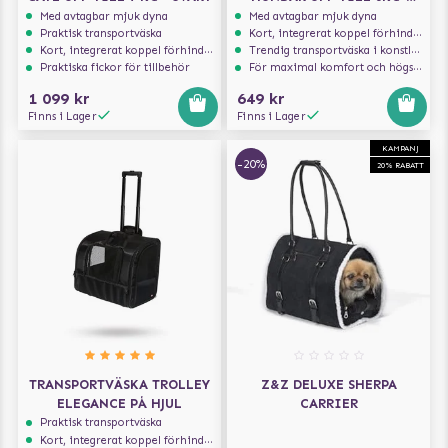
CAPPUCCINO
Med avtagbar mjuk dyna
Med avtagbar mjuk dyna
Praktisk transportväska
Kort, integrerat koppel förhindrar att hunden hoppar ur
Kort, integrerat koppel förhindrar att hunden hoppar ur
Trendig transportväska i konstläder
Praktiska fickor för tillbehör
För maximal komfort och högsta säkerhet
1 099 kr
649 kr
Finns i Lager
Finns i Lager
KAMPANJ
-20%
20% RABATT
TRANSPORTVÄSKA TROLLEY
Z&Z DELUXE SHERPA
ELEGANCE PÅ HJUL
CARRIER
Praktisk transportväska
Kort, integrerat koppel förhindrar att hunden hoppar ur