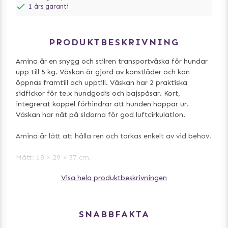
1 års garanti
PRODUKTBESKRIVNING
Amina är en snygg och stilren transportväska för hundar
upp till 5 kg. Väskan är gjord av konstläder och kan
öppnas framtill och upptill. Väskan har 2 praktiska
sidfickor för te.x hundgodis och bajspåsar. Kort,
integrerat koppel förhindrar att hunden hoppar ur.
Väskan har nät på sidorna för god luftcirkulation.
Amina är lätt att hålla ren och torkas enkelt av vid behov.
Mått: 18 × 29 × 37 cm.
Passar hundar upp till 5 kg.
Visa hela produktbeskrivningen
- Nylon-look (vadderad) med konstläder
- Kan öppnas framtill och upptill
- Med 2 sidofickor
SNABBFAKTA
- Kort koppel hindrar djuret från att hoppa ut