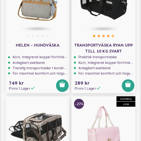
HELEN - HUNDVÄSKA
TRANSPORTVÄSKA RYAN UPP
TILL 10 KG SVART
Kort, integrerat koppel förhindrar att hunden hoppar ur
Praktisk transportväska
Avtagbart axelband
Kort, integrerat koppel förhindrar att hunden hoppar ur
Trendig transportväska i konstläder
Avtagbart axelband
För maximal komfort och högsta säkerhet
För maximal komfort och högsta säkerhet
749 kr
289 kr
Finns i Lager
Finns i Lager
KAMPANJ
-20%
UP20