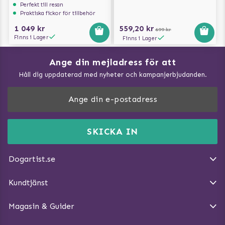
Perfekt till resan
Praktiska fickor för tillbehör
1 049 kr
559,20 kr
699 kr
Finns i Lager
Finns i Lager
Ange din mejladress för att
Vad kan hundar äta?
Håll dig uppdaterad med nyheter och kampanjerbjudanden.
Så mäter du din hund
Träna Nose Work hemma
DogArtist.se drivs av:
Purefun Commerce AB
Kundservice - FAQ
Momsnr: SE5567445209
SKICKA IN
Så gör du promenaden roligare
E-post:
info@dogartist.se
Om oss
Introducera katt och hund för varandra
Dogartist.se
Köpvillkor
Magasin - Visa alla artiklar
Kundtjänst
Ångra Köp
Hundreflexer
Magasin & Guider
Hundbäddar