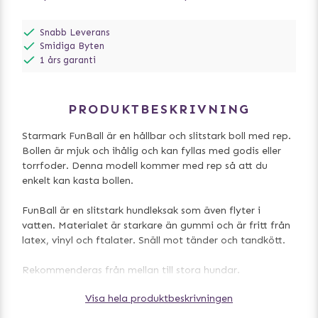
Snabb Leverans
Smidiga Byten
1 års garanti
PRODUKTBESKRIVNING
Starmark FunBall är en hållbar och slitstark boll med rep.
Bollen är mjuk och ihålig och kan fyllas med godis eller
torrfoder. Denna modell kommer med rep så att du
enkelt kan kasta bollen.
FunBall är en slitstark hundleksak som även flyter i
vatten. Materialet är starkare än gummi och är fritt från
latex, vinyl och ftalater. Snäll mot tänder och tandkött.
Rekommenderas från mellan till stora hundar.
Visa hela produktbeskrivningen
Storlek: M, 7 cm
Repet är ca 35 cm långt.