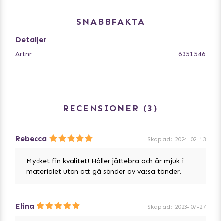
SNABBFAKTA
Detaljer
Artnr
6351546
RECENSIONER
3
Rebecca
Skapad
:
2024-02-13
Mycket fin kvalitet! Håller jättebra och är mjuk i
materialet utan att gå sönder av vassa tänder.
Elina
Skapad
:
2023-07-27