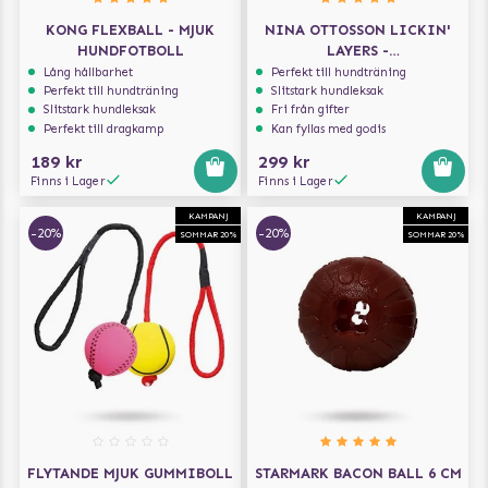
KONG FLEXBALL - MJUK
NINA OTTOSSON LICKIN'
HUNDFOTBOLL
LAYERS -
AKTIVERINGSLEKSAK OCH
Lång hållbarhet
Perfekt till hundträning
Perfekt till hundträning
Slitstark hundleksak
MATSKÅL I 1
Slitstark hundleksak
Fri från gifter
Perfekt till dragkamp
Kan fyllas med godis
189 kr
299 kr
Finns i Lager
Finns i Lager
KAMPANJ
KAMPANJ
-20%
-20%
SOMMAR 20%
SOMMAR 20%
FLYTANDE MJUK GUMMIBOLL
STARMARK BACON BALL 6 CM