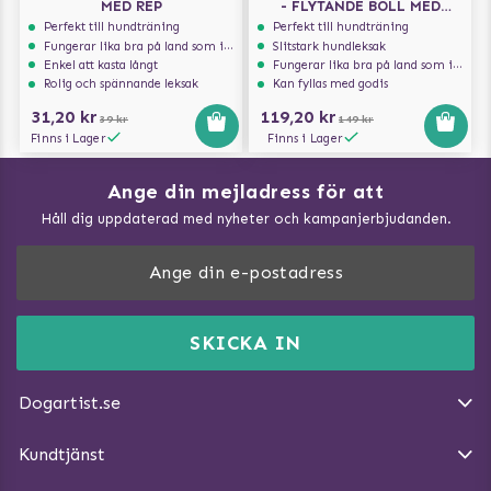
MED REP
- FLYTANDE BOLL MED
BACONDOFT
Perfekt till hundträning
Perfekt till hundträning
Fungerar lika bra på land som i vatten
Slitstark hundleksak
Enkel att kasta långt
Fungerar lika bra på land som i vatten
Rolig och spännande leksak
Kan fyllas med godis
31,20 kr
119,20 kr
39 kr
149 kr
Finns i Lager
Finns i Lager
Ange din mejladress för att
Vad kan hundar äta?
Håll dig uppdaterad med nyheter och kampanjerbjudanden.
Så mäter du din hund
Träna Nose Work hemma
DogArtist.se drivs av:
Purefun Commerce AB
Kundservice - FAQ
Momsnr: SE5567445209
SKICKA IN
Så gör du promenaden roligare
E-post:
info@dogartist.se
Om oss
Introducera katt och hund för varandra
Dogartist.se
Köpvillkor
Magasin - Visa alla artiklar
Kundtjänst
Ångra Köp
Hundreflexer