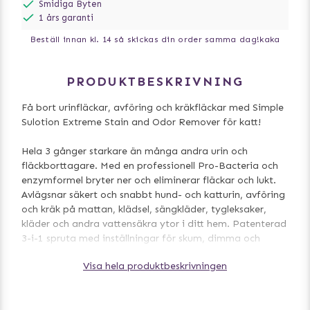
Smidiga Byten
1 års garanti
Beställ innan kl. 14 så skickas din order samma dag!
kaka
PRODUKTBESKRIVNING
Få bort urinfläckar, avföring och kräkfläckar med Simple
Sulotion Extreme Stain and Odor Remover för katt!
Hela 3 gånger starkare än många andra urin och
fläckborttagare. Med en professionell Pro-Bacteria och
enzymformel bryter ner och eliminerar fläckar och lukt.
Avlägsnar säkert och snabbt hund- och katturin, avföring
och kräk på mattan, klädsel, sängkläder, tygleksaker,
kläder och andra vattensäkra ytor i ditt hem. Patenterad
3-i-1 spruta med inställningar för skum, dimma och
ström ger dig fler alternativ för att hantera fläckar och
Visa hela produktbeskrivningen
lukt.
Spraya på och runt det förorenade området och låt