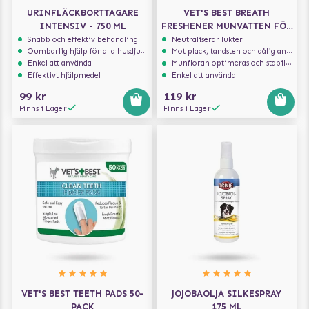
URINFLÄCKBORTTAGARE
VET'S BEST BREATH
INTENSIV - 750 ML
FRESHENER MUNVATTEN FÖR
HUND 500 ML
Snabb och effektiv behandling
Neutraliserar lukter
Oumbärlig hjälp för alla husdjursägare
Mot plack, tandsten och dålig andedräkt
Enkel att använda
Munfloran optimeras och stabiliseras
Effektivt hjälpmedel
Enkel att använda
99 kr
119 kr
Finns i Lager
Finns i Lager
VET'S BEST TEETH PADS 50-
JOJOBAOLJA SILKESPRAY
PACK
175 ML