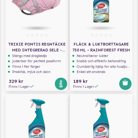
TRIXIE PONTIS REGNTÄCKE
FLÄCK & LUKTBORTTAGARE
MED INTEGRERAD SELE -
750 ML - RAINFOREST FRESH
ROSA
Stängs med dragkedja
Neutraliserar lukter
Justerbar för perfekt passform
Snabb och effektiv behandling
Finns i fler färger
Oumbärlig hjälp för alla husdjursägare
Praktisk, mjuk och skön
Enkel att använda
329 kr
189 kr
Finns i Lager
Finns i Lager