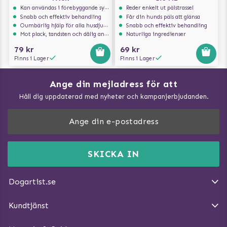
Kan användas i förebyggande syfte
Reder enkelt ut pälstrassel
Snabb och effektiv behandling
Får din hunds päls att glänsa
Oumbärlig hjälp för alla husdjursägare
Snabb och effektiv behandling
Mot plack, tandsten och dålig andedräkt
Naturliga ingredienser
79 kr
69 kr
Finns i Lager
Finns i Lager
Ange din mejladress för att
Vad kan hundar äta?
Håll dig uppdaterad med nyheter och kampanjerbjudanden.
Så mäter du din hund
Träna Nose Work hemma
DogArtist.se drivs av:
Purefun Commerce AB
Kundservice - FAQ
Momsnr: SE5567445209
SKICKA IN
Så gör du promenaden roligare
E-post:
info@dogartist.se
Om oss
Introducera katt och hund för varandra
Dogartist.se
Köpvillkor
Magasin - Visa alla artiklar
Kundtjänst
Ångra Köp
Hundreflexer