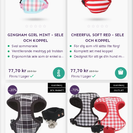
GINGHAM GIRL MINT - SELE
CHEERFUL SOFT RED - SELE
OCH KOPPEL
OCH KOPPEL
Sval sommarsele
För dig som vill sätta lite färg!
Ventilerande meshtyg på insidan
Komplett set med koppel
Ergonomisk sele som är enkel att ta på och av
Designat för att ge din hund maximal komfort
77,70 kr
77,70 kr
259 kr
259 kr
Finns i Lager
Finns i Lager
KAMPANJ
KAMPANJ
-20%
-70%
20% RABATT
OUTLET