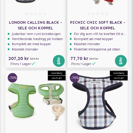
LONDON CALLING BLACK -
PICNIC CHIC SOFT BLACK -
SELE OCH KOPPEL
SELE OCH KOPPEL
Justerbar rem runt bröstkorgen
För dig som vill ha kvalitet till din hund!
Ventilerande meshtyg på insidan
Komplett set med koppel
Komplett set med koppel
Klassiskt mönster
Klassiskt mönster
Praktiskt klickspänne på sidan
207,20 kr
77,70 kr
259 kr
259 kr
Finns i Lager
Finns i Lager
KAMPANJ
KAMPANJ
-70%
-70%
OUTLET
OUTLET