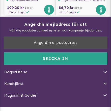
Med dekorativa stenar
Ergonomisk sele som är enkel att ta på och av
199,20 kr
86,70 kr
249 kr
289 kr
Finns i Lager
Finns i Lager
Ange din mejladress för att
Vad kan hundar äta?
Håll dig uppdaterad med nyheter och kampanjerbjudanden.
Så mäter du din hund
Träna Nose Work hemma
DogArtist.se drivs av:
Purefun Commerce AB
Kundservice - FAQ
Momsnr: SE5567445209
SKICKA IN
Så gör du promenaden roligare
E-post:
info@dogartist.se
Om oss
Introducera katt och hund för varandra
Dogartist.se
Köpvillkor
Magasin - Visa alla artiklar
Kundtjänst
Ångra Köp
Hundreflexer
Magasin & Guider
Hundbäddar