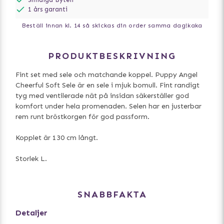
1 års garanti
Beställ innan kl. 14 så skickas din order samma dag!
kaka
PRODUKTBESKRIVNING
Fint set med sele och matchande koppel. Puppy Angel
Cheerful Soft Sele är en sele i mjuk bomull. Fint randigt
tyg med ventilerade nät på insidan säkerställer god
komfort under hela promenaden. Selen har en justerbar
rem runt bröstkorgen för god passform.
Kopplet är 130 cm långt.
Storlek L.
SNABBFAKTA
Detaljer