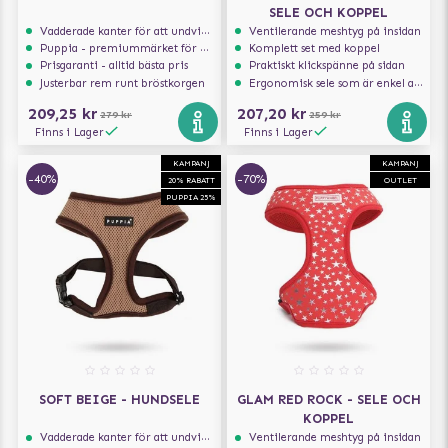
SELE OCH KOPPEL
Vadderade kanter för att undvika skav
Ventilerande meshtyg på insidan
Puppia - premiummärket för hundselar
Komplett set med koppel
Prisgaranti - alltid bästa pris
Praktiskt klickspänne på sidan
Justerbar rem runt bröstkorgen
Ergonomisk sele som är enkel att ta på och av
209,25 kr
207,20 kr
279 kr
259 kr
Finns i Lager
Finns i Lager
KAMPANJ
KAMPANJ
-40%
-70%
20% RABATT
OUTLET
PUPPIA 25%
SOFT BEIGE - HUNDSELE
GLAM RED ROCK - SELE OCH
KOPPEL
Vadderade kanter för att undvika skav
Ventilerande meshtyg på insidan