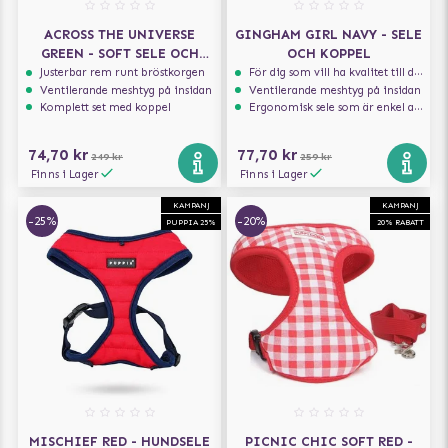
ACROSS THE UNIVERSE
GINGHAM GIRL NAVY - SELE
GREEN - SOFT SELE OCH
OCH KOPPEL
KOPPEL
Justerbar rem runt bröstkorgen
För dig som vill ha kvalitet till din hund!
Ventilerande meshtyg på insidan
Ventilerande meshtyg på insidan
Komplett set med koppel
Ergonomisk sele som är enkel att ta på och av
74,70 kr
77,70 kr
249 kr
259 kr
Finns i Lager
Finns i Lager
KAMPANJ
KAMPANJ
-25%
-20%
PUPPIA 25%
20% RABATT
MISCHIEF RED - HUNDSELE
PICNIC CHIC SOFT RED -