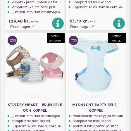
Puppia - premiummärket för hundselar
Komplett set med koppel
Prisgaranti - alltid bästa pris
Ergonomisk sele som är enkel att ta på och av
Justerbar rem runt bröstkorgen
119,40 kr
83,70 kr
199 kr
279 kr
Finns i Lager
Finns i Lager
KAMPANJ
KAMPANJ
-20%
-70%
20% RABATT
OUTLET
STRIPEY HEART - BRUN SELE
MIDNIGHT PARTY SELE +
OCH KOPPEL
KOPPEL
Justerbar rem runt bröstkorgen
Ventilerande meshtyg på insidan
Komplett set med koppel
Komplett set med koppel
Ergonomisk sele som är enkel att ta på och av
Praktiskt klickspänne på sidan