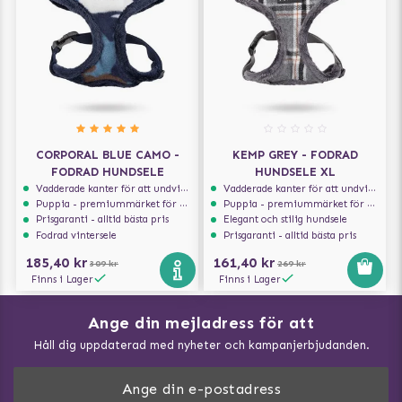
CORPORAL BLUE CAMO -
KEMP GREY - FODRAD
FODRAD HUNDSELE
HUNDSELE XL
Vadderade kanter för att undvika skav
Vadderade kanter för att undvika skav
Puppia - premiummärket för hundselar
Puppia - premiummärket för hundselar
Prisgaranti - alltid bästa pris
Elegant och stilig hundsele
Fodrad vintersele
Prisgaranti - alltid bästa pris
185,40 kr
161,40 kr
309 kr
269 kr
Finns i Lager
Finns i Lager
Ange din mejladress för att
Vad kan hundar äta?
Håll dig uppdaterad med nyheter och kampanjerbjudanden.
Så mäter du din hund