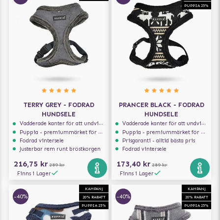
PUPPIA 25%
TERRY GREY - FODRAD
PRANCER BLACK - FODRAD
HUNDSELE
HUNDSELE
Vadderade kanter för att undvika skav
Vadderade kanter för att undvika skav
Puppia - premiummärket för hundselar
Puppia - premiummärket för hundselar
Fodrad vintersele
Prisgaranti - alltid bästa pris
Justerbar rem runt bröstkorgen
Fodrad vintersele
216,75 kr
173,40 kr
289 kr
289 kr
Finns i Lager
Finns i Lager
KAMPANJ
KAMPANJ
-40%
-40%
20% RABATT
20% RABATT
PUPPIA 25%
PUPPIA 25%