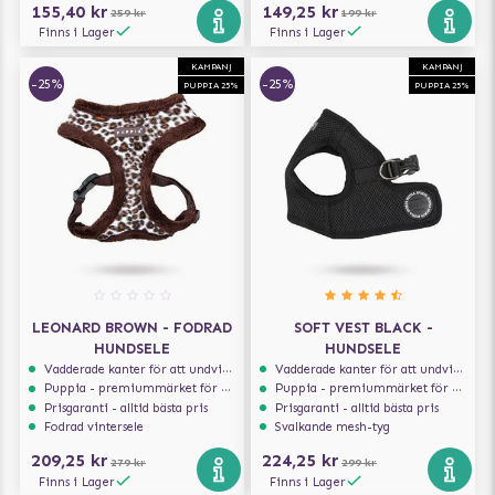
155,40 kr
149,25 kr
259 kr
199 kr
Finns i Lager
Finns i Lager
KAMPANJ
KAMPANJ
-25%
-25%
PUPPIA 25%
PUPPIA 25%
LEONARD BROWN - FODRAD
SOFT VEST BLACK -
HUNDSELE
HUNDSELE
Vadderade kanter för att undvika skav
Vadderade kanter för att undvika skav
Puppia - premiummärket för hundselar
Puppia - premiummärket för hundselar
Prisgaranti - alltid bästa pris
Prisgaranti - alltid bästa pris
Fodrad vintersele
Svalkande mesh-tyg
209,25 kr
224,25 kr
279 kr
299 kr
Finns i Lager
Finns i Lager