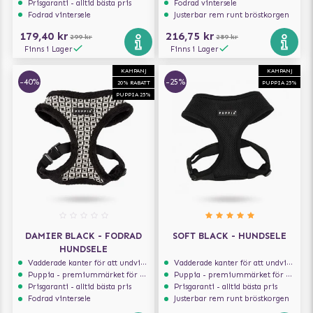
Prisgaranti - alltid bästa pris
Fodrad vintersele
Fodrad vintersele
Justerbar rem runt bröstkorgen
179,40 kr
216,75 kr
299 kr
289 kr
Finns i Lager
Finns i Lager
KAMPANJ
KAMPANJ
-40%
-25%
20% RABATT
PUPPIA 25%
PUPPIA 25%
DAMIER BLACK - FODRAD
SOFT BLACK - HUNDSELE
HUNDSELE
Vadderade kanter för att undvika skav
Vadderade kanter för att undvika skav
Puppia - premiummärket för hundselar
Puppia - premiummärket för hundselar
Prisgaranti - alltid bästa pris
Prisgaranti - alltid bästa pris
Fodrad vintersele
Justerbar rem runt bröstkorgen