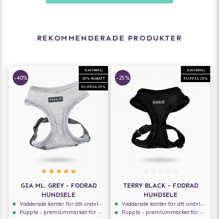
- XS: > 2 kg - Mindre Chihuahua eller hundvalp
- S: ca 2-4 kg - Chihuahua, Yorkshire terrier, Malteser
- M: ca 4-8 kg - Dvärgpinscher, Jack Russell
- L: ca 8-15 kg - Westie, Amerikansk Cocker Spaniel
REKOMMENDERADE PRODUKTER
- XL: ca 15-20 kg - Staffordshire Bullterrier
KAMPANJ
KAMPANJ
-40%
-25%
20% RABATT
PUPPIA 25%
PUPPIA 25%
GIA ML. GREY - FODRAD
TERRY BLACK - FODRAD
HUNDSELE
HUNDSELE
Vadderade kanter för att undvika skav
Vadderade kanter för att undvika skav
Puppia - premiummärket för hundselar
Puppia - premiummärket för hundselar