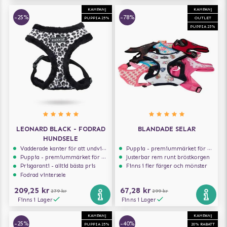
KAMPANJ
KAMPANJ
-25%
-78%
PUPPIA 25%
OUTLET
PUPPIA 25%
LEONARD BLACK - FODRAD
BLANDADE SELAR
HUNDSELE
Vadderade kanter för att undvika skav
Puppia - premiummärket för hundselar
Puppia - premiummärket för hundselar
Justerbar rem runt bröstkorgen
Prisgaranti - alltid bästa pris
Finns i fler färger och mönster
Fodrad vintersele
209,25 kr
67,28 kr
279 kr
299 kr
Finns i Lager
Finns i Lager
KAMPANJ
KAMPANJ
-25%
-40%
PUPPIA 25%
20% RABATT