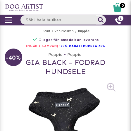
0
Start
Varumärken
Puppia
I lager för omedelbar leverans
INGÅR I KAMPANJ :
20% RABATT
PUPPIA 25%
Puppia
-
Puppia
-40%
GIA BLACK - FODRAD
HUNDSELE