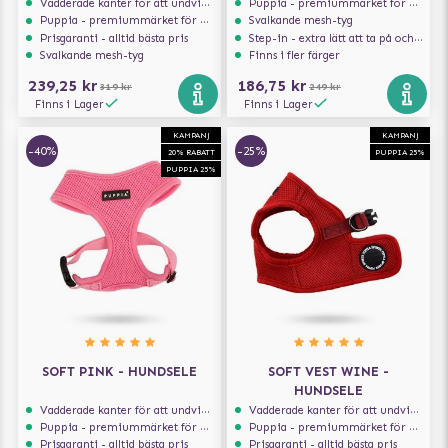
Vadderade kanter för att undvika skav
Puppia - premiummärket för hundselar
Puppia - premiummärket för hundselar
Svalkande mesh-tyg
Prisgaranti - alltid bästa pris
Step-in - extra lätt att ta på och av
Svalkande mesh-tyg
Finns i fler färger
239,25 kr
186,75 kr
319 kr
249 kr
Finns i Lager
Finns i Lager
KAMPANJ
KAMPANJ
-40%
-25%
20% RABATT
PUPPIA 25%
PUPPIA 25%
SOFT PINK - HUNDSELE
SOFT VEST WINE -
HUNDSELE
Vadderade kanter för att undvika skav
Vadderade kanter för att undvika skav
Puppia - premiummärket för hundselar
Puppia - premiummärket för hundselar
Prisgaranti - alltid bästa pris
Prisgaranti - alltid bästa pris