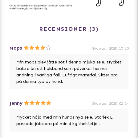
- XS: > 2 kg - Mindre Chihuahua eller hundvalp
- S: ca 2-4 kg - Chihuahua, Yorkshire terrier, Malteser
- M: ca 4-8 kg - Dvärgpinscher, Jack Russell
- L: ca 8-15 kg - Westie, Amerikansk Cocker Spaniel
RECENSIONER
3
- XL: ca 15-20 kg - Staffordshire Bullterrier
Mops
Skapad
:
2020-10-20
Min mops blev jätte söt i denna mjuka sele. Mycket
bättre än ett halsband som påverkar hennes
andning i vanliga fall. Luftigt material. Sitter bra
på denna typ av hund.
Jenny
Skapad
:
2020-02-24
Mycket nöjd med min hunds nya sele. Storlek L
passade jättebra på min 4 kg sheltietjej.