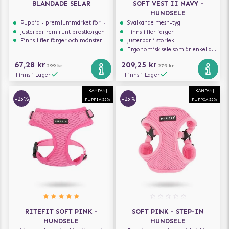
BLANDADE SELAR
SOFT VEST II NAVY -
HUNDSELE
Puppia - premiummärket för hundselar
Svalkande mesh-tyg
Justerbar rem runt bröstkorgen
Finns i fler färger
Finns i fler färger och mönster
Justerbar i storlek
Ergonomisk sele som är enkel att ta på och av
67,28 kr
209,25 kr
299 kr
279 kr
Finns i Lager
Finns i Lager
KAMPANJ
KAMPANJ
-25%
-25%
PUPPIA 25%
PUPPIA 25%
RITEFIT SOFT PINK -
SOFT PINK - STEP-IN
HUNDSELE
HUNDSELE