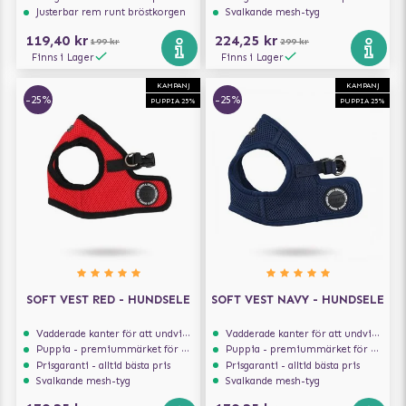
Justerbar rem runt bröstkorgen
Svalkande mesh-tyg
119,40 kr
224,25 kr
199 kr
299 kr
Finns i Lager
Finns i Lager
KAMPANJ
KAMPANJ
-25%
-25%
PUPPIA 25%
PUPPIA 25%
SOFT VEST RED - HUNDSELE
SOFT VEST NAVY - HUNDSELE
Vadderade kanter för att undvika skav
Vadderade kanter för att undvika skav
Puppia - premiummärket för hundselar
Puppia - premiummärket för hundselar
Prisgaranti - alltid bästa pris
Prisgaranti - alltid bästa pris
Svalkande mesh-tyg
Svalkande mesh-tyg