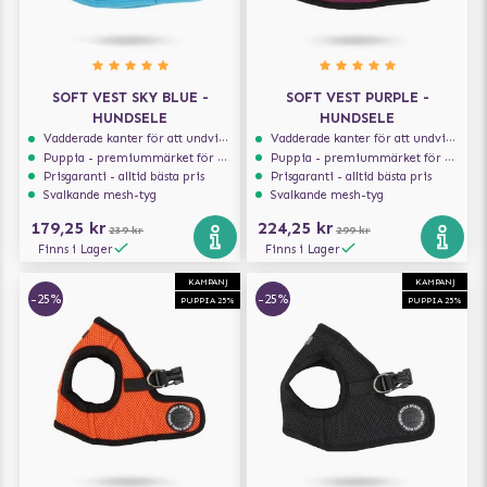
SOFT VEST SKY BLUE -
SOFT VEST PURPLE -
HUNDSELE
HUNDSELE
Vadderade kanter för att undvika skav
Vadderade kanter för att undvika skav
Puppia - premiummärket för hundselar
Puppia - premiummärket för hundselar
Prisgaranti - alltid bästa pris
Prisgaranti - alltid bästa pris
Svalkande mesh-tyg
Svalkande mesh-tyg
179,25 kr
224,25 kr
239 kr
299 kr
Finns i Lager
Finns i Lager
KAMPANJ
KAMPANJ
-25%
-25%
PUPPIA 25%
PUPPIA 25%