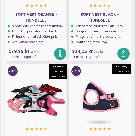
SOFT VEST ORANGE -
SOFT VEST BLACK -
HUNDSELE
HUNDSELE
Vadderade kanter för att undvika skav
Vadderade kanter för att undvika skav
Puppia - premiummärket för hundselar
Puppia - premiummärket för hundselar
Prisgaranti - alltid bästa pris
Prisgaranti - alltid bästa pris
Svalkande mesh-tyg
Svalkande mesh-tyg
179,25 kr
224,25 kr
239 kr
299 kr
Finns i Lager
Finns i Lager
KAMPANJ
KAMPANJ
-78%
-25%
OUTLET
PUPPIA 25%
PUPPIA 25%