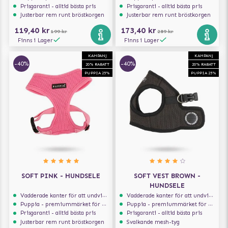
Prisgaranti - alltid bästa pris
Prisgaranti - alltid bästa pris
Justerbar rem runt bröstkorgen
Justerbar rem runt bröstkorgen
119,40 kr
173,40 kr
199 kr
289 kr
Finns i Lager
Finns i Lager
KAMPANJ
KAMPANJ
-40%
-40%
20% RABATT
20% RABATT
PUPPIA 25%
PUPPIA 25%
SOFT PINK - HUNDSELE
SOFT VEST BROWN -
HUNDSELE
Vadderade kanter för att undvika skav
Vadderade kanter för att undvika skav
Puppia - premiummärket för hundselar
Puppia - premiummärket för hundselar
Prisgaranti - alltid bästa pris
Prisgaranti - alltid bästa pris
Justerbar rem runt bröstkorgen
Svalkande mesh-tyg