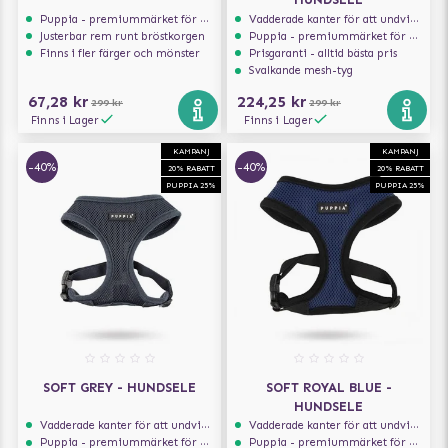
Puppia - premiummärket för hundselar
Vadderade kanter för att undvika skav
Justerbar rem runt bröstkorgen
Puppia - premiummärket för hundselar
Finns i fler färger och mönster
Prisgaranti - alltid bästa pris
Svalkande mesh-tyg
67,28 kr
224,25 kr
299 kr
299 kr
Finns i Lager
Finns i Lager
KAMPANJ
KAMPANJ
-40%
-40%
20% RABATT
20% RABATT
PUPPIA 25%
PUPPIA 25%
SOFT GREY - HUNDSELE
SOFT ROYAL BLUE -
HUNDSELE
Vadderade kanter för att undvika skav
Vadderade kanter för att undvika skav
Puppia - premiummärket för hundselar
Puppia - premiummärket för hundselar