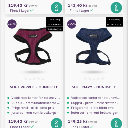
119,40 kr
143,40 kr
199 kr
239 kr
Finns i Lager
Finns i Lager
KAMPANJ
KAMPANJ
-40%
-25%
20% RABATT
PUPPIA 25%
PUPPIA 25%
SOFT PURPLE - HUNDSELE
SOFT NAVY - HUNDSELE
Vadderade kanter för att undvika skav
Vadderade kanter för att undvika skav
Puppia - premiummärket för hundselar
Puppia - premiummärket för hundselar
Prisgaranti - alltid bästa pris
Prisgaranti - alltid bästa pris
Justerbar rem runt bröstkorgen
Justerbar rem runt bröstkorgen
119,40 kr
149,25 kr
199 kr
199 kr
Finns i Lager
Finns i Lager