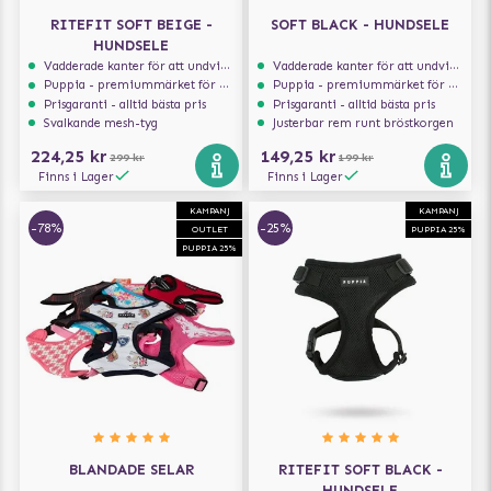
RITEFIT SOFT BEIGE -
SOFT BLACK - HUNDSELE
HUNDSELE
Vadderade kanter för att undvika skav
Vadderade kanter för att undvika skav
Puppia - premiummärket för hundselar
Puppia - premiummärket för hundselar
Prisgaranti - alltid bästa pris
Prisgaranti - alltid bästa pris
Svalkande mesh-tyg
Justerbar rem runt bröstkorgen
224,25 kr
149,25 kr
299 kr
199 kr
Finns i Lager
Finns i Lager
KAMPANJ
KAMPANJ
-78%
-25%
OUTLET
PUPPIA 25%
PUPPIA 25%
BLANDADE SELAR
RITEFIT SOFT BLACK -
HUNDSELE