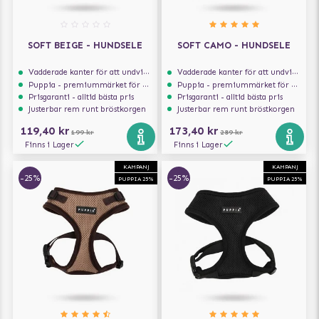
SOFT BEIGE - HUNDSELE
SOFT CAMO - HUNDSELE
Vadderade kanter för att undvika skav
Vadderade kanter för att undvika skav
Puppia - premiummärket för hundselar
Puppia - premiummärket för hundselar
Prisgaranti - alltid bästa pris
Prisgaranti - alltid bästa pris
Justerbar rem runt bröstkorgen
Justerbar rem runt bröstkorgen
119,40 kr
173,40 kr
199 kr
289 kr
Finns i Lager
Finns i Lager
KAMPANJ
KAMPANJ
-25%
-25%
PUPPIA 25%
PUPPIA 25%