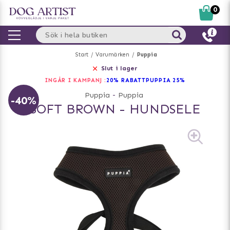
0
Start
Varumärken
Puppia
Slut i lager
INGÅR I KAMPANJ :
20% RABATT
PUPPIA 25%
Puppia
-
Puppia
-40%
SOFT BROWN - HUNDSELE