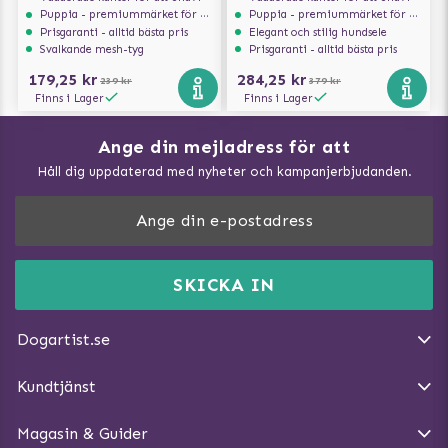
Puppia - premiummärket för hundselar
Puppia - premiummärket för hundselar
Prisgaranti - alltid bästa pris
Elegant och stilig hundsele
Svalkande mesh-tyg
Prisgaranti - alltid bästa pris
179,25 kr
284,25 kr
239 kr
379 kr
Finns i Lager
Finns i Lager
Ange din mejladress för att
Vad kan hundar äta?
Håll dig uppdaterad med nyheter och kampanjerbjudanden.
Så mäter du din hund
Träna Nose Work hemma
DogArtist.se drivs av:
Purefun Commerce AB
Kundservice - FAQ
Momsnr: SE5567445209
SKICKA IN
Så gör du promenaden roligare
E-post:
info@dogartist.se
Om oss
Introducera katt och hund för varandra
Dogartist.se
Köpvillkor
Magasin - Visa alla artiklar
Kundtjänst
Ångra Köp
Hundreflexer
Magasin & Guider
Hundbäddar