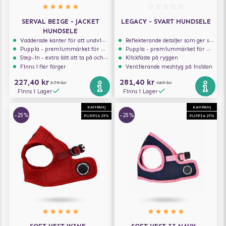
SERVAL BEIGE - JACKET
LEGACY - SVART HUNDSELE
HUNDSELE
Vadderade kanter för att undvika skav
Reflekterande detaljer som ger synlighet i svagt ljus
Puppia - premiummärket för hundselar
Puppia - premiummärket för hundselar
Step-in - extra lätt att ta på och av
Klickfäste på ryggen
Finns i fler färger
Ventilerande meshtyg på insidan
227,40 kr
281,40 kr
379 kr
469 kr
Finns i Lager
Finns i Lager
KAMPANJ
KAMPANJ
-25%
-25%
PUPPIA 25%
PUPPIA 25%