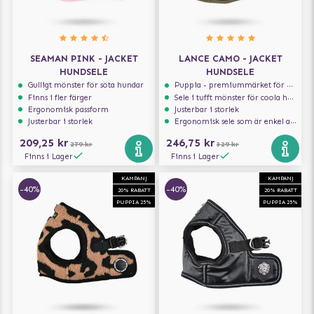
SEAMAN PINK - JACKET
LANCE CAMO - JACKET
HUNDSELE
HUNDSELE
Gulligt mönster för söta hundar
Puppia - premiummärket för hundselar
Finns i fler färger
Sele i tufft mönster för coola hundar
Ergonomisk passform
Justerbar i storlek
Justerbar i storlek
Ergonomisk sele som är enkel att ta på och av
209,25 kr
246,75 kr
279 kr
329 kr
Finns i Lager
Finns i Lager
KAMPANJ
KAMPANJ
-40%
-40%
20% RABATT
20% RABATT
PUPPIA 25%
PUPPIA 25%