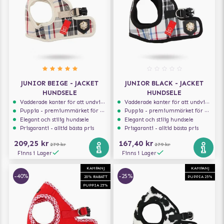
JUNIOR BEIGE - JACKET
JUNIOR BLACK - JACKET
HUNDSELE
HUNDSELE
Vadderade kanter för att undvika skav
Vadderade kanter för att undvika skav
Puppia - premiummärket för hundselar
Puppia - premiummärket för hundselar
Elegant och stilig hundsele
Elegant och stilig hundsele
Prisgaranti - alltid bästa pris
Prisgaranti - alltid bästa pris
209,25 kr
167,40 kr
279 kr
279 kr
Finns i Lager
Finns i Lager
KAMPANJ
KAMPANJ
-40%
-25%
20% RABATT
PUPPIA 25%
PUPPIA 25%