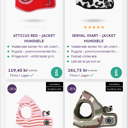
ATTICUS RED - JACKET
SERVAL SVART - JACKET
HUNDSELE
HUNDSELE
Vadderade kanter för att undvika skav
Vadderade kanter för att undvika skav
Puppia - premiummärket för hundselar
Puppia - premiummärket för hundselar
Prisgaranti - alltid bästa pris
Fodrad vintersele
Lätt att ta på och av
119,40 kr
261,75 kr
199 kr
349 kr
Finns i Lager
Finns i Lager
KAMPANJ
KAMPANJ
-25%
-25%
PUPPIA 25%
PUPPIA 25%