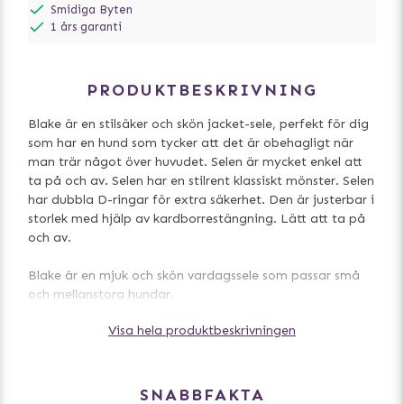
Smidiga Byten
1 års garanti
PRODUKTBESKRIVNING
Blake är en stilsäker och skön jacket-sele, perfekt för dig
som har en hund som tycker att det är obehagligt när
man trär något över huvudet. Selen är mycket enkel att
ta på och av. Selen har en stilrent klassiskt mönster. Selen
har dubbla D-ringar för extra säkerhet. Den är justerbar i
storlek med hjälp av kardborrestängning. Lätt att ta på
och av.
Blake är en mjuk och skön vardagssele som passar små
och mellanstora hundar.
Visa hela produktbeskrivningen
* * *
Storleksguide för Puppia-selar
För att välja rätt storlek till din hund, lägg på 3-5 cm på
det mått du får när du mäter runt bröstkorgen på
SNABBFAKTA