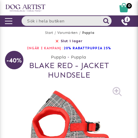
0
Start
Varumärken
Puppia
Slut i lager
INGÅR I KAMPANJ :
20% RABATT
PUPPIA 25%
Puppia
-
Puppia
-40%
BLAKE RED - JACKET
HUNDSELE