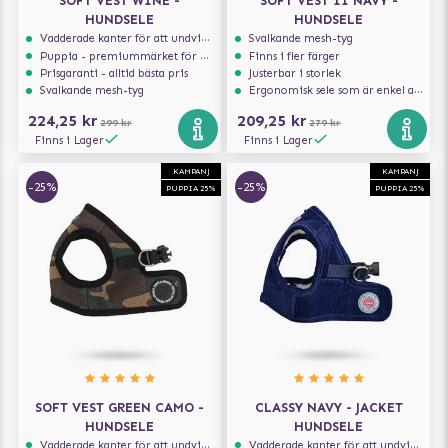
SOFT VEST WINE -
SOFT VEST II NAVY -
HUNDSELE
HUNDSELE
Vadderade kanter för att undvika skav
Svalkande mesh-tyg
Puppia - premiummärket för hundselar
Finns i fler färger
Prisgaranti - alltid bästa pris
Justerbar i storlek
Svalkande mesh-tyg
Ergonomisk sele som är enkel att ta på och av
224,25 kr
209,25 kr
299 kr
279 kr
Finns i Lager
Finns i Lager
KAMPANJ
KAMPANJ
-25%
-25%
PUPPIA 25%
PUPPIA 25%
SOFT VEST GREEN CAMO -
CLASSY NAVY - JACKET
HUNDSELE
HUNDSELE
Vadderade kanter för att undvika skav
Vadderade kanter för att undvika skav