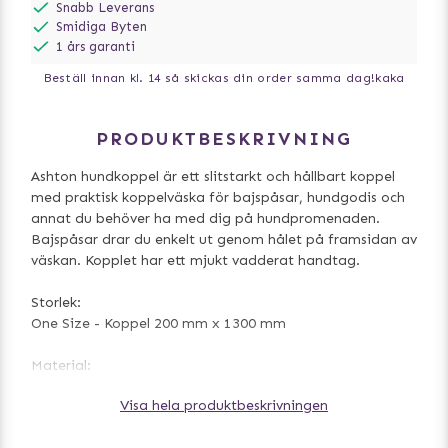
Snabb Leverans
Smidiga Byten
1 års garanti
Beställ innan kl. 14 så skickas din order samma dag!
kaka
PRODUKTBESKRIVNING
Ashton hundkoppel är ett slitstarkt och hållbart koppel
med praktisk koppelväska för bajspåsar, hundgodis och
annat du behöver ha med dig på hundpromenaden.
Bajspåsar drar du enkelt ut genom hålet på framsidan av
väskan. Kopplet har ett mjukt vadderat handtag.
Storlek:
One Size - Koppel 200 mm x 1300 mm
Material:
100% nylon
Visa hela produktbeskrivningen