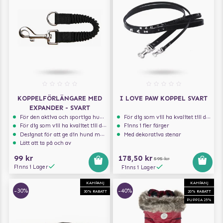
KOPPELFÖRLÄNGARE MED
I LOVE PAW KOPPEL SVART
EXPANDER - SVART
För den aktiva och sportiga hunden
För dig som vill ha kvalitet till din hund!
För dig som vill ha kvalitet till din hund!
Finns i fler färger
Designat för att ge din hund maximal komfort
Med dekorativa stenar
Lätt att ta på och av
99 kr
178,50 kr
595 kr
Finns i Lager
Finns i Lager
KAMPANJ
KAMPANJ
-30%
-40%
30% RABATT
20% RABATT
PUPPIA 25%