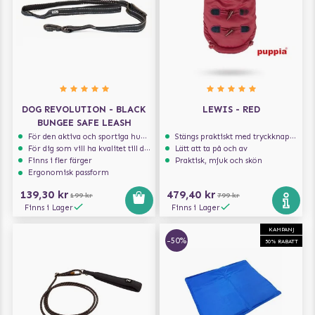
DOG REVOLUTION - BLACK
LEWIS - RED
BUNGEE SAFE LEASH
För den aktiva och sportiga hunden
Stängs praktiskt med tryckknappar
För dig som vill ha kvalitet till din hund!
Lätt att ta på och av
Finns i fler färger
Praktisk, mjuk och skön
Ergonomisk passform
139,30 kr
479,40 kr
199 kr
799 kr
Finns i Lager
Finns i Lager
KAMPANJ
-50%
50% RABATT