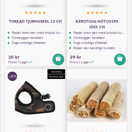
TORKAD TJURMUSKEL 12 CM
KEROTUGG NÖTCHIPS
15X5 CM
Passar även den mest kräsna hunden
Passar även den mest kräsna hunden
Förebygger tandsten
Förebygger tandsten
Inga onödiga tillsatser
Inga onödiga tillsatser
Passar den känsliga hunden
20 kr
29 kr
Finns i Lager
Finns i Lager
KAMPANJ
-25%
PUPPIA 25%