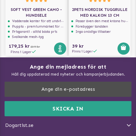
SOFT VEST GREEN CAMO -
2PETS NORDISK TUGGRULLE
HUNDSELE
MED KALKON 13 CM
Vadderade kanter för att undvika skav
Passar även den mest kräsna hunden
Puppia - premiummärket för hundselar
Förebygger tandsten
Prisgaranti - alltid bästa pris
Inga onödiga tillsatser
Svalkande mesh-tyg
179,25 kr
39 kr
239 kr
Finns i Lager
Finns i Lager
Ange din mejladress för att
Vad kan hundar äta?
Håll dig uppdaterad med nyheter och kampanjerbjudanden.
Så mäter du din hund
Träna Nose Work hemma
DogArtist.se drivs av:
Purefun Commerce AB
Kundservice - FAQ
Momsnr: SE5567445209
SKICKA IN
Så gör du promenaden roligare
E-post:
info@dogartist.se
Om oss
Introducera katt och hund för varandra
Dogartist.se
Köpvillkor
Magasin - Visa alla artiklar