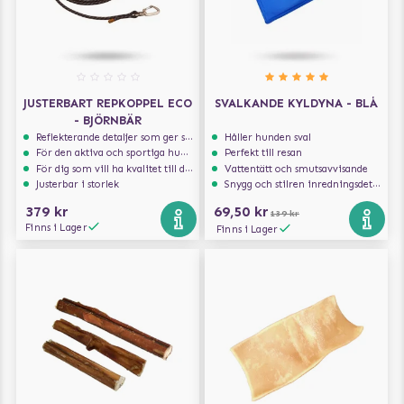
JUSTERBART REPKOPPEL ECO
SVALKANDE KYLDYNA - BLÅ
- BJÖRNBÄR
Reflekterande detaljer som ger synlighet i svagt ljus
Håller hunden sval
För den aktiva och sportiga hunden
Perfekt till resan
För dig som vill ha kvalitet till din hund!
Vattentätt och smutsavvisande
Justerbar i storlek
Snygg och stilren inredningsdetalj
379 kr
69,50 kr
139 kr
Finns i Lager
Finns i Lager