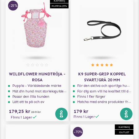
KAMPANJ
-25%
PUPPIA 25%
WILDFLOWER HUNDTRÖJA -
K9 SUPER-GRIP KOPPEL
ROSA
SVART/GRÅ 20 MM
Puppia - Världsledande märke
För den aktiva och sportiga hunden
Mät din hund mot storleksguiden för att få rätt storlek
För dig som vill ha kvalitet till din hund!
Passar den lilla hunden
Finns i fler färger
Lätt att ta på och av
Matcha med andra produkter från Julius-K9
179,25 kr
179 kr
239 kr
Finns i Lager
Finns i Lager
KAMPANJ
-70%
OUTLET