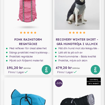
PINK RAINSTORM
RECOVERY WINTER SHIRT -
REGNTÄCKE
GRÅ HUNDTRÖJA I ULLMIX
Med reflexer för ökad säkerhet
Mät din hund mot storleksguiden för att få rätt storlek
Stängs praktiskt med tryckknappar
Lätt att ta på och av
Praktiskt regntäcke
Premiummärke - Bästa kvalité
Mjukt och följsamt material
Praktisk, mjuk och skön
191,20 kr
479,20 kr
239 kr
599 kr
Finns i Lager
Finns i Lager
KAMPANJ
-50%
50% RABATT