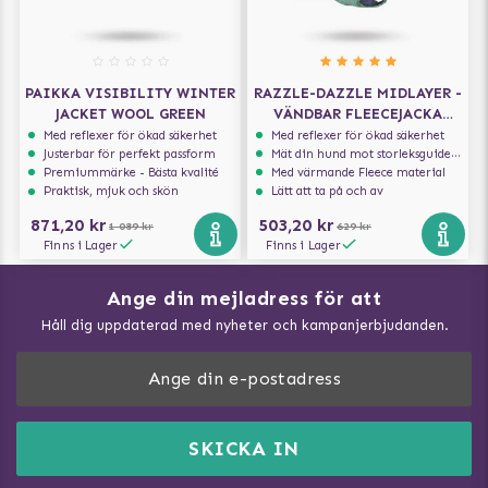
PAIKKA VISIBILITY WINTER
RAZZLE-DAZZLE MIDLAYER -
JACKET WOOL GREEN
VÄNDBAR FLEECEJACKA
BJÖRNBÄR
Med reflexer för ökad säkerhet
Med reflexer för ökad säkerhet
Justerbar för perfekt passform
Mät din hund mot storleksguiden för att få rätt storlek
Premiummärke - Bästa kvalité
Med värmande Fleece material
Praktisk, mjuk och skön
Lätt att ta på och av
871,20 kr
503,20 kr
1 089 kr
629 kr
Finns i Lager
Finns i Lager
Ange din mejladress för att
Vad kan hundar äta?
Håll dig uppdaterad med nyheter och kampanjerbjudanden.
Så mäter du din hund
Träna Nose Work hemma
DogArtist.se drivs av:
Purefun Commerce AB
Kundservice - FAQ
Momsnr: SE5567445209
SKICKA IN
Så gör du promenaden roligare
E-post:
info@dogartist.se
Om oss