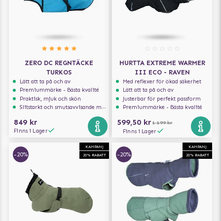
ZERO DC REGNTÄCKE
HURTTA EXTREME WARMER
TURKOS
III ECO - RAVEN
Lätt att ta på och av
Med reflexer för ökad säkerhet
Premiummärke - Bästa kvalité
Lätt att ta på och av
Praktisk, mjuk och skön
Justerbar för perfekt passform
Slitstarkt och smutsavvisande material
Premiummärke - Bästa kvalité
849 kr
599,50 kr
1 199 kr
Finns i Lager
Finns i Lager
KAMPANJ
KAMPANJ
-20%
-20%
20% RABATT
20% RABATT