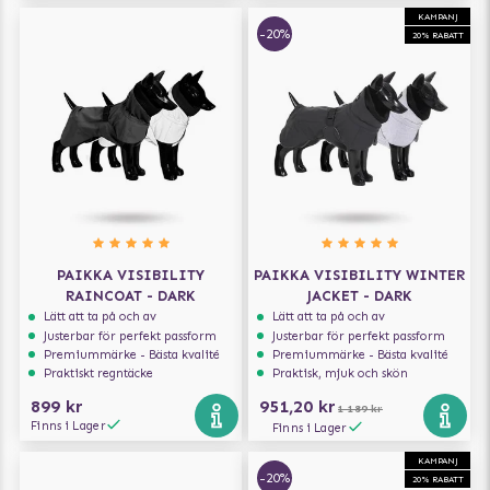
KAMPANJ
-20%
20% RABATT
PAIKKA VISIBILITY
PAIKKA VISIBILITY WINTER
RAINCOAT - DARK
JACKET - DARK
Lätt att ta på och av
Lätt att ta på och av
Justerbar för perfekt passform
Justerbar för perfekt passform
Premiummärke - Bästa kvalité
Premiummärke - Bästa kvalité
Praktiskt regntäcke
Praktisk, mjuk och skön
899 kr
951,20 kr
1 189 kr
Finns i Lager
Finns i Lager
KAMPANJ
-20%
20% RABATT