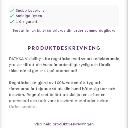
Snabb Leverans
Smidiga Byten
1 års garanti
Beställ innan kl. 14 så skickas din order samma dag!
kaka
PRODUKTBESKRIVNING
PAIKKA Visibility Lite regntäcke med smart reflekterande
yta ser till att din hund är ordentligt synlig och förblir
säker när ni ger er ut på promenad!
Regntäcket är gjord av 100% vattentätt tyg och
sömmarna är tejpade så att din hund håller sig torr och
bekväm. Regntäcket är lätt att skölja rent efter en
promenad och tack vare bekvämt meshfoder torkar
täcket snabbt.
- Högreflekterande, hela täcket är reflekterande =
Visa hela produktbeskrivningen
ultimat säkerhet i svagt ljus!