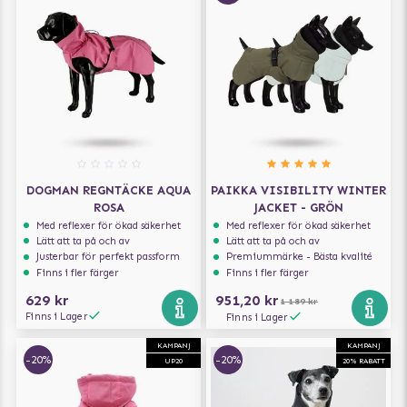
DOGMAN REGNTÄCKE AQUA
PAIKKA VISIBILITY WINTER
ROSA
JACKET - GRÖN
Med reflexer för ökad säkerhet
Med reflexer för ökad säkerhet
Lätt att ta på och av
Lätt att ta på och av
Justerbar för perfekt passform
Premiummärke - Bästa kvalité
Finns i fler färger
Finns i fler färger
629 kr
951,20 kr
1 189 kr
Finns i Lager
Finns i Lager
KAMPANJ
KAMPANJ
-20%
-20%
UP20
20% RABATT