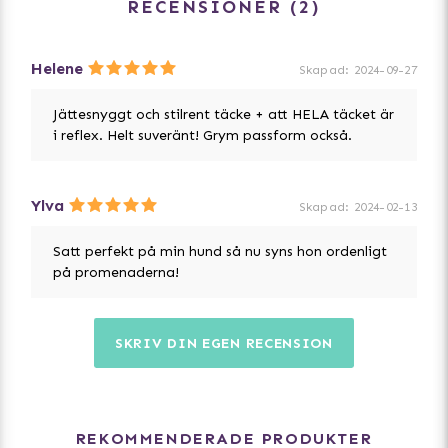
Tvättråd:
RECENSIONER
2
Maskintvätt, 30 grader, skonsam tvätt. Tvätta ut och in
med liknande färger. Inget blekmedel, ingen torktumling,
stryk inte och använd inte sköljmedel.
Helene
Skapad
:
2024-09-27
Designad i Helsingfors, Finland.
Jättesnyggt och stilrent täcke + att HELA täcket är
i reflex. Helt suveränt! Grym passform också.
Ylva
Skapad
:
2024-02-13
Satt perfekt på min hund så nu syns hon ordenligt
på promenaderna!
SKRIV DIN EGEN RECENSION
REKOMMENDERADE PRODUKTER