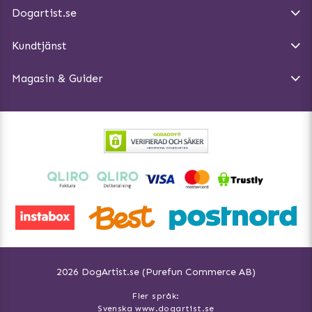
Introducera katt och hund för varandra
Dogartist.se
Köpvillkor
Magasin - Visa alla artiklar
Kundtjänst
Ångra Köp
Hundreflexer
Magasin & Guider
Hundbäddar
2026 DogArtist.se (Purefun Commerce AB)
Fler språk:
Svenska www.dogartist.se