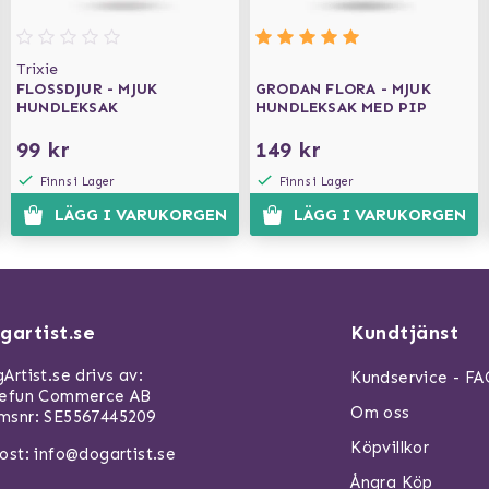
Trixie
FLOSSDJUR - MJUK
GRODAN FLORA - MJUK
HUNDLEKSAK
HUNDLEKSAK MED PIP
99 kr
149 kr
Finns i Lager
Finns i Lager
LÄGG I VARUKORGEN
LÄGG I VARUKORGEN
gartist.se
Kundtjänst
Artist.se drivs av:
Kundservice - F
refun Commerce AB
Om oss
snr: SE5567445209
Köpvillkor
ost:
info@dogartist.se
Ångra Köp