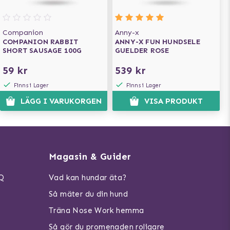
Companion
Anny-x
COMPANION RABBIT
ANNY-X FUN HUNDSELE
SHORT SAUSAGE 100G
GUELDER ROSE
59 kr
539 kr
Finns i Lager
Finns i Lager
LÄGG I VARUKORGEN
VISA PRODUKT
Magasin & Guider
AQ
Vad kan hundar äta?
Så mäter du din hund
Träna Nose Work hemma
Så gör du promenaden roligare