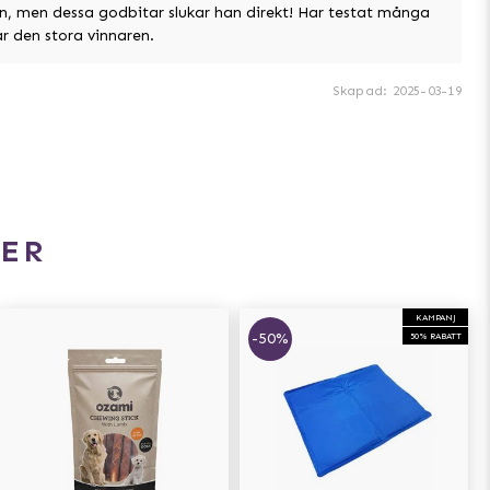
n, men dessa godbitar slukar han direkt! Har testat många
är den stora vinnaren.
Skapad
:
2025-03-19
ER
KAMPANJ
-50%
50% RABATT