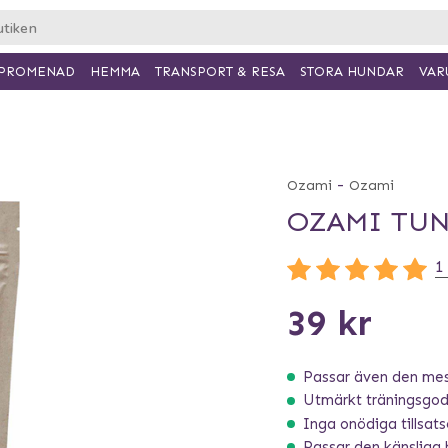
PROMENAD
HEMMA
TRANSPORT & RESA
VAR
STORA HUNDAR
-
Ozami
Ozami
OZAMI TUN
1
39 kr
Passar även den mes
Utmärkt träningsgod
Inga onödiga tillsats
Passar den känsliga