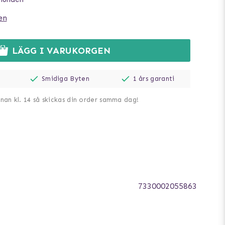
en
LÄGG I VARUKORGEN
Smidiga Byten
1 års garanti
nnan kl. 14 så skickas din order samma dag!
7330002055863