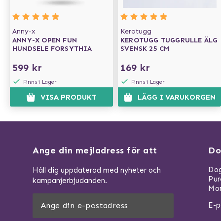
Anny-x
Kerotugg
ANNY-X OPEN FUN
KEROTUGG TUGGRULLE ÄLG
HUNDSELE FORSYTHIA
SVENSK 25 CM
599 kr
169 kr
Finns i Lager
Finns i Lager
VISA PRODUKT
LÄGG I VARUKORGEN
Ange din mejladress för att
Do
Dog
Håll dig uppdaterad med nyheter och
Pu
kampanjerbjudanden.
Mom
E-p