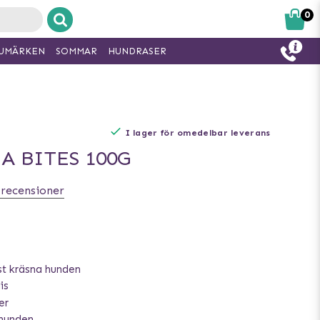
0
UMÄRKEN
SOMMAR
HUNDRASER
I lager för omedelbar leverans
A BITES 100G
 recensioner
t kräsna hunden
is
er
 hunden