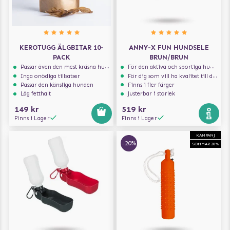
KEROTUGG ÄLGBITAR 10-
ANNY-X FUN HUNDSELE
PACK
BRUN/BRUN
Passar även den mest kräsna hunden
För den aktiva och sportiga hunden
Inga onödiga tillsatser
För dig som vill ha kvalitet till din hund!
Passar den känsliga hunden
Finns i fler färger
Låg fetthalt
Justerbar i storlek
149 kr
519 kr
Finns i Lager
Finns i Lager
KAMPANJ
-20%
SOMMAR 20%