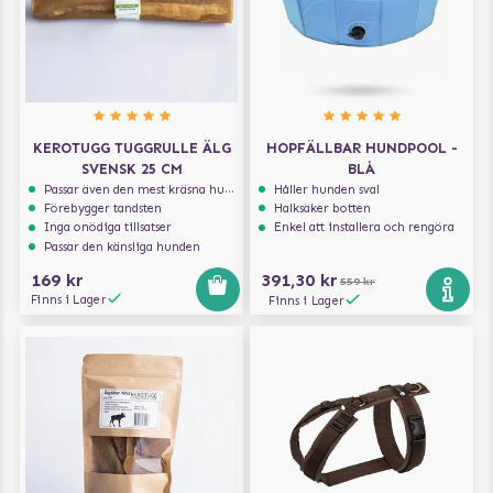
KEROTUGG TUGGRULLE ÄLG
HOPFÄLLBAR HUNDPOOL -
SVENSK 25 CM
BLÅ
Passar även den mest kräsna hunden
Håller hunden sval
Förebygger tandsten
Halksäker botten
Inga onödiga tillsatser
Enkel att installera och rengöra
Passar den känsliga hunden
169 kr
391,30 kr
559 kr
Finns i Lager
Finns i Lager