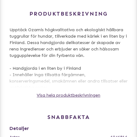
PRODUKTBESKRIVNING
Upptäck Ozamis högkvalitativa och ekologiskt hållbara
tuggrullar för hundar, tillverkade med kärlek i en liten by i
Finland. Dessa handgjorda delikatesser är skapade av
rena ingredienser och erbjuder en säker och hälsosam
tuggupplevelse för din fyrbenta vän.
- Handgjorda i en liten by i Finland
- Innehåller inga tillsatta färgämnen,
konserveringsmedel, smakämnen eller andra tillsatser eller
antibiotiska rester
- 100% nöthud
Visa hela produktbeskrivningen
SNABBFAKTA
Detaljer