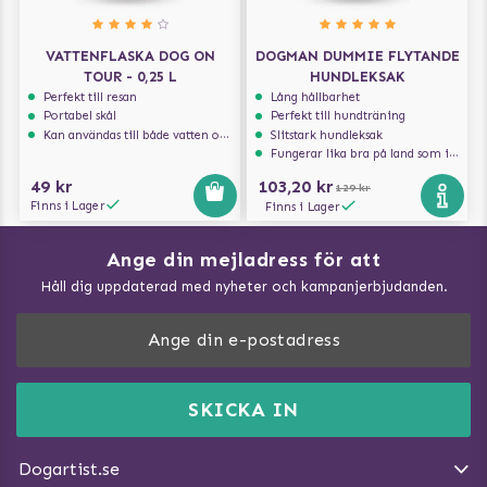
VATTENFLASKA DOG ON
DOGMAN DUMMIE FLYTANDE
TOUR - 0,25 L
HUNDLEKSAK
Perfekt till resan
Lång hållbarhet
Portabel skål
Perfekt till hundträning
Kan användas till både vatten och mat
Slitstark hundleksak
Fungerar lika bra på land som i vatten
49 kr
103,20 kr
129 kr
Finns i Lager
Finns i Lager
Ange din mejladress för att
Vad kan hundar äta?
Håll dig uppdaterad med nyheter och kampanjerbjudanden.
Så mäter du din hund
Träna Nose Work hemma
DogArtist.se drivs av:
Purefun Commerce AB
Kundservice - FAQ
Momsnr: SE5567445209
SKICKA IN
Så gör du promenaden roligare
E-post:
info@dogartist.se
Om oss
Introducera katt och hund för varandra
Dogartist.se
Köpvillkor