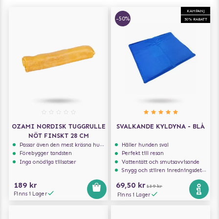
KAMPANJ
-50%
50% RABATT
OZAMI NORDISK TUGGRULLE
SVALKANDE KYLDYNA - BLÅ
NÖT FINSKT 28 CM
Passar även den mest kräsna hunden
Håller hunden sval
Förebygger tandsten
Perfekt till resan
Inga onödiga tillsatser
Vattentätt och smutsavvisande
Snygg och stilren inredningsdetalj
189 kr
69,50 kr
139 kr
Finns i Lager
Finns i Lager