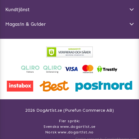
Magasin - Visa alla artiklar
Kundtjänst
Ångra Köp
Hundreflexer
Magasin & Guider
Hundbäddar
2026 DogArtist.se (Purefun Commerce AB)
Fler språk:
Svenska www.dogartist.se
Norsk www.dogartist.no