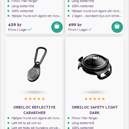
Finns i fler färger
Lång batteritid
Lång batteritid
100% vattentät
100% vattentät
Hjälper hund och ägare att röra sig säkert i trafiken
Hjälper hund och ägare att röra sig säkert i trafiken
2 lägen - konstant ljus och blinkande ljus
439 kr
499 kr
Finns i Lager
Finns i Lager
ORBILOC REFLECTIVE
ORBILOC SAFETY LIGHT
CARABINER
DARK
Hjälper hund och ägare att röra sig säkert i trafiken
Finns i fler färger
Lätt att ta på och av
Lång batteritid
Lätt att fästa på hundens utrustning
100% vattentät