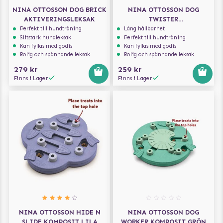
NINA OTTOSSON DOG BRICK
NINA OTTOSSON DOG
AKTIVERINGSLEKSAK
TWISTER
AKTIVERINGSLEKSAK
Perfekt till hundträning
Lång hållbarhet
Slitstark hundleksak
Perfekt till hundträning
Kan fyllas med godis
Kan fyllas med godis
Rolig och spännande leksak
Rolig och spännande leksak
279 kr
259 kr
Finns i Lager
Finns i Lager
NINA OTTOSSON HIDE N
NINA OTTOSSON DOG
SLIDE KOMPOSIT LILA
WORKER KOMPOSIT GRÖN