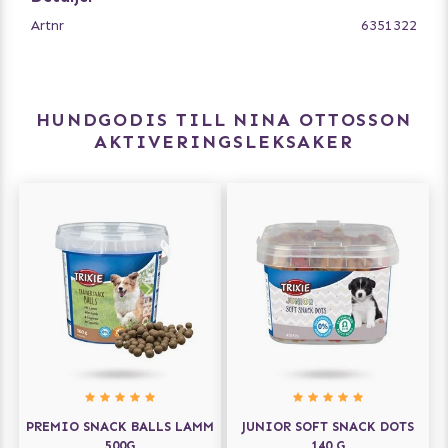
Artnr
6351322
LEVEL 2 CHALLENGE:
Det här spelet är lite mer av en utmaning än Nivå 1, med
problemösning i flera steg som kan anpassas till din
hunds förmåga och erfarenhet.
HUNDGODIS TILL NINA OTTOSSON
AKTIVERINGSLEKSAKER
HOW TO PLAY:
Lägg godis eller mat i de olika facken. Täck vissa fack
med de benformade klossarna. Ju fler klossar, desto
svårare blir det. Låt spelet börja! Visa hunden hur spelet
fungerar och uppmuntra till att söka efter godiset.
Hundar är smartare än man tror, man behöver bara lära
dem hur de ska göra! I början kan man låta godiset vara
synligt i vissa fack så att hunden förstår vad spelet går ut
på.
FROZEN PUZZLE:
Blanda lite köttig hundmat eller raw food med vatten,
klicka lite i varje nedsänkning, eller lägg en
korvbit/godisbit I varje fack och hall på lite vatten. Ställ
PREMIO SNACK BALLS LAMM
JUNIOR SOFT SNACK DOTS
in spelet i frysen tills det är fryst. Perfekt för energiska
500G
140 G