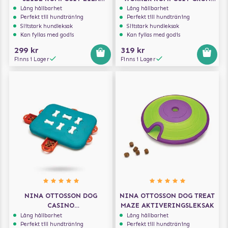
AKTIVERINGSLEKSAK
AKTIVERINGSLEKSAK
Lång hållbarhet
Lång hållbarhet
Perfekt till hundträning
Perfekt till hundträning
Slitstark hundleksak
Slitstark hundleksak
Kan fyllas med godis
Kan fyllas med godis
299 kr
319 kr
Finns i Lager
Finns i Lager
NINA OTTOSSON DOG
NINA OTTOSSON DOG TREAT
CASINO
MAZE AKTIVERINGSLEKSAK
AKTIVERINGSLEKSAK
Lång hållbarhet
Lång hållbarhet
Perfekt till hundträning
Perfekt till hundträning