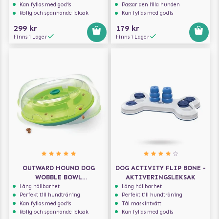
Kan fyllas med godis
Passar den lilla hunden
Rolig och spännande leksak
Kan fyllas med godis
299 kr
179 kr
Finns i Lager
Finns i Lager
OUTWARD HOUND DOG
DOG ACTIVITY FLIP BONE -
WOBBLE BOWL
AKTIVERINGSLEKSAK
AKTIVERINGSLEKSAK
Lång hållbarhet
Lång hållbarhet
Perfekt till hundträning
Perfekt till hundträning
Kan fyllas med godis
Tål maskintvätt
Rolig och spännande leksak
Kan fyllas med godis