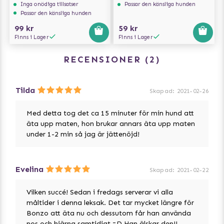
Inga onödiga tillsatser
Passar den känsliga hunden
Passar den känsliga hunden
99 kr
59 kr
Finns i Lager
Finns i Lager
RECENSIONER
2
Tilda
Skapad
:
2021-02-26
Med detta tog det ca 15 minuter för min hund att
äta upp maten, hon brukar annars äta upp maten
under 1-2 min så jag är jättenöjd!
Evelina
Skapad
:
2021-02-22
Vilken succé! Sedan i fredags serverar vi alla
måltider i denna leksak. Det tar mycket längre för
Bonzo att äta nu och dessutom får han använda
nos och hjärna samtidigt =D Han älskar den!!