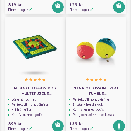
319 kr
129 kr
Finns i Lager
Finns i Lager
NINA OTTOSSON DOG
NINA OTTOSSON TREAT
MULTIPUZZLE
TUMBLE
AKTIVERINGSLEKSAK
AKTIVERINGSLEKSAK
Lång hållbarhet
Perfekt till hundträning
Perfekt till hundträning
Slitstark hundleksak
Fri från gifter
Kan fyllas med godis
Kan fyllas med godis
Rolig och spännande leksak
399 kr
139 kr
Finns i Lager
Finns i Lager