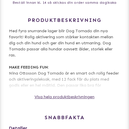
Beställ innan kl. 14 så skickas din order samma dag!
kaka
PRODUKTBESKRIVNING
Med fyra snurrande lager blir Dog Tornado din nya
favorit! Rolig aktivering som stärker kontakten mellan
dig och din hund och ger din hund en utmaning. Dog
Tornado passar alla hundar oavsett ålder, storlek eller
ras.
MAKE FEEDING FUN:
Nina Ottosson Dog Tornado är en smart och rolig feeder
och aktiveringsleksak, med 12 fack får du plats med
godis eller en hel måltid. Den passar lika bra för
torrfoder, våtfoder eller färskfoder.
Visa hela produktbeskrivningen
JUST KEEP SPINNING:
Varje lager av Nina Ottosson Dog Tornado snurrar runt
medan din hund letar efter det goda som finns gömt
SNABBFAKTA
inuti. Den snurrande rörelsen engagerar hunden och ger
en rolig utmaning.
Detaljer