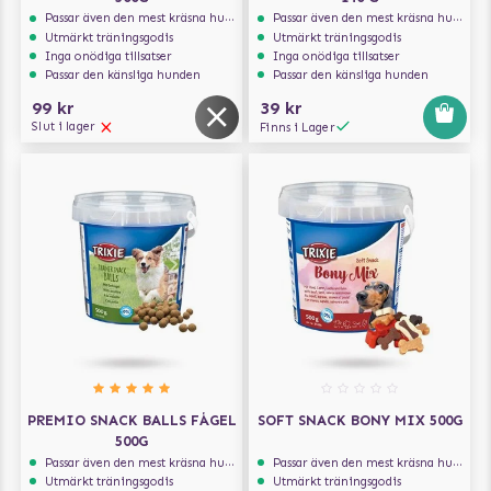
hundar, varmt väder eller för en extra lång spelstund.
Passar även den mest kräsna hunden
Passar även den mest kräsna hunden
Utmärkt träningsgodis
Utmärkt träningsgodis
PLAY TOGETHER:
Inga onödiga tillsatser
Inga onödiga tillsatser
Passar den känsliga hunden
Passar den känsliga hunden
Lämna inte hunden ensam, och låt inte hunden tugga
eller bita på Dog Tornado. Lär hunden att använda
99 kr
39 kr
leksaken - lek och ha roligt tillsammans! Lägg undan tills
Slut i lager
Finns i Lager
nästa gång.
EASY TO CLEAN:
Rengör med varmt rinnande vatten och milt diskmedel,
skölj ordentligt. Fyll på igen för mera skoj!
Storlek: 23,5 x 18 cm, höjd 7 cm
PREMIO SNACK BALLS FÅGEL
SOFT SNACK BONY MIX 500G
500G
Passar även den mest kräsna hunden
Passar även den mest kräsna hunden
Utmärkt träningsgodis
Utmärkt träningsgodis