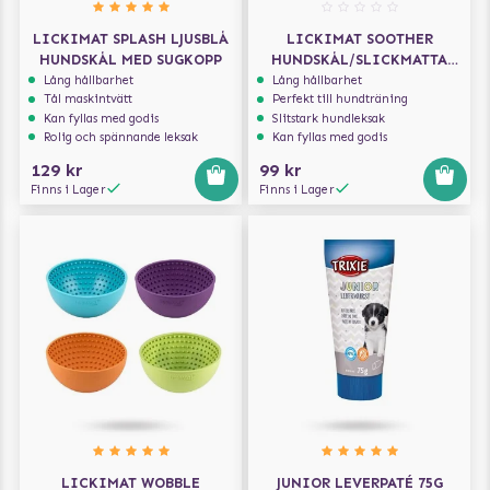
LICKIMAT SPLASH LJUSBLÅ
LICKIMAT SOOTHER
HUNDSKÅL MED SUGKOPP
HUNDSKÅL/SLICKMATTA
LJUSBLÅ 20X20
Lång hållbarhet
Lång hållbarhet
Tål maskintvätt
Perfekt till hundträning
Kan fyllas med godis
Slitstark hundleksak
Rolig och spännande leksak
Kan fyllas med godis
129 kr
99 kr
Finns i Lager
Finns i Lager
LICKIMAT WOBBLE
JUNIOR LEVERPATÉ 75G