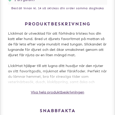
Beställ innan kl. 14 så skickas din order samma dag!
kaka
PRODUKTBESKRIVNING
Lickimat är utvecklad för att förhindra tristess hos din
katt eller hund. Bred ut djurets favoritmat på mattan så
de får leta efter varje munsbit med tungan. Slickandet är
lugnande för djuret och det ökar smaksinnet genom att
djuret får njuta av en liten mängd mat.
LickiMat hjälper till att lugna ditt husdjur när den njuter
av sitt favoritgodis, mjukmat eller färskfoder. Perfekt när
du lämnar hemmet, bra för stressiga tider som
veterinärbesök, dusch, kloklippning, samt åska och
fyrverkerier.
Visa hela produktbeskrivningen
Mattan förhindrar överätning eftersom maten varar
längre, den gör att djuret äter långsammare och främjar
frisk andedräkt genom att bakterier och mat skrapas av
SNABBFAKTA
tungan. Salivproduktionen stimuleras och hjälpertill att