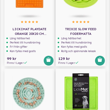
LICKIMAT PLAYDATE
TRIXIE SLOW FEED
ORANGE 20X20 CM
FODERMATTA
HUNDSKÅL/SLICKMATTA
Lång hållbarhet
Lång hållbarhet
Perfekt till hundträning
Perfekt till hundträning
Fri från gifter
Kan fyllas med godis
Kan fyllas med godis
Rolig och spännande leksak
99 kr
129 kr
Finns i Lager
Finns i Lager