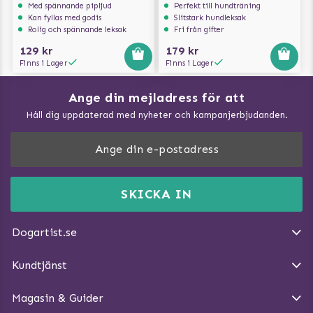
Med spännande pipljud
Perfekt till hundträning
Kan fyllas med godis
Slitstark hundleksak
Rolig och spännande leksak
Fri från gifter
129 kr
179 kr
Finns i Lager
Finns i Lager
Ange din mejladress för att
Vad kan hundar äta?
Håll dig uppdaterad med nyheter och kampanjerbjudanden.
Så mäter du din hund
Träna Nose Work hemma
DogArtist.se drivs av:
Purefun Commerce AB
Kundservice - FAQ
Momsnr: SE5567445209
SKICKA IN
Så gör du promenaden roligare
E-post:
info@dogartist.se
Om oss
Introducera katt och hund för varandra
Dogartist.se
Köpvillkor
Magasin - Visa alla artiklar
Kundtjänst
Ångra Köp
Hundreflexer
Magasin & Guider
Hundbäddar