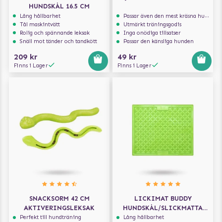
HUNDSKÅL 16.5 CM
Lång hållbarhet
Passar även den mest kräsna hunden
Tål maskintvätt
Utmärkt träningsgodis
Rolig och spännande leksak
Inga onödiga tillsatser
Snäll mot tänder och tandkött
Passar den känsliga hunden
209 kr
49 kr
Finns i Lager
Finns i Lager
SNACKSORM 42 CM
LICKIMAT BUDDY
AKTIVERINGSLEKSAK
HUNDSKÅL/SLICKMATTA
GRÖN 30,5 X 25,5 CM
Perfekt till hundträning
Lång hållbarhet