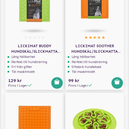
LICKIMAT BUDDY
LICKIMAT SOOTHER
HUNDSKÅL/SLICKMATTA
HUNDSKÅL/SLICKMATTA
GRÖN 28X28
ORANGE 20X20
Lång hållbarhet
Lång hållbarhet
Perfekt till hundträning
Perfekt till hundträning
Fri från gifter
Slitstark hundleksak
Tål maskintvätt
Tål maskintvätt
129 kr
99 kr
Finns i Lager
Finns i Lager