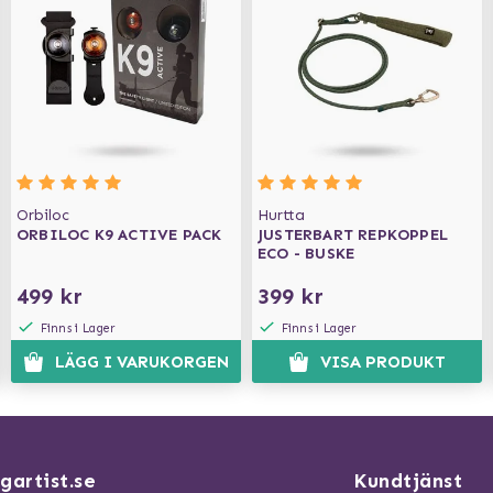
Orbiloc
Hurtta
ORBILOC K9 ACTIVE PACK
JUSTERBART REPKOPPEL
ECO - BUSKE
499 kr
399 kr
Finns i Lager
Finns i Lager
LÄGG I VARUKORGEN
VISA PRODUKT
gartist.se
Kundtjänst