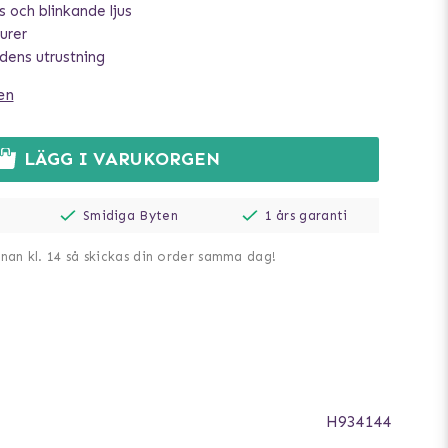
s och blinkande ljus
urer
ndens utrustning
en
LÄGG I VARUKORGEN
Smidiga Byten
1 års garanti
nnan kl. 14 så skickas din order samma dag!
H934144