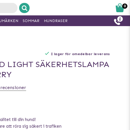
0
UMÄRKEN
SOMMAR
HUNDRASER
I lager för omedelbar leverans
D LIGHT SÄKERHETSLAMPA
RRY
 recensioner
litet till din hund!
e att röra sig säkert i trafiken