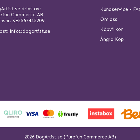
Artist.se drivs av:
Kundservice - F
refun Commerce AB
Om oss
snr: SE5567445209
Köpvillkor
ost:
info@dogartist.se
Ångra Köp
2026 DogArtist.se (Purefun Commerce AB)