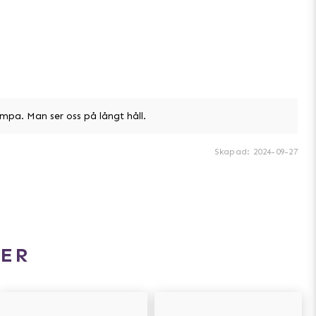
mpa. Man ser oss på långt håll.
Skapad
:
2024-09-27
ER