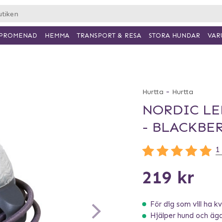
PROMENAD
HEMMA
TRANSPORT & RESA
VAR
STORA HUNDAR
-
Hurtta
Hurtta
NORDIC LE
- BLACKBE
1
219 kr
För dig som vill ha kva
Hjälper hund och ägar