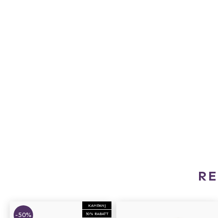
R
KAMPANJ
-50%
50% RABATT