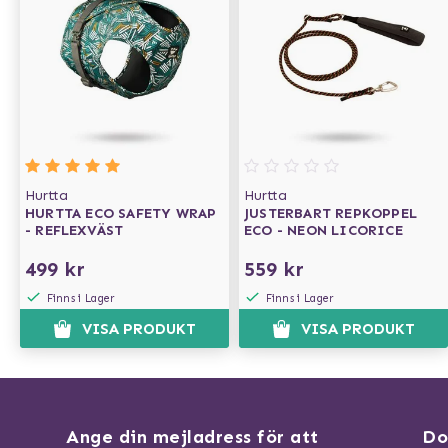
Hurtta
Hurtta
HURTTA ECO SAFETY WRAP
JUSTERBART REPKOPPEL
- REFLEXVÄST
ECO - NEON LICORICE
499 kr
559 kr
Finns i Lager
Finns i Lager
VISA PRODUKT
VISA PRODUKT
Ange din mejladress för att
Do