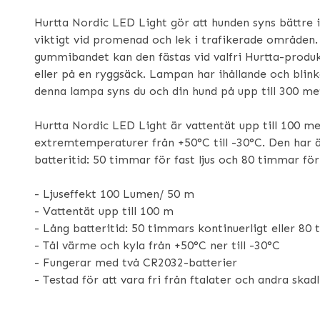
Hurtta Nordic LED Light gör att hunden syns bättre i
viktigt vid promenad och lek i trafikerade områden.
gummibandet kan den fästas vid valfri Hurtta-produk
eller på en ryggsäck. Lampan har ihållande och blink
denna lampa syns du och din hund på upp till 300 me
Hurtta Nordic LED Light är vattentät upp till 100 me
extremtemperaturer från +50°C till -30°C. Den har ä
batteritid: 50 timmar för fast ljus och 80 timmar för 
- Ljuseffekt 100 Lumen/ 50 m
- Vattentät upp till 100 m
- Lång batteritid: 50 timmars kontinuerligt eller 80 
- Tål värme och kyla från +50°C ner till -30°C
- Fungerar med två CR2032-batterier
- Testad för att vara fri från ftalater och andra skad