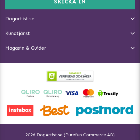
Momsnr: SE5567445209
SKICKA IN
Så gör du promenaden roligare
E-post:
info@dogartist.se
Om oss
Introducera katt och hund för varandra
Dogartist.se
Köpvillkor
Magasin - Visa alla artiklar
Kundtjänst
Ångra Köp
Hundreflexer
Magasin & Guider
Hundbäddar
2026 DogArtist.se (Purefun Commerce AB)