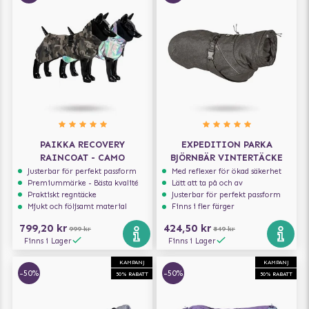
PAIKKA RECOVERY
EXPEDITION PARKA
RAINCOAT - CAMO
BJÖRNBÄR VINTERTÄCKE
Justerbar för perfekt passform
Med reflexer för ökad säkerhet
Premiummärke - Bästa kvalité
Lätt att ta på och av
Praktiskt regntäcke
Justerbar för perfekt passform
Mjukt och följsamt material
Finns i fler färger
799,20 kr
424,50 kr
999 kr
849 kr
Finns i Lager
Finns i Lager
KAMPANJ
KAMPANJ
-50%
-50%
50% RABATT
50% RABATT