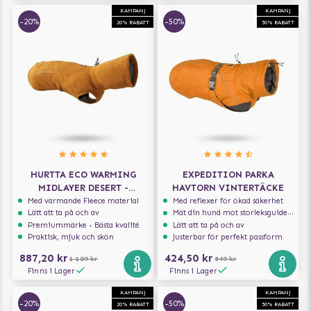
KAMPANJ
KAMPANJ
-20%
-50%
20% RABATT
50% RABATT
HURTTA ECO WARMING
EXPEDITION PARKA
MIDLAYER DESERT -
HAVTORN VINTERTÄCKE
HUNDTÄCKE
Med värmande Fleece material
Med reflexer för ökad säkerhet
Lätt att ta på och av
Mät din hund mot storleksguiden för att få rätt storlek
Premiummärke - Bästa kvalité
Lätt att ta på och av
Praktisk, mjuk och skön
Justerbar för perfekt passform
887,20 kr
424,50 kr
1 109 kr
849 kr
Finns i Lager
Finns i Lager
KAMPANJ
KAMPANJ
-20%
-50%
20% RABATT
50% RABATT