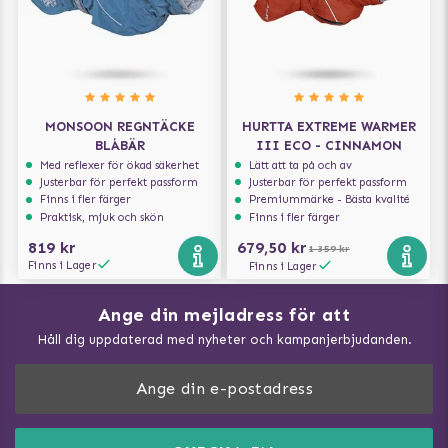
MONSOON REGNTÄCKE
HURTTA EXTREME WARMER
BLÅBÄR
III ECO - CINNAMON
Med reflexer för ökad säkerhet
Lätt att ta på och av
Justerbar för perfekt passform
Justerbar för perfekt passform
Finns i fler färger
Premiummärke - Bästa kvalité
Praktisk, mjuk och skön
Finns i fler färger
819 kr
679,50 kr
1 359 kr
Finns i Lager
Finns i Lager
Ange din mejladress för att
Vad kan hundar äta?
Håll dig uppdaterad med nyheter och kampanjerbjudanden.
Så mäter du din hund
Träna Nose Work hemma
DogArtist.se drivs av:
Purefun Commerce AB
Kundservice - FAQ