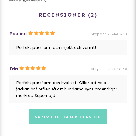
Tack vare bakbensremmarna hålls regnjackan på plats
under snabba spurter och i blåsigt väder. Rygglängden
är lätt justerbar för en perfekt passform och det
RECENSIONER
2
justerbara bältet av stretchmaterial i midjan hjälper till
att hålla din hund bekväm.
Paulina
Skapad
:
2024-02-13
- Ljust, reflekterande skal för säkerhet i mörkret.
- Justerbar rygglängd
Perfekt passform och mjukt och varmt!
- Justerbart, flexibelt midjeband
- Bakbensremmar håller den reflekterande
hundregnjackan på plats - Perfekt för höstens ombytliga
Ida
Skapad
:
2023-10-19
väder
- Ofodarad: sval även i sommarvädret
Perfekt passform och kvalitet. Gillar att hela
jackan är i reflex så att hundarna syns ordentligt i
mörkret. Supernöjd!
SKRIV DIN EGEN RECENSION