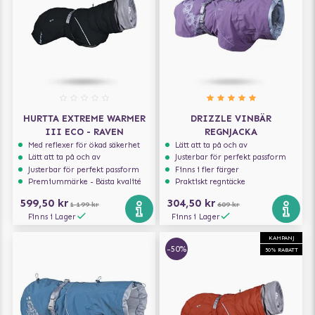
HURTTA EXTREME WARMER
DRIZZLE VINBÄR
III ECO - RAVEN
REGNJACKA
Med reflexer för ökad säkerhet
Lätt att ta på och av
Lätt att ta på och av
Justerbar för perfekt passform
Justerbar för perfekt passform
Finns i fler färger
Premiummärke - Bästa kvalité
Praktiskt regntäcke
599,50 kr
304,50 kr
1 199 kr
609 kr
Finns i Lager
Finns i Lager
KAMPANJ
-50%
50% RABATT