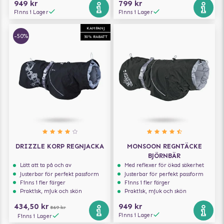
949 kr
799 kr
Finns i Lager
Finns i Lager
KAMPANJ
-50%
50% RABATT
DRIZZLE KORP REGNJACKA
MONSOON REGNTÄCKE
BJÖRNBÄR
Lätt att ta på och av
Med reflexer för ökad säkerhet
Justerbar för perfekt passform
Justerbar för perfekt passform
Finns i fler färger
Finns i fler färger
Praktisk, mjuk och skön
Praktisk, mjuk och skön
434,50 kr
949 kr
869 kr
Finns i Lager
Finns i Lager