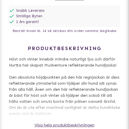
Snabb Leverans
Smidiga Byten
1 års garanti
Beställ innan kl. 14 så skickas din order samma dag!
kaka
PRODUKTBESKRIVNING
Höst och vinter innebär mindre naturligt ljus och därför
Hurtta har skapat Mudventure reflekterande hundjacka!
Den absoluta höjdpunkten på den här regnjackan är dess
reflekterande ytmaterial som hjälper din hund att synas
från alla håll. Även om den här reflekterande hundjackan
är bäst för höst och vinter så hjälper den också till att
hålla vatten och smuts borta från pälsen oavsett årstid.
Om du är ute efter maximal synlighet är detta hundtäcke
precis vad du behöver.
Visa hela produktbeskrivningen
- Perfekt för skogspromenader och camping