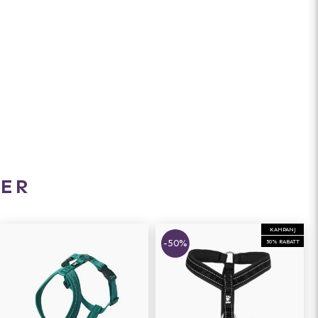
ER
KAMPANJ
-50%
50% RABATT