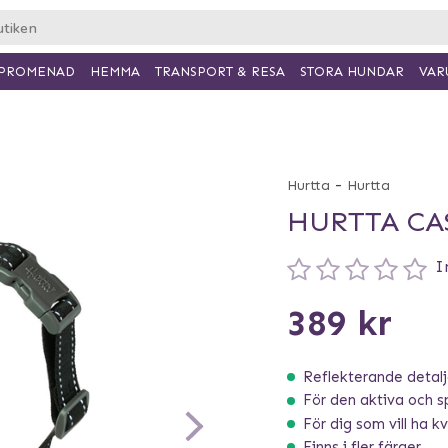
PROMENAD
HEMMA
TRANSPORT & RESA
VAR
STORA HUNDAR
-
Hurtta
Hurtta
HURTTA CA
I
389 kr
Reflekterande detalje
För den aktiva och s
För dig som vill ha kva
Finns i fler färger