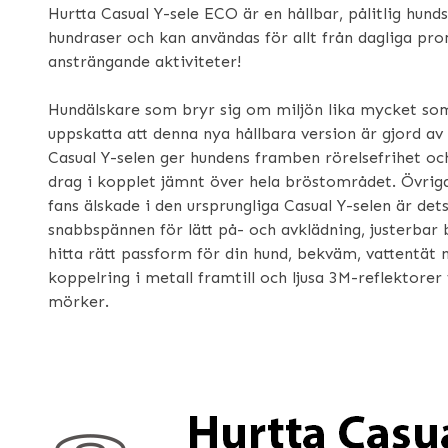
Hurtta Casual Y-sele ECO är en hållbar, pålitlig hund
hundraser och kan användas för allt från dagliga pr
ansträngande aktiviteter!
Hundälskare som bryr sig om miljön lika mycket so
uppskatta att denna nya hållbara version är gjord av
Casual Y-selen ger hundens framben rörelsefrihet och
drag i kopplet jämnt över hela bröstområdet. Övriga
fans älskade i den ursprungliga Casual Y-selen är de
snabbspännen för lätt på- och avklädning, justerbar
hitta rätt passform för din hund, bekväm, vattentät
koppelring i metall framtill och ljusa 3M-reflektorer 
mörker.