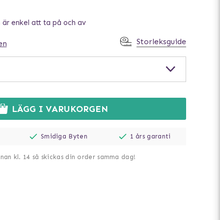
är enkel att ta på och av
Storleksguide
en
LÄGG I VARUKORGEN
Smidiga Byten
1 års garanti
nnan kl. 14 så skickas din order samma dag!