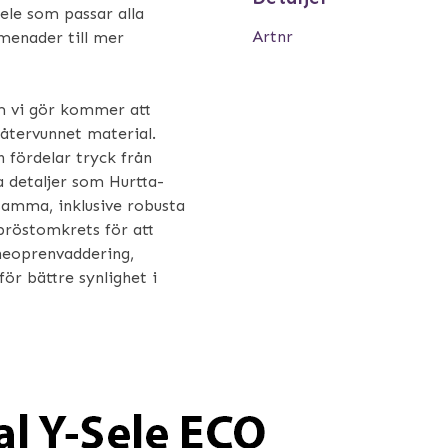
sele som passar alla
Artnr
omenader till mer
m vi gör kommer att
 återvunnet material.
 fördelar tryck från
 detaljer som Hurtta-
tsamma, inklusive robusta
 bröstomkrets för att
 neoprenvaddering,
för bättre synlighet i