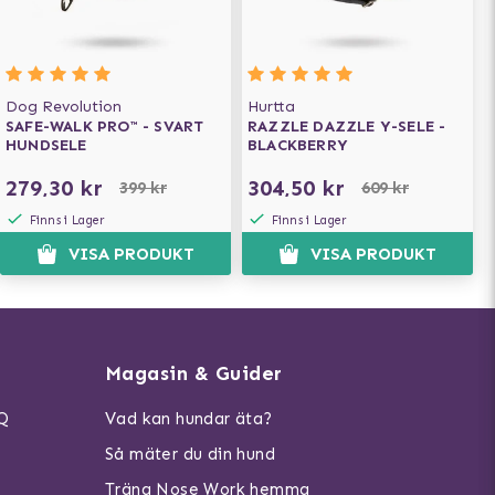
Dog Revolution
Hurtta
SAFE-WALK PRO™ - SVART
RAZZLE DAZZLE Y-SELE -
HUNDSELE
BLACKBERRY
279,30 kr
304,50 kr
399 kr
609 kr
Finns i Lager
Finns i Lager
VISA PRODUKT
VISA PRODUKT
Magasin & Guider
AQ
Vad kan hundar äta?
Så mäter du din hund
Träna Nose Work hemma