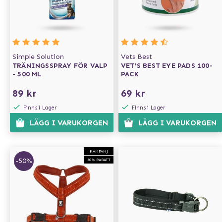
Simple Solution
Vets Best
TRÄNINGSSPRAY FÖR VALP
VET'S BEST EYE PADS 100-
- 500 ML
PACK
89 kr
69 kr
Finns i Lager
Finns i Lager
LÄGG I VARUKORGEN
LÄGG I VARUKORGEN
KAMPANJ
-50%
50% RABATT