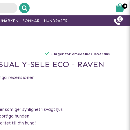
0
UMÄRKEN
SOMMAR
HUNDRASER
I lager för omedelbar leverans
SUAL Y-SELE ECO - RAVEN
nga recensioner
r som ger synlighet i svagt ljus
portiga hunden
litet till din hund!