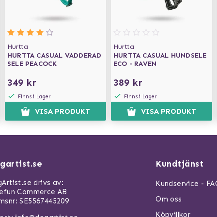
Hurtta
Hurtta
HURTTA CASUAL VADDERAD
HURTTA CASUAL HUNDSELE
SELE PEACOCK
ECO - RAVEN
349 kr
389 kr
Finns i Lager
Finns i Lager
VISA PRODUKT
VISA PRODUKT
gartist.se
Kundtjänst
Artist.se drivs av:
Kundservice - F
refun Commerce AB
Om oss
snr: SE5567445209
Köpvillkor