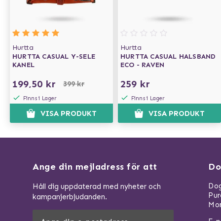
Hurtta
Hurtta
HURTTA CASUAL Y-SELE
HURTTA CASUAL HALSBAND
KANEL
ECO - RAVEN
199,50 kr
259 kr
399 kr
Finns i Lager
Finns i Lager
VISA PRODUKT
VISA PRODUKT
Ange din mejladress för att
Do
Dog
Håll dig uppdaterad med nyheter och
Pu
kampanjerbjudanden.
Mom