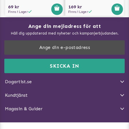
69 kr
169 kr
Finns i Lager
Finns i Lager
Ange din mejladress för att
Vad kan hundar äta?
Håll dig uppdaterad med nyheter och kampanjerbjudanden.
Så mäter du din hund
Träna Nose Work hemma
DogArtist.se drivs av:
Purefun Commerce AB
Kundservice - FAQ
Momsnr: SE5567445209
SKICKA IN
Så gör du promenaden roligare
E-post:
info@dogartist.se
Om oss
Introducera katt och hund för varandra
Dogartist.se
Köpvillkor
Magasin - Visa alla artiklar
Kundtjänst
Ångra Köp
Hundreflexer
Magasin & Guider
Hundbäddar