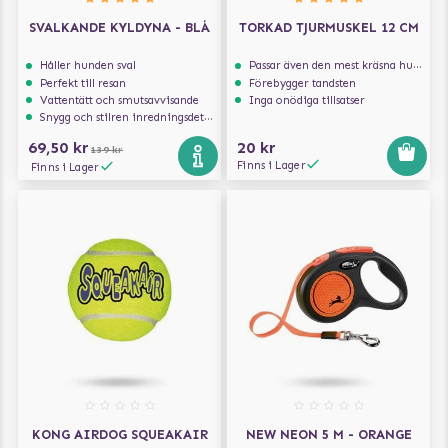
SVALKANDE KYLDYNA - BLÅ
TORKAD TJURMUSKEL 12 CM
Håller hunden sval
Passar även den mest kräsna hunden
Perfekt till resan
Förebygger tandsten
Vattentätt och smutsavvisande
Inga onödiga tillsatser
Snygg och stilren inredningsdetalj
69,50 kr
20 kr
139 kr
Finns i Lager
Finns i Lager
KONG AIRDOG SQUEAKAIR
NEW NEON 5 M - ORANGE