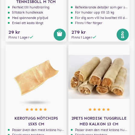
TENNISBOLL M 7CM
Perfekt till hundträning
Reflekterande detaljer som ger synlighet i svagt ljus
Slitstark hundleksak
För hundar upp till 15 kg
Med spännande pipljud
För dig som vill ha kvalitet till din hund!
Enkel att kasta långt
Finns i fler färger
29 kr
279 kr
Finns i Lager
Finns i Lager
KEROTUGG NÖTCHIPS
2PETS NORDISK TUGGRULLE
15X5 CM
MED KALKON 13 CM
Passar även den mest kräsna hunden
Passar även den mest kräsna hunden