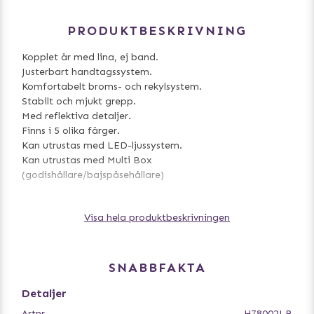
PRODUKTBESKRIVNING
Kopplet är med lina, ej band.
Justerbart handtagssystem.
Komfortabelt broms- och rekylsystem.
Stabilt och mjukt grepp.
Med reflektiva detaljer.
Finns i 5 olika färger.
Kan utrustas med LED-ljussystem.
Kan utrustas med Multi Box
(godishållare/bajspåsehållare)
Visa hela produktbeskrivningen
STORLEKAR
Storlek: S - 5m, upp till 12kg
Storlek: M - 5m, upp till 20kg
SNABBFAKTA
Detaljer
Artnr
H78002LB