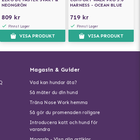
NEONGRÖN
HARNESS - OCEAN BLUE
809 kr
719 kr
Finns i Lager
Finns i Lager
VISA PRODUKT
VISA PRODUKT
Magasin & Guider
AQ
Vad kan hundar äta?
Så mäter du din hund
Träna Nose Work hemma
Så gör du promenaden roligare
Introducera katt och hund för
varandra
Magasin - Visa alla artiklar