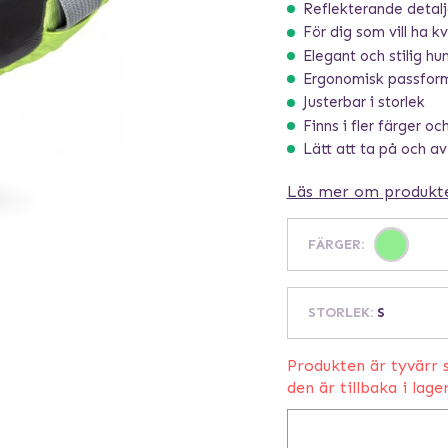
Reflekterande detalje
För dig som vill ha kva
Elegant och stilig hu
Ergonomisk passfor
Justerbar i storlek
Finns i fler färger o
Lätt att ta på och av
Läs mer om produkt
FÄRGER
:
STORLEK
:
S
Produkten är tyvärr s
den är tillbaka i lage