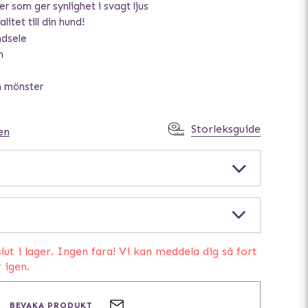
r som ger synlighet i svagt ljus
litet till din hund!
ndsele
m
ch mönster
Storleksguide
en
lut i lager. Ingen fara! Vi kan meddela dig så fort
r igen.
BEVAKA PRODUKT