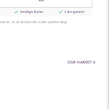
Smidiga Byten
1 års garanti
nnan kl. 14 så skickas din order samma dag!
DGR-HAR007-S