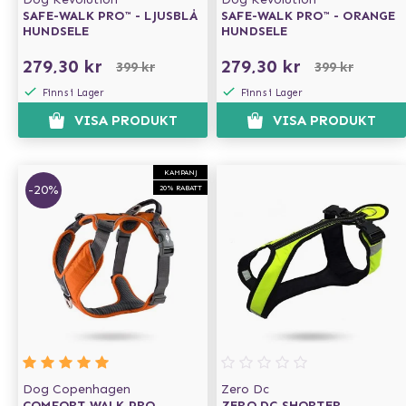
SAFE-WALK PRO™ - LJUSBLÅ
SAFE-WALK PRO™ - ORANGE
HUNDSELE
HUNDSELE
279,30 kr
279,30 kr
399 kr
399 kr
Finns i Lager
Finns i Lager
VISA PRODUKT
VISA PRODUKT
KAMPANJ
-20%
20% RABATT
Dog Copenhagen
Zero Dc
COMFORT WALK PRO
ZERO DC SHORTER