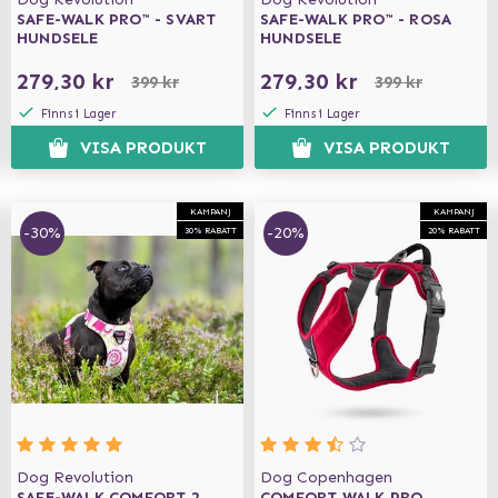
SAFE-WALK PRO™ - SVART
SAFE-WALK PRO™ - ROSA
HUNDSELE
HUNDSELE
279,30 kr
279,30 kr
399 kr
399 kr
Finns i Lager
Finns i Lager
VISA PRODUKT
VISA PRODUKT
KAMPANJ
KAMPANJ
-30%
-20%
30% RABATT
20% RABATT
Dog Revolution
Dog Copenhagen
SAFE-WALK COMFORT 2
COMFORT WALK PRO