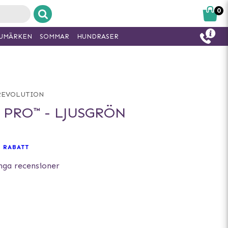
0
UMÄRKEN
SOMMAR
HUNDRASER
REVOLUTION
 PRO™ - LJUSGRÖN
 RABATT
nga recensioner