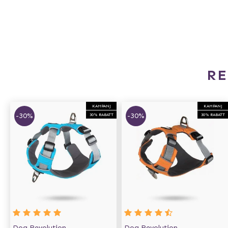
R
KAMPANJ
KAMPANJ
-30%
-30%
30% RABATT
30% RABATT
Dog Revolution
Dog Revolution