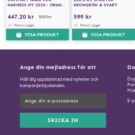
HARNESS NY 2020 - ORANGE
NEONGRÖN & SVART
SUN
447,20 kr
599 kr
559 kr
Finns i Lager
Finns i Lager
VISA PRODUKT
VISA PRODUKT
Ange din mejladress för att
Do
Dog
Håll dig uppdaterad med nyheter och
Pu
kampanjerbjudanden.
Mom
E-p
SKICKA IN