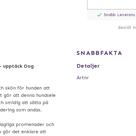
Snabb Leverans
Beställ i
SNABBFAKTA
Detaljer
 - upptäck Dog
Artnr
h skön för hunden att
et gör att denna hundsele
ch smidig att sätta på
ddering som andas.
 dagliga promenader och
 gör det enklare att