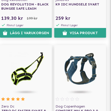
DOG REVOLUTION - BLACK
K9 IDC HUNDSELE SVART
BUNGEE SAFE LEASH
139,30 kr
259 kr
199 kr
Finns i Lager
Finns i Lager
LÄGG I VARUKORGEN
VISA PRODUKT
Zero Dc
Dog Copenhagen
ZERO DC FASTER SVART &
COMFORT WALK PRO 3.0