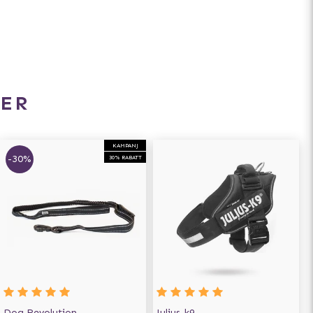
ER
KAMPANJ
-30%
30% RABATT
Dog Revolution
Julius-k9