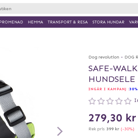
PROMENAD
HEMMA
TRANSPORT & RESA
VAR
STORA HUNDAR
-
Dog revolution
DOG 
SAFE-WALK
HUNDSELE
INGÅR I KAMPANJ :
30%
I
279,30 kr
Rek pris
399 kr
(-30%)