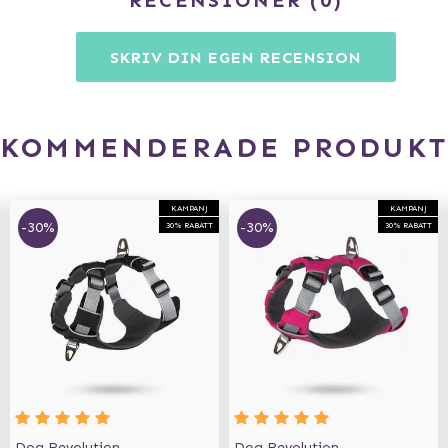
RECENSIONER
0
SKRIV DIN EGEN RECENSION
EKOMMENDERADE PRODUKT
KAMPANJ
KAMPANJ
-30%
-30%
30% RABATT
30% RABATT
Dog Revolution
Dog Revolution