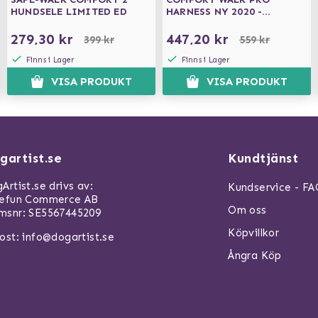
HUNDSELE LIMITED ED
HARNESS NY 2020 -
CLASSIC RED
279,30 kr
447,20 kr
399 kr
559 kr
Finns i Lager
Finns i Lager
VISA PRODUKT
VISA PRODUKT
gartist.se
Kundtjänst
Artist.se drivs av:
Kundservice - F
refun Commerce AB
Om oss
snr: SE5567445209
Köpvillkor
ost:
info@dogartist.se
Ångra Köp