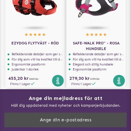
EZYDOG FLYTVÄST - RÖD
SAFE-WALK PRO™ - ROSA
HUNDSELE
Reflekterande detaljer som ger synlighet i svagt ljus
Reflekterande detaljer som ger synlighet i svagt ljus
För dig som vill ha kvalitet till din hund!
För dig som vill ha kvalitet till din hund!
Ergonomisk passform
Elegant och stilig hundsele
Justerbar i storlek
Ergonomisk passform
455,20 kr
279,30 kr
569 kr
399 kr
Finns i Lager
Finns i Lager
Ange din mejladress för att
Vad kan hundar äta?
Håll dig uppdaterad med nyheter och kampanjerbjudanden.
Så mäter du din hund
Träna Nose Work hemma
DogArtist.se drivs av: