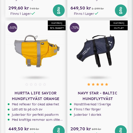
299,60 kr
649,50 kr
749 kr
1 299 kr
Finns i Lager
Finns i Lager
KAMPANJ
KAMPANJ
-50%
-70%
50% RABATT
OUTLET
HURTTA LIFE SAVIOR
NAVY STAR - BALTIC
HUNDFLYTVÄST ORANGE
HUNDFLYTVÄST
Med reflexer för ökad säkerhet
Handtillverkad i Sverige
Lätt att ta på och av
Finns i fler färger
Justerbar för perfekt passform
Justerbar i storlek
Med kraftiga remmar som sitter säkert
449,50 kr
209,70 kr
899 kr
699 kr