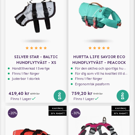
SILVER STAR - BALTIC
HURTTA LIFE SAVIOR ECO
HUNDFLYTVÄST - XS
HUNDFLYTVÄST - PEACOCK
Handtillverkad i Sverige
För den aktiva och sportiga hunden
Finns i fler färger
För dig som vill ha kvalitet till din hund!
Justerbar i storlek
Finns i fler färger
Ergonomisk passform
419,40 kr
759,20 kr
699 kr
949 kr
Finns i Lager
Finns i Lager
KAMPANJ
KAMPANJ
-20%
-30%
20% RABATT
30% RABATT