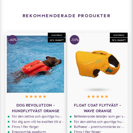
REKOMMENDERADE PRODUKTER
KAMPANJ
KAMPANJ
-60%
-50%
60% RABATT
50% RABATT
DOG REVOLUTION -
FLOAT COAT FLYTVÄST -
HUNDFLYTVÄST ORANGE
WAVE ORANGE
För den aktiva och sportiga hunden
Reflekterande detaljer som ger synlighet i svagt ljus
För dig som vill ha kvalitet till din hund!
För den aktiva och sportiga hunden
Finns i fler färger
Ruffwear - premiummärke av högsta kvalité
Ergonomisk passform
Finns i fler färger