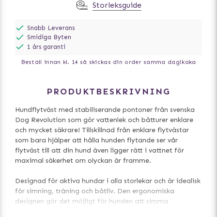
Storleksguide
Snabb Leverans
Smidiga Byten
1 års garanti
Beställ innan kl. 14 så skickas din order samma dag!
kaka
PRODUKTBESKRIVNING
Hundflytväst med stabiliserande pontoner från svenska
Dog Revolution som gör vattenlek och båtturer enklare
och mycket säkrare! Tillskillnad från enklare flytvästar
som bara hjälper att hålla hunden flytande ser vår
flytväst till att din hund även ligger rätt i vattnet för
maximal säkerhet om olyckan är framme.
Designad för aktiva hundar i alla storlekar och är idealisk
för simning, träning och båtliv. Den ergonomiska
designen gör det möjligt för hunden att simma
obehindrat och ger både utmärkt flyt och en bekväm