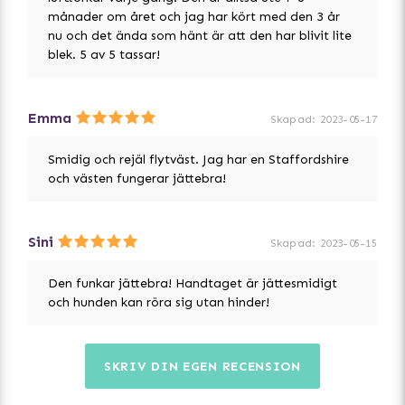
- Ergonomisk hundflytväst
månader om året och jag har kört med den 3 år
- Bra passform tack vare justerbara remmar
nu och det ända som hänt är att den har blivit lite
- Stabilt handtag
blek. 5 av 5 tassar!
- Finns i två färger
- UV och saltvattenresisten
Emma
Skapad
:
2023-05-17
Smidig och rejäl flytväst. Jag har en Staffordshire
och västen fungerar jättebra!
Sini
Skapad
:
2023-05-15
Den funkar jättebra! Handtaget är jättesmidigt
och hunden kan röra sig utan hinder!
SKRIV DIN EGEN RECENSION