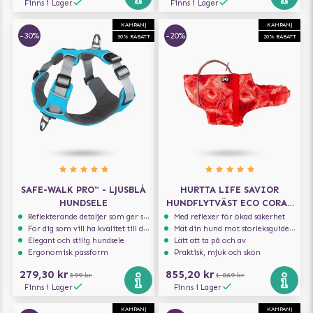
Finns i Lager
Finns i Lager
KAMPANJ
KAMPANJ
-30%
-20%
30% RABATT
20% RABATT
SAFE-WALK PRO™ - LJUSBLÅ
HURTTA LIFE SAVIOR
HUNDSELE
HUNDFLYTVÄST ECO CORAL
CAMO
Reflekterande detaljer som ger synlighet i svagt ljus
Med reflexer för ökad säkerhet
För dig som vill ha kvalitet till din hund!
Mät din hund mot storleksguiden för att få rätt storlek
Elegant och stilig hundsele
Lätt att ta på och av
Ergonomisk passform
Praktisk, mjuk och skön
279,30 kr
855,20 kr
399 kr
1 069 kr
Finns i Lager
Finns i Lager
KAMPANJ
KAMPANJ