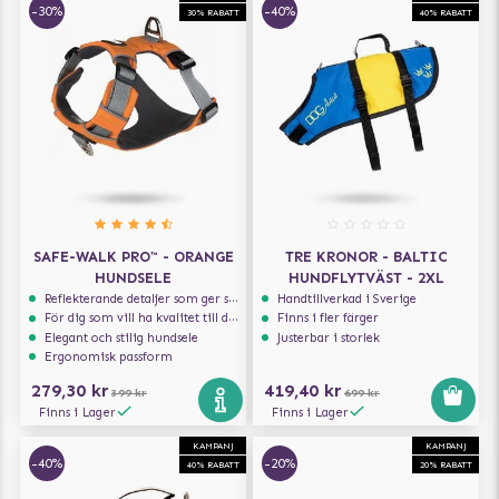
-30%
-40%
30% RABATT
40% RABATT
SAFE-WALK PRO™ - ORANGE
TRE KRONOR - BALTIC
HUNDSELE
HUNDFLYTVÄST - 2XL
Reflekterande detaljer som ger synlighet i svagt ljus
Handtillverkad i Sverige
För dig som vill ha kvalitet till din hund!
Finns i fler färger
Elegant och stilig hundsele
Justerbar i storlek
Ergonomisk passform
279,30 kr
419,40 kr
399 kr
699 kr
Finns i Lager
Finns i Lager
KAMPANJ
KAMPANJ
-40%
-20%
40% RABATT
20% RABATT