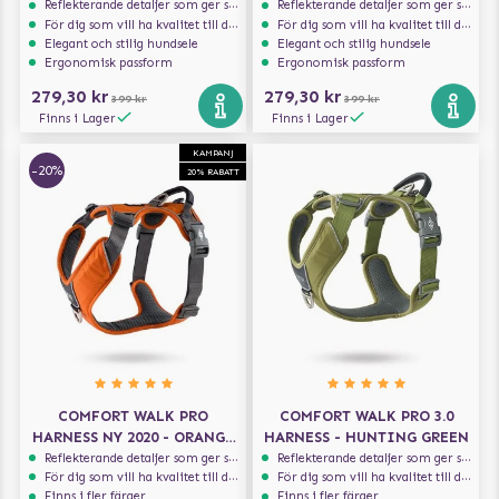
Reflekterande detaljer som ger synlighet i svagt ljus
Reflekterande detaljer som ger synlighet i svagt ljus
För dig som vill ha kvalitet till din hund!
För dig som vill ha kvalitet till din hund!
Elegant och stilig hundsele
Elegant och stilig hundsele
Ergonomisk passform
Ergonomisk passform
279,30 kr
279,30 kr
399 kr
399 kr
Finns i Lager
Finns i Lager
KAMPANJ
-20%
20% RABATT
COMFORT WALK PRO
COMFORT WALK PRO 3.0
HARNESS NY 2020 - ORANGE
HARNESS - HUNTING GREEN
SUN
Reflekterande detaljer som ger synlighet i svagt ljus
Reflekterande detaljer som ger synlighet i svagt ljus
För dig som vill ha kvalitet till din hund!
För dig som vill ha kvalitet till din hund!
Finns i fler färger
Finns i fler färger