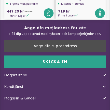
Ergonomisk passform
Justerbar i storlek
447,20 kr
719 kr
559 kr
Finns i Lager
Finns i Lager
Ange din mejladress för att
Vad kan hundar äta?
Håll dig uppdaterad med nyheter och kampanjerbjudanden.
Så mäter du din hund
Träna Nose Work hemma
DogArtist.se drivs av:
Purefun Commerce AB
Kundservice - FAQ
Momsnr: SE5567445209
SKICKA IN
Så gör du promenaden roligare
E-post:
info@dogartist.se
Om oss
Introducera katt och hund för varandra
Dogartist.se
Köpvillkor
Magasin - Visa alla artiklar
Kundtjänst
Ångra Köp
Hundreflexer
Magasin & Guider
Hundbäddar