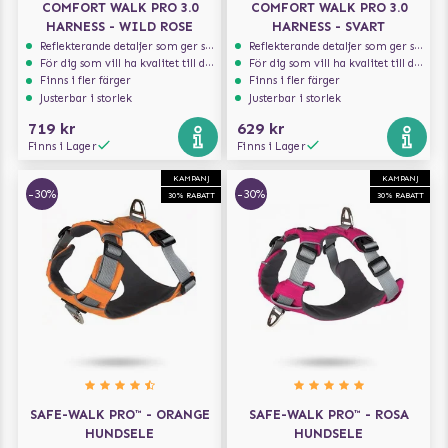
COMFORT WALK PRO 3.0
COMFORT WALK PRO 3.0
HARNESS - WILD ROSE
HARNESS - SVART
Reflekterande detaljer som ger synlighet i svagt ljus
Reflekterande detaljer som ger synlighet i svagt ljus
För dig som vill ha kvalitet till din hund!
För dig som vill ha kvalitet till din hund!
Finns i fler färger
Finns i fler färger
Justerbar i storlek
Justerbar i storlek
719 kr
629 kr
Finns i Lager
Finns i Lager
KAMPANJ
KAMPANJ
-30%
-30%
30% RABATT
30% RABATT
SAFE-WALK PRO™ - ORANGE
SAFE-WALK PRO™ - ROSA
HUNDSELE
HUNDSELE