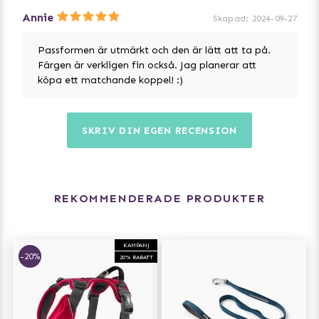
Annie
Skapad
:
2024-09-27
Easy-Grab handtag på baksidan för snabb kontroll
Passformen är utmärkt och den är lätt att ta på.
Två färstpunkter för koppel - en på hundens rygg och
Färgen är verkligen fin också. Jag planerar att
en på hundens bröstkorg
köpa ett matchande koppel! :)
Effektiv 3M™ reflex passpoal för ökad synlighet i svagt
ljus
SKRIV DIN EGEN RECENSION
Hårdvara aluminium - ingenting på selen rostar
Separat ID fästpunkt
REKOMMENDERADE PRODUKTER
Designad i Danmark
KAMPANJ
-20%
20% RABATT