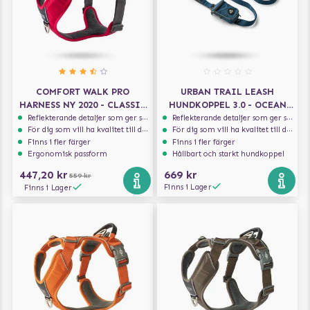
COMFORT WALK PRO
URBAN TRAIL LEASH
HARNESS NY 2020 - CLASSIC
HUNDKOPPEL 3.0 - OCEAN
RED
BLUE
Reflekterande detaljer som ger synlighet i svagt ljus
Reflekterande detaljer som ger synlighet i svagt ljus
För dig som vill ha kvalitet till din hund!
För dig som vill ha kvalitet till din hund!
Finns i fler färger
Finns i fler färger
Ergonomisk passform
Hållbart och starkt hundkoppel
447,20 kr
669 kr
559 kr
Finns i Lager
Finns i Lager