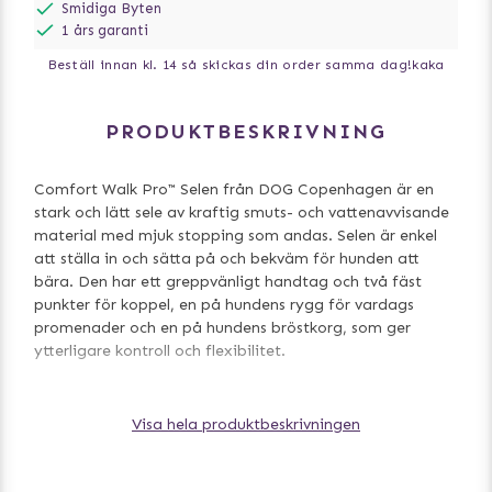
Smidiga Byten
1 års garanti
Beställ innan kl. 14 så skickas din order samma dag!
kaka
PRODUKTBESKRIVNING
Comfort Walk Pro™ Selen från DOG Copenhagen är en
stark och lätt sele av kraftig smuts- och vattenavvisande
material med mjuk stopping som andas. Selen är enkel
att ställa in och sätta på och bekväm för hunden att
bära. Den har ett greppvänligt handtag och två fäst
punkter för koppel, en på hundens rygg för vardags
promenader och en på hundens bröstkorg, som ger
ytterligare kontroll och flexibilitet.
Visa hela produktbeskrivningen
Vad är nytt 2024:
Nytt Oxford-polyestertyg och
polyesterband för att motstå blekning (OEKO-TEX®
STANDARD 100-certifierad) / Uppdaterad vaddering för